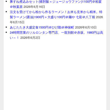
豚すね煮込みセット(猪肘飯＝ジュージョウファン)1100円＠柏宴
＠秋葉原
2026年6月16日
注文を受けてから粉から作るラーメン！お米も玄米から精米。特
製ラーメン(醤油)1900円＋大盛り100円＠麺や 七彩＠八丁堀
2026
年6月15日
あじたたき大盛定食1500円＠ひげ勘＠神保町
2026年6月10日
24時間営業のソルロンタン専門店、一龍別館＠赤坂。1980円は高
い～！
2026年6月2日