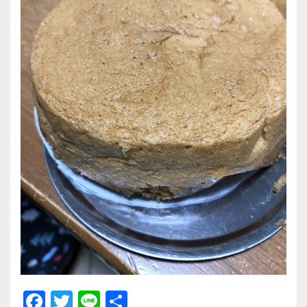
F
T
Li
共