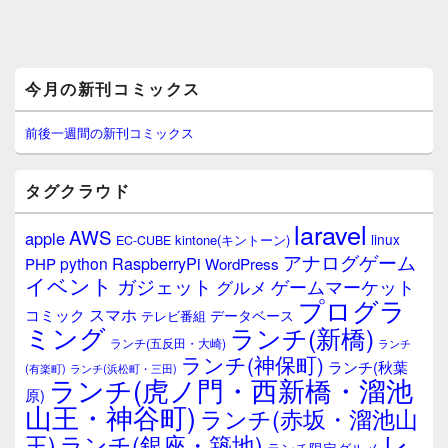
メ
今月の新刊コミックス
イ
ン
サ
前後一週間の新刊コミックス
イ
ド
バ
タグクラウド
ー
ウ
laravel
AWS
apple
ィ
linux
kintone(キントーン)
EC-CUBE
ジ
アナログゲーム
RaspberryPi
python
PHP
WordPress
ェ
イベント
ガジェット
ゲームマーケット
グルメ
ッ
プログラ
ト
スマホ
コミック
データベース
テレビ番組
エ
ミング
ランチ(新橋)
ランチ(五反田・大崎)
ランチ
リ
ランチ(神保町)
ア
ランチ(秋葉
(有楽町)
ランチ(浜松町・三田)
ランチ(虎ノ門・西新橋・溜池
原)
山王・神谷町)
ランチ(赤坂・溜池山
レ
王)
ランチ(銀座・築地)