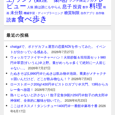
ランチ限定グルメ
料理
ビュー
息子
投資
娘は誰にもやらん
人狼
数学
映
未分類
糖質制限
画
自作アプリ
自作物
機械学習・ディープラーニング
食べ歩き
読書
最近の投稿
chatgptで、ボドゲカフェ運営の恋愛ADVを作ってみた。 イベン
トが分かっている感ある。
2026年7月27日
ウォッカでファイヤーチャーハン！火焰炒飯＆坦坦面セット980
円＠翠雲(すいうん)＠上野。量がめっちゃ多くて絶対に一人前じ
ゃない…。
2026年7月27日
たぬきそば(L)990円＠たぬきは飲み物＠池袋。蕎麦がメチャクチ
ャ固いんだけど、どこが飲み物なん！？
2026年7月8日
ローストポーク200g1430円＠ビストロガブリ＠大門、13時からカ
レー食べ放題！
2026年7月6日
熱々じゃないと許さない！餃子定食(9個)1250円＠餃子の肉太郎＠
神保町、全体的に酸味が効いてた。
2026年6月23日
ここはオススメ！タンシチュー1400円＠一番館＠麻布十番
2026
年6月17日