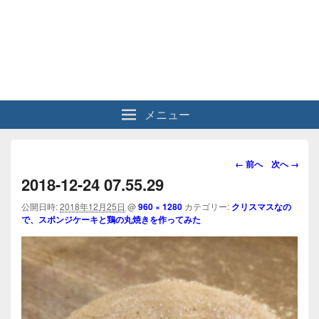
メニュー
画
← 前へ
次へ →
像
2018-12-24 07.55.29
ナ
ビ
公開日時:
2018年12月25日
@
960 × 1280
カテゴリー:
クリスマスなの
で、スポンジケーキと鶏の丸焼きを作ってみた
ゲ
ー
シ
ョ
ン