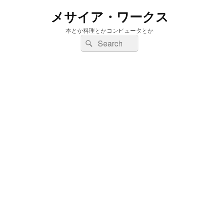
メサイア・ワークス
本とか料理とかコンピュータとか
検
検
索:
索