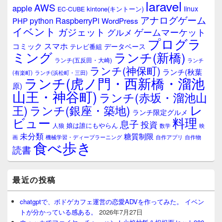
laravel
AWS
apple
ィ
linux
kintone(キントーン)
EC-CUBE
ジ
アナログゲーム
RaspberryPi
python
PHP
WordPress
ェ
イベント
ガジェット
ゲームマーケット
グルメ
ッ
プログラ
ト
スマホ
コミック
データベース
テレビ番組
エ
ミング
ランチ(新橋)
ランチ(五反田・大崎)
ランチ
リ
ランチ(神保町)
ア
ランチ(秋葉
(有楽町)
ランチ(浜松町・三田)
ランチ(虎ノ門・西新橋・溜池
原)
山王・神谷町)
ランチ(赤坂・溜池山
レ
王)
ランチ(銀座・築地)
ランチ限定グルメ
料理
ビュー
息子
投資
娘は誰にもやらん
人狼
数学
映
未分類
糖質制限
画
自作アプリ
自作物
機械学習・ディープラーニング
食べ歩き
読書
最近の投稿
chatgptで、ボドゲカフェ運営の恋愛ADVを作ってみた。 イベン
トが分かっている感ある。
2026年7月27日