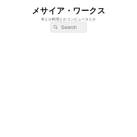
メサイア・ワークス
本とか料理とかコンピュータとか
検
検
索:
索