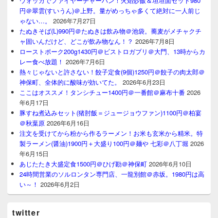
ウォッカでファイヤーチャーハン！火焰炒飯＆坦坦面セット980
円＠翠雲(すいうん)＠上野。量がめっちゃ多くて絶対に一人前じ
ゃない…。
2026年7月27日
たぬきそば(L)990円＠たぬきは飲み物＠池袋。蕎麦がメチャクチ
ャ固いんだけど、どこが飲み物なん！？
2026年7月8日
ローストポーク200g1430円＠ビストロガブリ＠大門、13時からカ
レー食べ放題！
2026年7月6日
熱々じゃないと許さない！餃子定食(9個)1250円＠餃子の肉太郎＠
神保町、全体的に酸味が効いてた。
2026年6月23日
ここはオススメ！タンシチュー1400円＠一番館＠麻布十番
2026
年6月17日
豚すね煮込みセット(猪肘飯＝ジュージョウファン)1100円＠柏宴
＠秋葉原
2026年6月16日
注文を受けてから粉から作るラーメン！お米も玄米から精米。特
製ラーメン(醤油)1900円＋大盛り100円＠麺や 七彩＠八丁堀
2026
年6月15日
あじたたき大盛定食1500円＠ひげ勘＠神保町
2026年6月10日
24時間営業のソルロンタン専門店、一龍別館＠赤坂。1980円は高
い～！
2026年6月2日
twitter