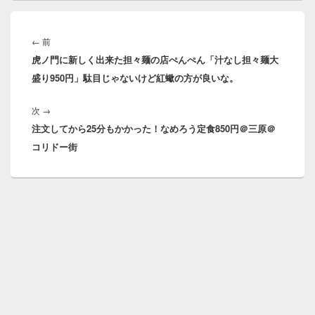
投
稿
前
←
前
ナ
虎ノ門に新しく出来た担々麺の店ぺんぺん「汁なし担々麺大
の
ビ
盛り950円」駄目じゃないけど紅蠍の方が良いな。
投
ゲ
稿:
ー
次
次
→
シ
注文してから25分もかかった！なめろう定食850円＠三原＠
の
ョ
コリドー街
投
ン
稿: