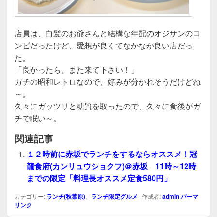
店員は、白髪のお爺さんと結構な年配のオジサンのコ
ンビだったけど、愛想が良くてなかなか良い店だっ
た。
「良かったら、また来て下さい！」
ガチの昭和レトロなので、好みが分かれそうだけどね
～。
久々にガッツリと糖質を取ったので、久々に食後がガ
チで眠い～。
関連記事
１２時前に赤坂でランチをするならオススメ！冠
龍食府(カンリュウショクフ)＠赤坂 11時～12時
までの限定「料理長オススメ定食580円」
カテゴリー:
ランチ(秋葉原)
、
ランチ限定グルメ
作成者:
admin
パーマ
リンク