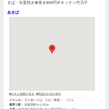
c
tt
e
きば・生姜焼き春巻き850円＠キッチン竹乃子
e
er
あきば
b
o
o
k