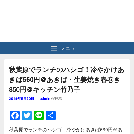
メニュー
秋葉原でランチのハシゴ！冷やかけあ
きば560円＠あきば・生姜焼き春巻き
850円＠キッチン竹乃子
2019年5月30日
に
admin
が投稿
F
T
Li
共
a
wi
n
有
秋葉原でランチのハシゴ！冷やかけあきば560円＠あ