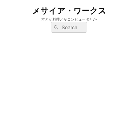
メサイア・ワークス
本とか料理とかコンピュータとか
検
検
索:
索