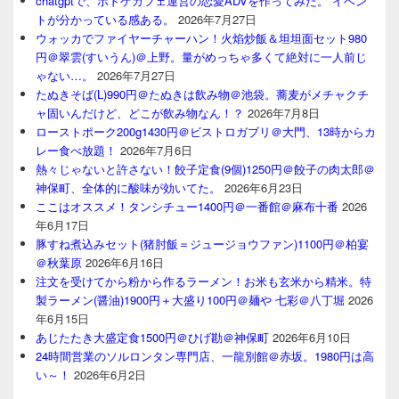
chatgptで、ボドゲカフェ運営の恋愛ADVを作ってみた。 イベン
トが分かっている感ある。
2026年7月27日
ウォッカでファイヤーチャーハン！火焰炒飯＆坦坦面セット980
円＠翠雲(すいうん)＠上野。量がめっちゃ多くて絶対に一人前じ
ゃない…。
2026年7月27日
たぬきそば(L)990円＠たぬきは飲み物＠池袋。蕎麦がメチャクチ
ャ固いんだけど、どこが飲み物なん！？
2026年7月8日
ローストポーク200g1430円＠ビストロガブリ＠大門、13時からカ
レー食べ放題！
2026年7月6日
熱々じゃないと許さない！餃子定食(9個)1250円＠餃子の肉太郎＠
神保町、全体的に酸味が効いてた。
2026年6月23日
ここはオススメ！タンシチュー1400円＠一番館＠麻布十番
2026
年6月17日
豚すね煮込みセット(猪肘飯＝ジュージョウファン)1100円＠柏宴
＠秋葉原
2026年6月16日
注文を受けてから粉から作るラーメン！お米も玄米から精米。特
製ラーメン(醤油)1900円＋大盛り100円＠麺や 七彩＠八丁堀
2026
年6月15日
あじたたき大盛定食1500円＠ひげ勘＠神保町
2026年6月10日
24時間営業のソルロンタン専門店、一龍別館＠赤坂。1980円は高
い～！
2026年6月2日