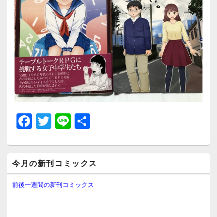
F
T
Li
共
a
wi
n
有
c
tt
e
メ
e
er
今月の新刊コミックス
イ
ン
b
サ
前後一週間の新刊コミックス
イ
o
ド
o
バ