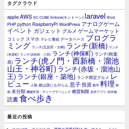
タグクラウド
laravel
AWS
apple
linux
kintone(キントーン)
EC-CUBE
アナログゲーム
RaspberryPi
python
PHP
WordPress
イベント
ガジェット
ゲームマーケット
グルメ
プログラ
スマホ
コミック
データベース
テレビ番組
ミング
ランチ(新橋)
ランチ(五反田・大崎)
ランチ
ランチ(神保町)
ランチ(秋葉
(有楽町)
ランチ(浜松町・三田)
ランチ(虎ノ門・西新橋・溜池
原)
山王・神谷町)
ランチ(赤坂・溜池山
レ
王)
ランチ(銀座・築地)
ランチ限定グルメ
料理
ビュー
息子
投資
娘は誰にもやらん
人狼
数学
映
未分類
糖質制限
画
自作アプリ
自作物
機械学習・ディープラーニング
食べ歩き
読書
最近の投稿