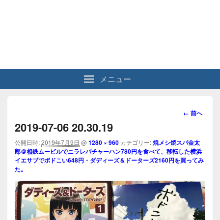
メニュー
画
← 前へ
像
2019-07-06 20.30.19
ナ
ビ
公開日時:
2019年7月9日
@
1280 × 960
カテゴリー:
焼メシ焼スパ金太
郎＠相鉄ムービルでニラレバチャーハン780円を食べて、移転した横浜
ゲ
イエサブでボドこい648円・ダディーズ＆ドーターズ2160円を買ってみ
ー
た。
シ
ョ
ン