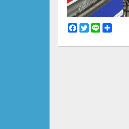
F
T
Li
共
a
wi
n
有
c
tt
e
e
er
b
o
o
k