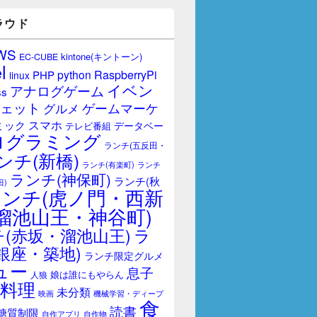
ラウド
WS
kintone(キントーン)
EC-CUBE
l
RaspberryPi
python
PHP
linux
イベン
アナログゲーム
ss
ェット
ゲームマーケ
グルメ
スマホ
ミック
データベー
テレビ番組
ログラミング
ランチ(五反田・
ンチ(新橋)
ランチ(有楽町)
ランチ
ランチ(神保町)
ランチ(秋
田)
ランチ(虎ノ門・西新
溜池山王・神谷町)
(赤坂・溜池山王)
ラ
銀座・築地)
ランチ限定グルメ
ュー
息子
娘は誰にもやらん
人狼
料理
未分類
映画
機械学習・ディープ
食
読書
糖質制限
自作アプリ
自作物