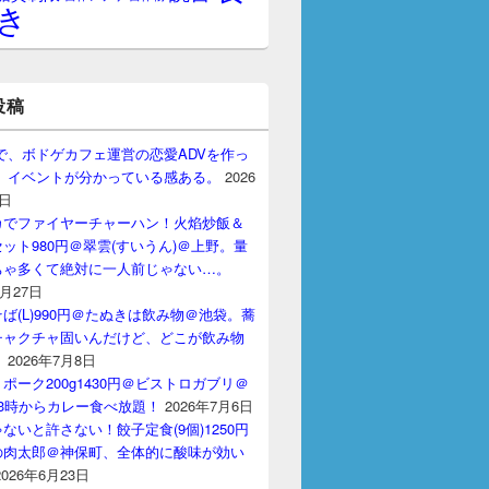
き
投稿
gptで、ボドゲカフェ運営の恋愛ADVを作っ
。 イベントが分かっている感ある。
2026
7日
カでファイヤーチャーハン！火焰炒飯＆
ット980円＠翠雲(すいうん)＠上野。量
ちゃ多くて絶対に一人前じゃない…。
7月27日
ば(L)990円＠たぬきは飲み物＠池袋。蕎
チャクチャ固いんだけど、どこが飲み物
？
2026年7月8日
ポーク200g1430円＠ビストロガブリ＠
3時からカレー食べ放題！
2026年7月6日
ないと許さない！餃子定食(9個)1250円
の肉太郎＠神保町、全体的に酸味が効い
2026年6月23日