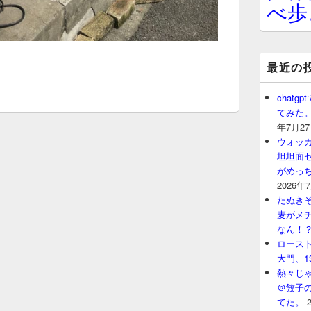
べ歩
最近の
chat
てみた
年7月2
ウォッ
坦坦面セ
がめっ
2026年
たぬきそ
麦がメ
なん！
ロースト
大門、1
熱々じゃ
＠餃子
てた。