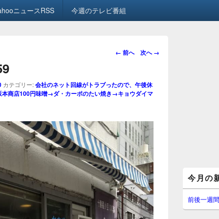
ahooニュースRSS
今週のテレビ番組
画
← 前へ
次へ →
像
59
ナ
ビ
0
カテゴリー:
会社のネット回線がトラブったので、午後休
ゲ
坂本商店100円味噌→ダ・カーポのたい焼き→キョウダイマ
ー
シ
ョ
ン
メ
今月の
イ
ン
サ
前後一週
イ
ド