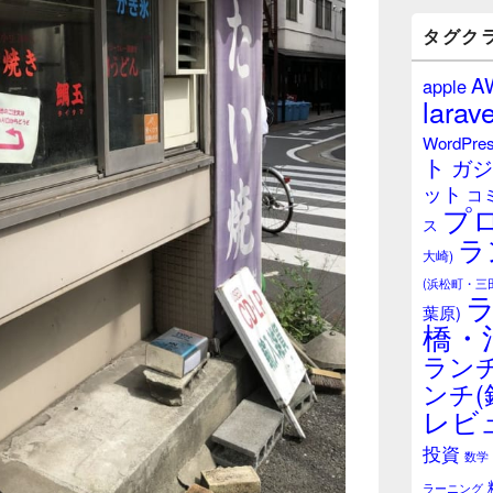
バ
ー
タグク
ウ
ィ
A
apple
ジ
larave
ェ
ッ
WordPre
ト
ト
ガジ
エ
ット
リ
コ
プ
ア
ス
ラ
大崎)
(浜松町・三
葉原)
橋・
ランチ
ンチ(
レビ
投資
数学
ラーニング