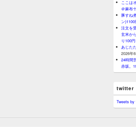
ここはオ
＠麻布
豚すね
ン)11
注文を
玄米から
り100
あじたた
2026年
24時
赤坂。1
twitter
Tweets by