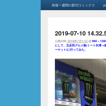
メ
前後一週間の新刊コミックス
y
イ
ン
メ
ニ
ュ
2019-07-10 14.32.
ー
公開日時:
2019年7月11日
@
960 × 128
にして、五反田グルメ旅(ミート矢澤→
ーケット)に行ってみた。