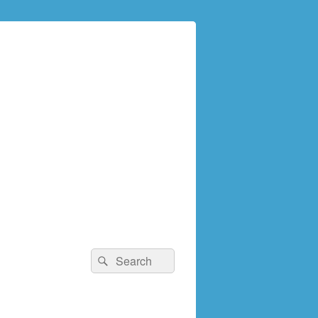
検
検
索:
索