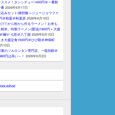
ススメ！タンシチュー1400円＠一番館
十番
2026年6月17日
煮込みセット(猪肘飯＝ジュージョウファ
00円＠柏宴＠秋葉原
2026年6月16日
受けてから粉から作るラーメン！お米も
精米。特製ラーメン(醤油)1900円＋大盛
円＠麺や 七彩＠八丁堀
2026年6月15日
き大盛定食1500円＠ひげ勘＠神保町
6月10日
間営業のソルロンタン専門店、一龍別館＠
980円は高い～！
2026年6月2日
 fddcddhdd