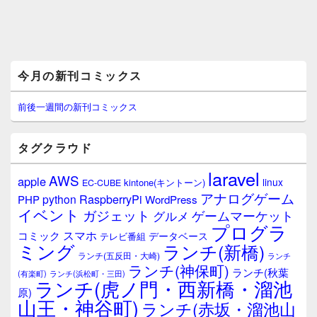
メ
今月の新刊コミックス
イ
ン
サ
前後一週間の新刊コミックス
イ
ド
バ
タグクラウド
ー
ウ
laravel
AWS
apple
ィ
linux
kintone(キントーン)
EC-CUBE
ジ
アナログゲーム
RaspberryPi
python
PHP
WordPress
ェ
イベント
ガジェット
ゲームマーケット
グルメ
ッ
プログラ
ト
スマホ
コミック
データベース
テレビ番組
エ
ミング
ランチ(新橋)
ランチ(五反田・大崎)
ランチ
リ
ランチ(神保町)
ア
ランチ(秋葉
(有楽町)
ランチ(浜松町・三田)
ランチ(虎ノ門・西新橋・溜池
原)
山王・神谷町)
ランチ(赤坂・溜池山