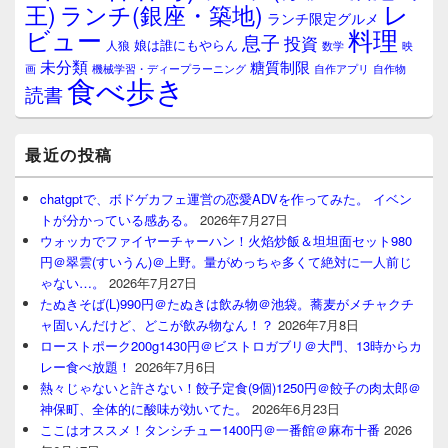
レ
王)
ランチ(銀座・築地)
ランチ限定グルメ
料理
ビュー
息子
投資
娘は誰にもやらん
人狼
数学
映
未分類
糖質制限
画
自作アプリ
自作物
機械学習・ディープラーニング
食べ歩き
読書
最近の投稿
chatgptで、ボドゲカフェ運営の恋愛ADVを作ってみた。 イベン
トが分かっている感ある。
2026年7月27日
ウォッカでファイヤーチャーハン！火焰炒飯＆坦坦面セット980
円＠翠雲(すいうん)＠上野。量がめっちゃ多くて絶対に一人前じ
ゃない…。
2026年7月27日
たぬきそば(L)990円＠たぬきは飲み物＠池袋。蕎麦がメチャクチ
ャ固いんだけど、どこが飲み物なん！？
2026年7月8日
ローストポーク200g1430円＠ビストロガブリ＠大門、13時からカ
レー食べ放題！
2026年7月6日
熱々じゃないと許さない！餃子定食(9個)1250円＠餃子の肉太郎＠
神保町、全体的に酸味が効いてた。
2026年6月23日
ここはオススメ！タンシチュー1400円＠一番館＠麻布十番
2026