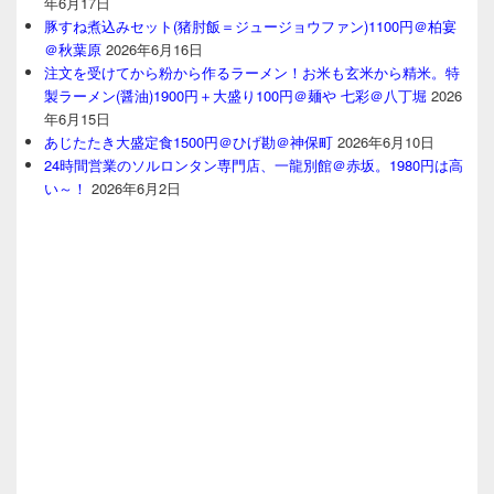
年6月17日
豚すね煮込みセット(猪肘飯＝ジュージョウファン)1100円＠柏宴
＠秋葉原
2026年6月16日
注文を受けてから粉から作るラーメン！お米も玄米から精米。特
製ラーメン(醤油)1900円＋大盛り100円＠麺や 七彩＠八丁堀
2026
年6月15日
あじたたき大盛定食1500円＠ひげ勘＠神保町
2026年6月10日
24時間営業のソルロンタン専門店、一龍別館＠赤坂。1980円は高
い～！
2026年6月2日