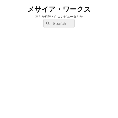
メサイア・ワークス
本とか料理とかコンピュータとか
検
検
索:
索