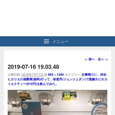
メニュー
画
← 前へ
次へ →
像
2019-07-16 19.03.48
ナ
ビ
公開日時:
2019年7月17日
@
960 × 1280
カテゴリー:
仕事帰りに、渋谷
ヒカリエの発酵展(無料)行って、珍煮丹(ジェンジュダン)で黒糖タピオカ
ゲ
ミルクティー(810円)を飲んでみた。
ー
シ
ョ
ン