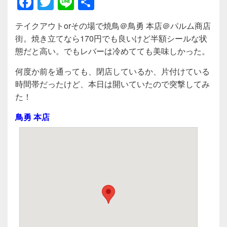
F
T
Li
共
a
wi
n
有
テイクアウトorその場で焼鳥＠鳥勇 本店＠パルム商店
c
tt
e
街。焼き立てなら170円でも良いけど半額シールな状
e
er
態だと高い。でもレバーは冷めてても美味しかった。
b
何度か前を通っても、閉店しているか、片付けている
o
時間帯だったけど、本日は開いていたので突撃してみ
o
た！
k
鳥勇 本店