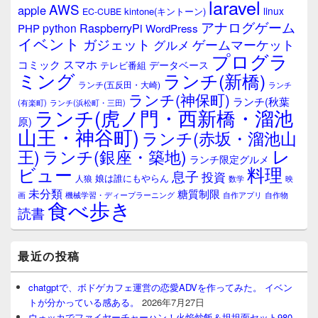
laravel
AWS
apple
ィ
linux
kintone(キントーン)
EC-CUBE
ジ
アナログゲーム
RaspberryPi
python
PHP
WordPress
ェ
イベント
ガジェット
ゲームマーケット
グルメ
ッ
プログラ
ト
スマホ
コミック
データベース
テレビ番組
エ
ミング
ランチ(新橋)
ランチ(五反田・大崎)
ランチ
リ
ランチ(神保町)
ア
ランチ(秋葉
(有楽町)
ランチ(浜松町・三田)
ランチ(虎ノ門・西新橋・溜池
原)
山王・神谷町)
ランチ(赤坂・溜池山
レ
王)
ランチ(銀座・築地)
ランチ限定グルメ
料理
ビュー
息子
投資
娘は誰にもやらん
人狼
数学
映
未分類
糖質制限
画
自作アプリ
自作物
機械学習・ディープラーニング
食べ歩き
読書
最近の投稿
chatgptで、ボドゲカフェ運営の恋愛ADVを作ってみた。 イベン
トが分かっている感ある。
2026年7月27日
ウォッカでファイヤーチャーハン！火焰炒飯＆坦坦面セット980