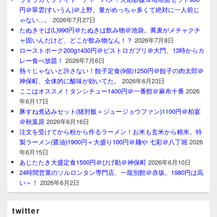
円＠翠雲(すいうん)＠上野。量がめっちゃ多くて絶対に一人前じ
ゃない…。
2026年7月27日
たぬきそば(L)990円＠たぬきは飲み物＠池袋。蕎麦がメチャクチ
ャ固いんだけど、どこが飲み物なん！？
2026年7月8日
ローストポーク200g1430円＠ビストロガブリ＠大門、13時からカ
レー食べ放題！
2026年7月6日
熱々じゃないと許さない！餃子定食(9個)1250円＠餃子の肉太郎＠
神保町、全体的に酸味が効いてた。
2026年6月23日
ここはオススメ！タンシチュー1400円＠一番館＠麻布十番
2026
年6月17日
豚すね煮込みセット(猪肘飯＝ジュージョウファン)1100円＠柏宴
＠秋葉原
2026年6月16日
注文を受けてから粉から作るラーメン！お米も玄米から精米。特
製ラーメン(醤油)1900円＋大盛り100円＠麺や 七彩＠八丁堀
2026
年6月15日
あじたたき大盛定食1500円＠ひげ勘＠神保町
2026年6月10日
24時間営業のソルロンタン専門店、一龍別館＠赤坂。1980円は高
い～！
2026年6月2日
twitter