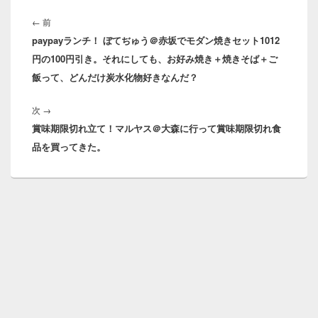
投
稿
前
←
前
ナ
paypayランチ！ ぼてぢゅう＠赤坂でモダン焼きセット1012
の
ビ
円の100円引き。それにしても、お好み焼き＋焼きそば＋ご
投
ゲ
飯って、どんだけ炭水化物好きなんだ？
稿:
ー
シ
次
次
→
ョ
賞味期限切れ立て！マルヤス＠大森に行って賞味期限切れ食
の
ン
品を買ってきた。
投
稿: