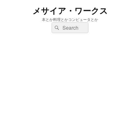
メサイア・ワークス
本とか料理とかコンピュータとか
検
検
索:
索