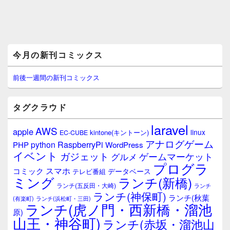
メ
今月の新刊コミックス
イ
ン
サ
前後一週間の新刊コミックス
イ
ド
バ
タグクラウド
ー
ウ
laravel
AWS
apple
ィ
linux
kintone(キントーン)
EC-CUBE
ジ
アナログゲーム
RaspberryPi
python
PHP
WordPress
ェ
イベント
ガジェット
ゲームマーケット
グルメ
ッ
プログラ
ト
スマホ
コミック
データベース
テレビ番組
エ
ミング
ランチ(新橋)
ランチ(五反田・大崎)
ランチ
リ
ランチ(神保町)
ア
ランチ(秋葉
(有楽町)
ランチ(浜松町・三田)
ランチ(虎ノ門・西新橋・溜池
原)
山王・神谷町)
ランチ(赤坂・溜池山