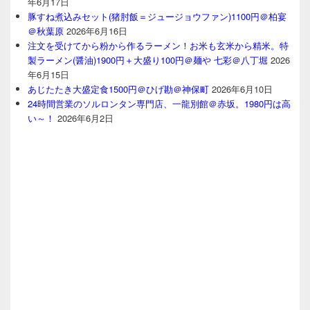
年6月17日
豚すね煮込みセット(猪肘飯＝ジュージョウファン)1100円＠柏宴
＠秋葉原
2026年6月16日
注文を受けてから粉から作るラーメン！お米も玄米から精米。特
製ラーメン(醤油)1900円＋大盛り100円＠麺や 七彩＠八丁堀
2026
年6月15日
あじたたき大盛定食1500円＠ひげ勘＠神保町
2026年6月10日
24時間営業のソルロンタン専門店、一龍別館＠赤坂。1980円は高
い～！
2026年6月2日