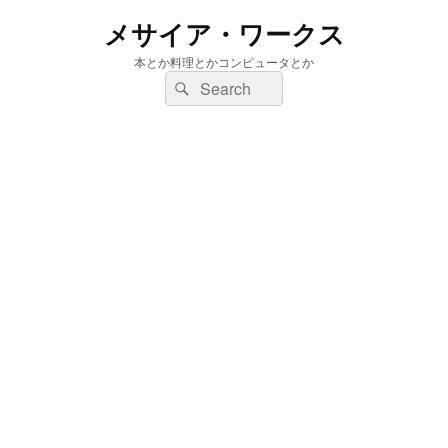
メサイア・ワークス
本とか料理とかコンピュータとか
検
検
索:
索