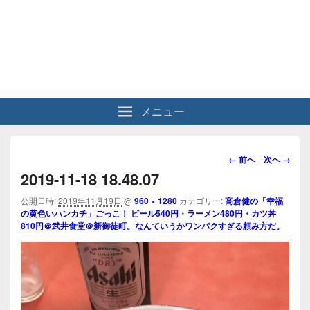
メニュー
画
← 前へ
次へ →
像
2019-11-18 18.48.07
ナ
ビ
公開日時:
2019年11月19日
@
960 × 1280
カテゴリー:
高倉健の「幸福
の黄色いハンカチ」ごっこ！ ビール540円・ラーメン480円・カツ丼
ゲ
810円＠武井食堂＠新御徒町。なんていうかワンパクすぎる頼み方だ。
ー
シ
ョ
ン