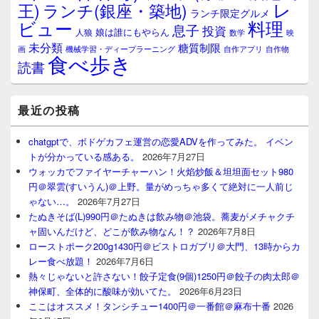
レ
王)
ランチ(銀座・築地)
ランチ限定グルメ
料理
ビュー
息子
投資
娘は誰にもやらん
人狼
数学
映
未分類
糖質制限
画
自作アプリ
自作物
機械学習・ディープラーニング
食べ歩き
読書
最近の投稿
chatgptで、ボドゲカフェ運営の恋愛ADVを作ってみた。 イベン
トが分かっている感ある。
2026年7月27日
ウォッカでファイヤーチャーハン！火焰炒飯＆坦坦面セット980
円＠翠雲(すいうん)＠上野。量がめっちゃ多くて絶対に一人前じ
ゃない…。
2026年7月27日
たぬきそば(L)990円＠たぬきは飲み物＠池袋。蕎麦がメチャクチ
ャ固いんだけど、どこが飲み物なん！？
2026年7月8日
ローストポーク200g1430円＠ビストロガブリ＠大門、13時からカ
レー食べ放題！
2026年7月6日
熱々じゃないと許さない！餃子定食(9個)1250円＠餃子の肉太郎＠
神保町、全体的に酸味が効いてた。
2026年6月23日
ここはオススメ！タンシチュー1400円＠一番館＠麻布十番
2026