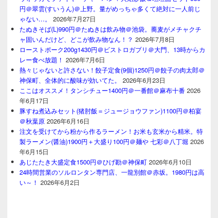
円＠翠雲(すいうん)＠上野。量がめっちゃ多くて絶対に一人前じ
ゃない…。
2026年7月27日
たぬきそば(L)990円＠たぬきは飲み物＠池袋。蕎麦がメチャクチ
ャ固いんだけど、どこが飲み物なん！？
2026年7月8日
ローストポーク200g1430円＠ビストロガブリ＠大門、13時からカ
レー食べ放題！
2026年7月6日
熱々じゃないと許さない！餃子定食(9個)1250円＠餃子の肉太郎＠
神保町、全体的に酸味が効いてた。
2026年6月23日
ここはオススメ！タンシチュー1400円＠一番館＠麻布十番
2026
年6月17日
豚すね煮込みセット(猪肘飯＝ジュージョウファン)1100円＠柏宴
＠秋葉原
2026年6月16日
注文を受けてから粉から作るラーメン！お米も玄米から精米。特
製ラーメン(醤油)1900円＋大盛り100円＠麺や 七彩＠八丁堀
2026
年6月15日
あじたたき大盛定食1500円＠ひげ勘＠神保町
2026年6月10日
24時間営業のソルロンタン専門店、一龍別館＠赤坂。1980円は高
い～！
2026年6月2日