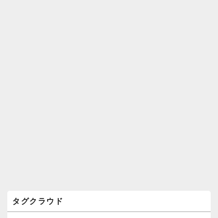
ィ
ジ
ェ
ッ
ト
エ
リ
ア
タグクラウド