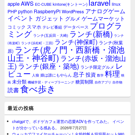
laravel
AWS
apple
linux
kintone(キントーン)
EC-CUBE
アナログゲーム
RaspberryPi
python
PHP
WordPress
イベント
ガジェット
ゲームマーケット
グルメ
プログラ
スマホ
コミック
データベース
テレビ番組
ミング
ランチ(新橋)
ランチ(五反田・大崎)
ランチ
ランチ(神保町)
ランチ(秋葉
(有楽町)
ランチ(浜松町・三田)
ランチ(虎ノ門・西新橋・溜池
原)
山王・神谷町)
ランチ(赤坂・溜池山
レ
王)
ランチ(銀座・築地)
ランチ限定グルメ
料理
ビュー
息子
投資
娘は誰にもやらん
人狼
数学
映
未分類
糖質制限
画
自作アプリ
自作物
機械学習・ディープラーニング
食べ歩き
読書
最近の投稿
chatgptで、ボドゲカフェ運営の恋愛ADVを作ってみた。 イベン
トが分かっている感ある。
2026年7月27日
ウォッカでファイヤーチャーハン！火焰炒飯＆坦坦面セット980