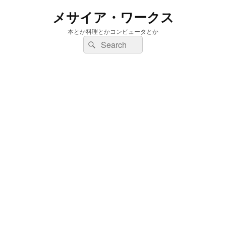
メサイア・ワークス
本とか料理とかコンピュータとか
検
検
索:
索