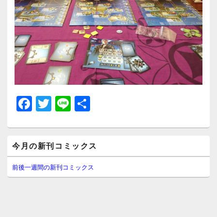
F
T
Li
共
a
wi
n
有
c
tt
e
メ
e
er
今月の新刊コミックス
イ
ン
b
サ
前後一週間の新刊コミックス
イ
o
ド
o
バ
ー
k
ウ