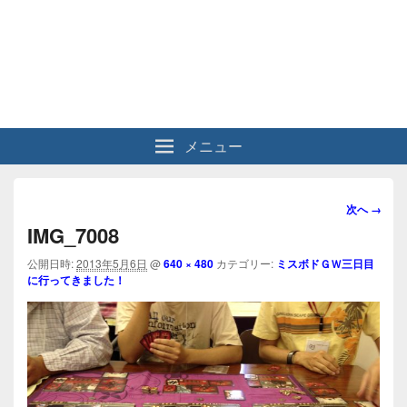
メニュー
画
次へ →
像
IMG_7008
ナ
ビ
公開日時:
2013年5月6日
@
640 × 480
カテゴリー:
ミスボドＧＷ三日目
に行ってきました！
ゲ
ー
シ
ョ
ン