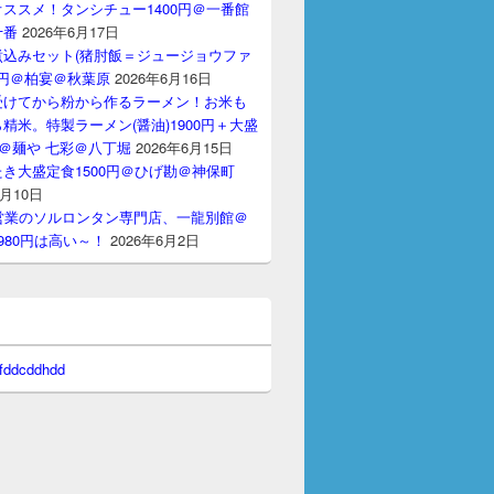
ススメ！タンシチュー1400円＠一番館
十番
2026年6月17日
煮込みセット(猪肘飯＝ジュージョウファ
00円＠柏宴＠秋葉原
2026年6月16日
受けてから粉から作るラーメン！お米も
精米。特製ラーメン(醤油)1900円＋大盛
円＠麺や 七彩＠八丁堀
2026年6月15日
き大盛定食1500円＠ひげ勘＠神保町
6月10日
間営業のソルロンタン専門店、一龍別館＠
980円は高い～！
2026年6月2日
 fddcddhdd