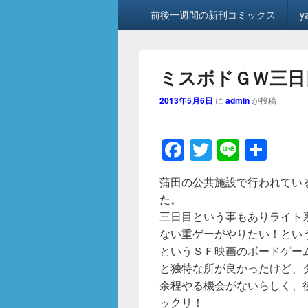
メ
前後一週間の新刊コミックス
y
イ
ン
メ
ニ
ミスボドＧＷ三日
ュ
ー
2013年5月6日
に
admin
が投稿
F
T
Li
共
a
wi
n
有
蒲田の公共施設で行われている
c
tt
e
た。
e
er
三日目という事もありライト
b
ない重ゲーがやりたい！とい
というＳＦ映画のボードゲー
o
と独特な所が良かったけど、
o
余程やる機会がないらしく、
k
ックリ！