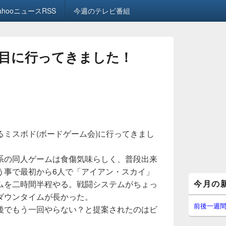
ahooニュースRSS
今週のテレビ番組
目に行ってきました！
ミスボド(ボードゲーム会)に行ってきまし
系の同人ゲームは食傷気味らしく、普段出来
う事で最初から6人で「アイアン・スカイ」
メ
今月の
ムを二時間半程やる。戦闘システムがちょっ
イ
ン
ダウンタイムが長かった。
サ
前後一週
後でもう一回やらない？と提案されたのはビ
イ
ド