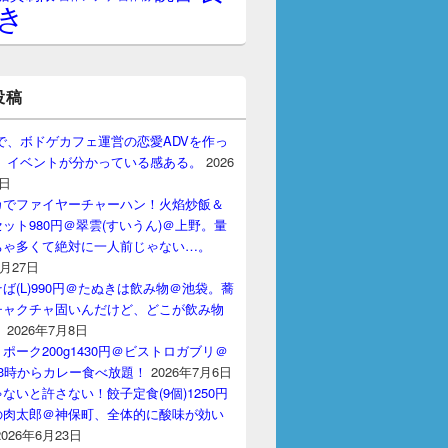
き
投稿
gptで、ボドゲカフェ運営の恋愛ADVを作っ
。 イベントが分かっている感ある。
2026
7日
カでファイヤーチャーハン！火焰炒飯＆
ット980円＠翠雲(すいうん)＠上野。量
ちゃ多くて絶対に一人前じゃない…。
7月27日
ば(L)990円＠たぬきは飲み物＠池袋。蕎
チャクチャ固いんだけど、どこが飲み物
？
2026年7月8日
ポーク200g1430円＠ビストロガブリ＠
3時からカレー食べ放題！
2026年7月6日
ないと許さない！餃子定食(9個)1250円
の肉太郎＠神保町、全体的に酸味が効い
2026年6月23日