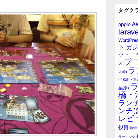
バ
ー
タグク
ウ
ィ
A
apple
ジ
larave
ェ
ッ
WordPre
ト
ト
ガジ
エ
ット
リ
コ
プ
ア
ス
ラ
大崎)
(浜松町・三
葉原)
橋・
ランチ
ンチ(
レビ
投資
数学
ラーニング