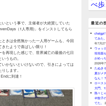
べ歩
最近の
たいという事で、主催者が大絶賛していた
ast SevenDays（1人専用)」をインストしてもら
chat
てみた
たときは全然無かった一人用ゲームも、今回
年7月2
てきたようで喜ばしい限り！
ウォッ
ーを再現した感じで、世界滅亡の最後の七日
坦坦面セ
というもの。
がめっ
2026年
ていかないといけないので、引きによっては
たぬきそ
たりします。
麦がメ
 Endに到達！
なん！
ロースト
大門、1
熱々じゃ
＠餃子
てた。