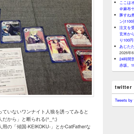
ここはオ
＠麻布
豚すね
ン)11
注文を
玄米から
り100
あじたた
2026年
24時
赤坂。1
twitter
Tweets by
っていないワンナイト人狼を誘ってみると
から」と断られる(^_^;)
傾国-KEIKOKU-」とかCatFatherな