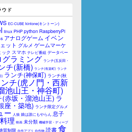
ラウド
WS
kintone(キントーン)
EC-CUBE
l
RaspberryPi
python
PHP
linux
イベン
アナログゲーム
ss
ェット
ゲームマーケ
グルメ
スマホ
ミック
データベー
テレビ番組
ログラミング
ランチ(五反田・
ンチ(新橋)
ランチ(有楽町)
ランチ
ランチ(神保町)
ランチ(秋
田)
ランチ(虎ノ門・西新
溜池山王・神谷町)
(赤坂・溜池山王)
ラ
銀座・築地)
ランチ限定グルメ
ュー
息子
娘は誰にもやらん
人狼
料理
未分類
映画
機械学習・ディープ
食
読書
糖質制限
自作アプリ
自作物