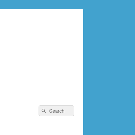
検
検
索:
索