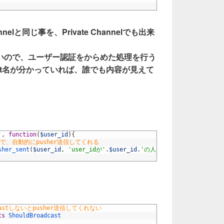
nelと同じ事を、Private Channelでも出来
いので、ユーザー認証をからめた処理を行う
vent名が分かっていれば、誰でも内容が見えて
'
,
function
(
$user_id
)
{
で、自動的にpusher送信してくれる
sher_sent
(
$user_id
,
'user_idが'
.
$user_id
.
'の人へ'
)
)
;
oadcastしないとpusher送信してくれない
ts
ShouldBroadcast