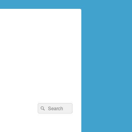
検
検
索:
索