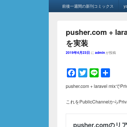
メ
前後一週間の新刊コミックス
y
イ
ン
メ
ニ
pusher.com + lar
ュ
ー
を実装
2019年4月23日
に
admin
が投稿
F
T
Li
共
a
wi
n
有
pusher.com + laravel mixでP
c
tt
e
e
er
これをPublicChannelからPriv
b
o