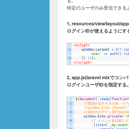
る。
特定のユーザのみ受信できる
1, resources/view/layo
ログインIDが使えるようにす
1
<script>
2
window
.
Laravel
=
{
!
!
js
3
'user'
=
>
auth
(
)
->
c
4
]
)
!
!
}
;
5
</script>
2, app.js(laravel 
ログインユーザIDを指定する
1
$
(
document
)
.
ready
(
function
2
//受信するチャネル名・イ
3
//window.Echo.channel(
4
//自分のログインIDでpus
5
window
.
Echo
.
private
(
'c
6
// イベント名の前にド
7
.
listen
(
'.my-event