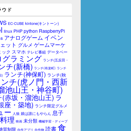
ラウド
WS
kintone(キントーン)
EC-CUBE
l
RaspberryPi
python
PHP
linux
イベン
アナログゲーム
ss
ェット
ゲームマーケ
グルメ
スマホ
ミック
データベー
テレビ番組
ログラミング
ランチ(五反田・
ンチ(新橋)
ランチ(有楽町)
ランチ
ランチ(神保町)
ランチ(秋
田)
ランチ(虎ノ門・西新
溜池山王・神谷町)
(赤坂・溜池山王)
ラ
銀座・築地)
ランチ限定グルメ
ュー
息子
娘は誰にもやらん
人狼
料理
未分類
映画
機械学習・ディープ
食
読書
糖質制限
自作アプリ
自作物