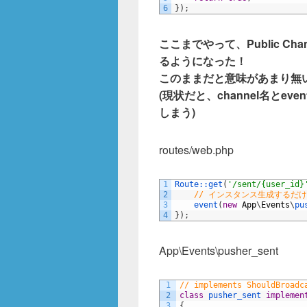
6
}
)
;
ここまでやって、Public Chan
るようになった！
このままだと意味があまり無
(現状だと、channel名とe
しまう)
routes/web.php
1
Route::
get
(
'/sent/{user_id}
2
// インスタンス生成するだけ
3
event
(
new
App
\
Events
\
pu
4
}
)
;
App\Events\pusher_sent
1
// implements ShouldBr
2
class
pusher_sent
implemen
3
{