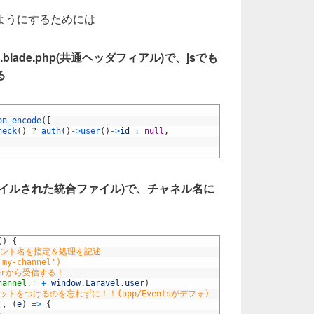
ようにするためには
ut/app.blade.php(共通ヘッダフィアル)で、jsでも
る
on_encode
(
[
heck
(
)
?
auth
(
)
->
user
(
)
->
id
:
null
,
mixでコンパイルされた統合ファイル)で、チャネル名に
。
(
)
{
ベント名を指定＆処理を記述
'my-channel')
herから受信する！
hannel.'
+
window
.
Laravel
.
user
)
ットをつけるのを忘れずに！！(app/Eventsがデフォ)
'
,
(
e
)
=
>
{