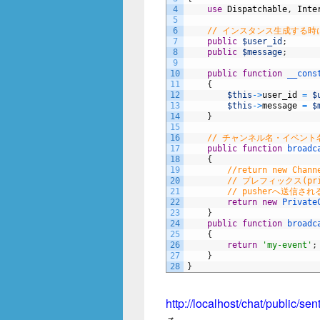
4
use
Dispatchable
,
Inte
5
6
// インスタンス生成する時に
7
public
$user_id
;
8
public
$message
;
9
10
public
function
__cons
11
{
12
$this
->
user_id
=
$
13
$this
->
message
=
$
14
}
15
16
// チャンネル名・イベント
17
public
function
broadc
18
{
19
//return new Chann
20
// プレフィックス(p
21
// pusherへ送信され
22
return
new
Private
23
}
24
public
function
broadc
25
{
26
return
'my-event'
;
27
}
28
}
http://localhost/chat/public/sen