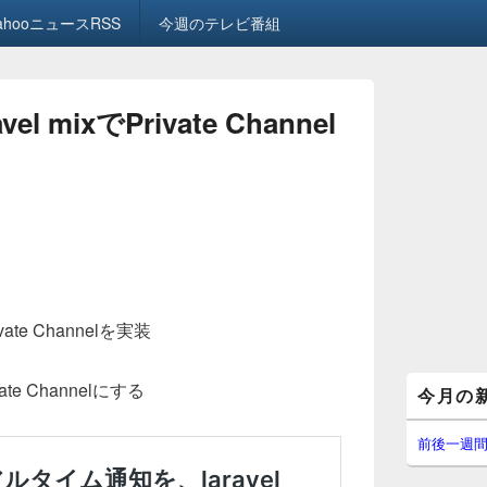
ahooニュースRSS
今週のテレビ番組
avel mixでPrivate Channel
rivate Channelを実装
メ
ate Channelにする
今月の
イ
ン
サ
前後一週
イ
ド