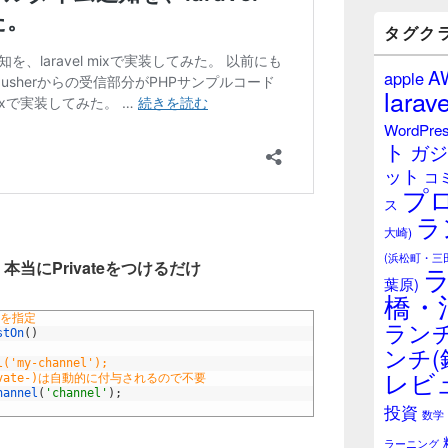
バ
ー
タグク
ウ
ィ
A
apple
ジ
larave
ェ
ッ
WordPre
ト
ト
ガジ
エ
ット
リ
コ
プ
ア
ス
ラ
大崎)
(浜松町・三
化は、本当にPrivateをつけるだけ
葉原)
橋・
名を指定
ランチ
stOn
(
)
ンチ(
l('my-channel');
レビ
ivate-)は自動的に付与されるので不要
hannel
(
'channel'
)
;
投資
数学
ラーニング