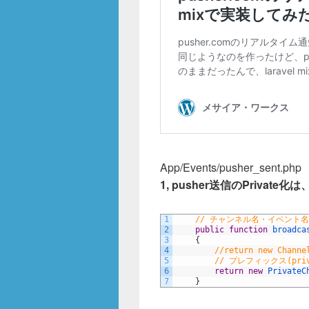
o
k
App/Events/pusher_sent.php
1, pusher送信のPrivate
1
// チャンネル名・イベント
2
public
function
broadca
3
{
4
//return new Channe
5
// プレフィックス(pr
6
return
new
PrivateC
7
}