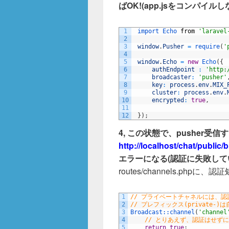
ばOK!(app.jsをコンパイ
1
import 
Echo 
from
'laravel
2
3
window
.
Pusher
=
require
(
'
4
5
window
.
Echo
=
new
Echo
(
{
6
authEndpoint
:
'http:
7
broadcaster
:
'pusher'
8
key
:
process
.
env
.
MIX_
9
cluster
:
process
.
env
.
10
encrypted
:
true
,
11
12
}
)
;
4, この状態で、pusher受信すると
http://localhost/chat/public
エラーになる(認証に失敗して
routes/channels.php
1
// プライベートチャネルには、
2
// プレフィックス(private-
3
Broadcast::
channel
(
'channel
4
// とりあえず、認証はせずに
5
return
true
;