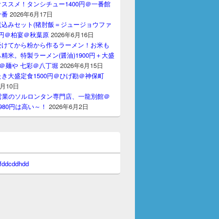
ススメ！タンシチュー1400円＠一番館
十番
2026年6月17日
煮込みセット(猪肘飯＝ジュージョウファ
00円＠柏宴＠秋葉原
2026年6月16日
受けてから粉から作るラーメン！お米も
精米。特製ラーメン(醤油)1900円＋大盛
円＠麺や 七彩＠八丁堀
2026年6月15日
き大盛定食1500円＠ひげ勘＠神保町
6月10日
間営業のソルロンタン専門店、一龍別館＠
980円は高い～！
2026年6月2日
 fddcddhdd