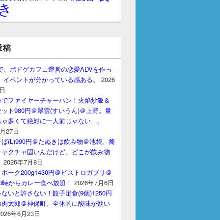
き
投稿
gptで、ボドゲカフェ運営の恋愛ADVを作っ
。 イベントが分かっている感ある。
2026
7日
カでファイヤーチャーハン！火焰炒飯＆
ット980円＠翠雲(すいうん)＠上野。量
ちゃ多くて絶対に一人前じゃない…。
7月27日
ば(L)990円＠たぬきは飲み物＠池袋。蕎
チャクチャ固いんだけど、どこが飲み物
？
2026年7月8日
ポーク200g1430円＠ビストロガブリ＠
3時からカレー食べ放題！
2026年7月6日
ないと許さない！餃子定食(9個)1250円
の肉太郎＠神保町、全体的に酸味が効い
2026年6月23日