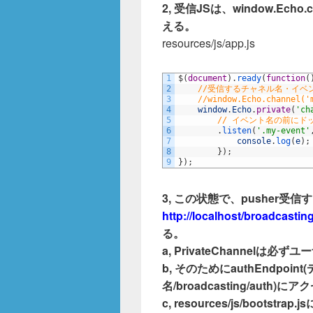
2, 受信JSは、window.Echo.
える。
resources/js/app.js
1
$
(
document
)
.
ready
(
function
(
2
//受信するチャネル名・イベ
3
//window.Echo.channel('
4
window
.
Echo
.
private
(
'ch
5
// イベント名の前にドッ
6
.
listen
(
'.my-event'
7
console
.
log
(
e
)
;
8
}
)
;
9
}
)
;
3, この状態で、pusher受信すると
http://localhost/broadcastin
る。
a, PrivateChannelは
b, そのためにauthEndpoi
名/broadcasting/au
c, resources/js/bootst