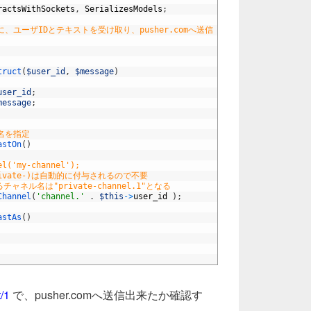
ractsWithSockets
,
SerializesModels
;
、ユーザIDとテキストを受け取り、pusher.comへ送信
truct
(
$user_id
,
$message
)
user_id
;
message
;
名を指定
astOn
(
)
el('my-channel');
rivate-)は自動的に付与されるので不要
るチャネル名は"private-channel.1"となる
Channel
(
'channel.'
.
$this
->
user_id
)
;
astAs
(
)
t/1
で、pusher.comへ送信出来たか確認す