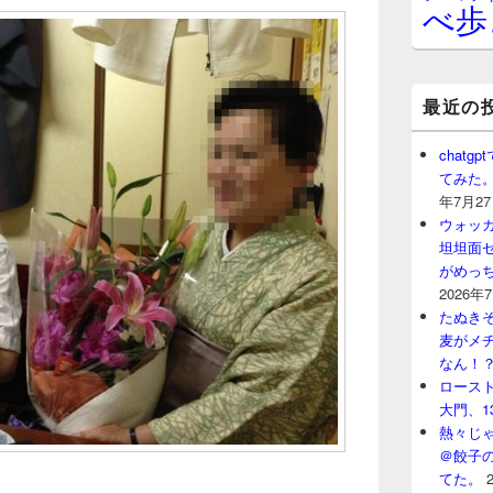
べ歩
最近の
chat
てみた
年7月2
ウォッ
坦坦面セ
がめっ
2026年
たぬきそ
麦がメ
なん！
ロースト
大門、1
熱々じゃ
＠餃子
てた。