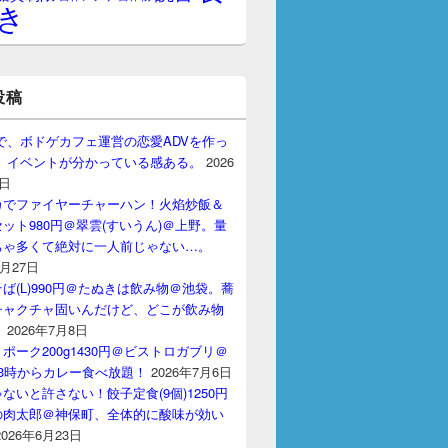
き
投稿
gptで、ボドゲカフェ運営の恋愛ADVを作っ
。 イベントが分かっている感ある。
2026
7日
カでファイヤーチャーハン！火焰炒飯＆
ット980円＠翠雲(すいうん)＠上野。量
ちゃ多くて絶対に一人前じゃない…。
7月27日
ば(L)990円＠たぬきは飲み物＠池袋。蕎
チャクチャ固いんだけど、どこが飲み物
？
2026年7月8日
ポーク200g1430円＠ビストロガブリ＠
3時からカレー食べ放題！
2026年7月6日
ないと許さない！餃子定食(9個)1250円
の肉太郎＠神保町、全体的に酸味が効い
2026年6月23日