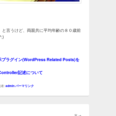
」と言うけど、両親共に平均年齢の８０歳前
;)
グイン(WordPress Related Posts)を
なController記述について
者:
admin
パーマリンク
次
次
→