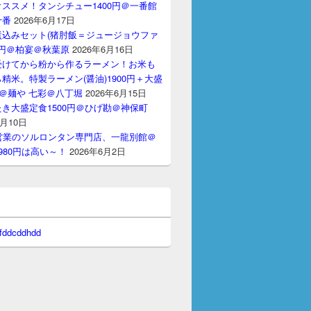
ススメ！タンシチュー1400円＠一番館
十番
2026年6月17日
煮込みセット(猪肘飯＝ジュージョウファ
00円＠柏宴＠秋葉原
2026年6月16日
受けてから粉から作るラーメン！お米も
精米。特製ラーメン(醤油)1900円＋大盛
円＠麺や 七彩＠八丁堀
2026年6月15日
き大盛定食1500円＠ひげ勘＠神保町
6月10日
間営業のソルロンタン専門店、一龍別館＠
980円は高い～！
2026年6月2日
 fddcddhdd