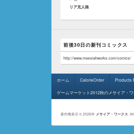
ナ
リア充人狼
の
ビ
投
ゲ
稿:
ー
シ
ョ
前後30日の新刊コミックス
ン
http://www.messiahworks.com/comics/
フ
ホーム
CalorieOrder
Products
ッ
タ
ゲームマーケット2012秋のメサイア・
ー
メ
ニ
著作権表示 © 2026年
メサイア・ワークス
. A
ュ
ー