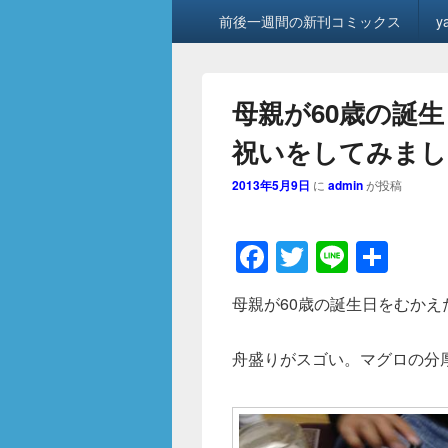
メ
前後一週間の新刊コミックス
y
イ
ン
メ
ニ
母親が60歳の誕
ュ
ー
祝いをしてみまし
2013年5月9日
に
admin
が投稿
F
T
Li
共
a
wi
n
有
母親が60歳の誕生日をむか
c
tt
e
e
er
舟盛りがスゴい。マグロの分
b
o