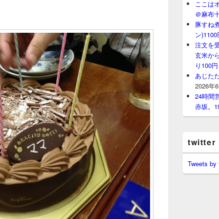
ここはオ
＠麻布
豚すね
ン)11
注文を
玄米から
り100
あじたた
2026年
24時
赤坂。1
twitter
Tweets by