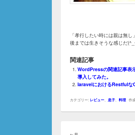
「孝行したい時には親は無し
後までは生きそうな感じだ(^_^
関連記事
WordPressの関連記事表示プラ
導入してみた。
laravelにおけるRestful
カテゴリー:
レビュー
、
息子
、
料理
作成
投
稿
前
←
前