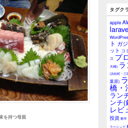
バ
ー
タグク
ウ
ィ
A
apple
ジ
larave
ェ
ッ
WordPre
ト
ト
ガジ
エ
ット
リ
コ
プ
ア
ス
ラ
大崎)
(浜松町・三
葉原)
橋・
ランチ
ンチ(
レビ
束を持つ母親
投資
数学
ラーニング