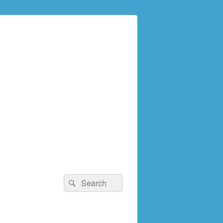
検
検
索:
索