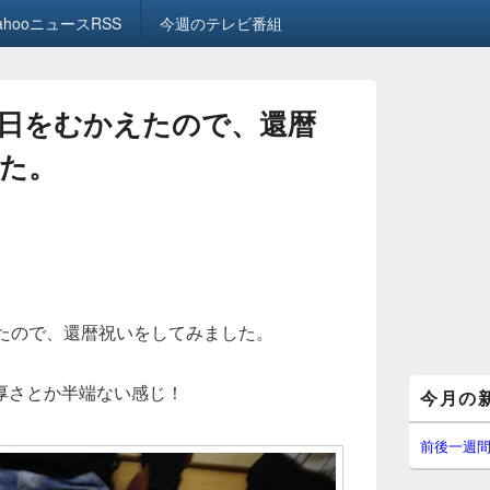
ahooニュースRSS
今週のテレビ番組
生日をむかえたので、還暦
た。
えたので、還暦祝いをしてみました。
メ
厚さとか半端ない感じ！
今月の
イ
ン
サ
前後一週
イ
ド