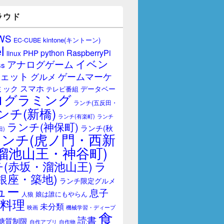
ラウド
WS
kintone(キントーン)
EC-CUBE
l
RaspberryPi
python
PHP
linux
イベン
アナログゲーム
ss
ェット
ゲームマーケ
グルメ
スマホ
ミック
データベー
テレビ番組
ログラミング
ランチ(五反田・
ンチ(新橋)
ランチ(有楽町)
ランチ
ランチ(神保町)
ランチ(秋
田)
ランチ(虎ノ門・西新
溜池山王・神谷町)
(赤坂・溜池山王)
ラ
銀座・築地)
ランチ限定グルメ
ュー
息子
娘は誰にもやらん
人狼
料理
未分類
映画
機械学習・ディープ
食
読書
糖質制限
自作アプリ
自作物