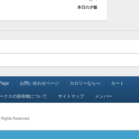
本日の夕飯
の
投
稿:
 Page
お問い合わせページ
カロリーならべ
カート
ワークスの頒布物について
サイトマップ
メンバー
ll Rights Reserved.