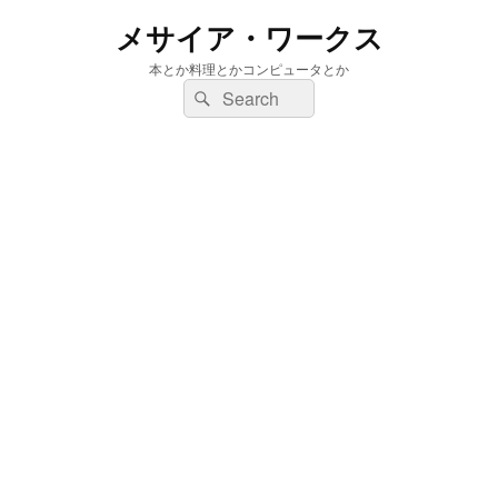
メサイア・ワークス
本とか料理とかコンピュータとか
検
検
索:
索