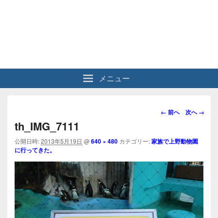
メニュー
画
← 前へ
次へ →
像
th_IMG_7111
ナ
ビ
公開日時:
2013年5月19日
@
640 × 480
カテゴリー:
家族で上野動物園
に行ってきた。
ゲ
ー
シ
ョ
ン