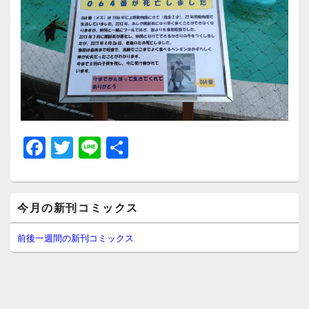
F
T
Li
共
a
wi
n
有
c
tt
e
メ
e
er
今月の新刊コミックス
イ
ン
b
サ
前後一週間の新刊コミックス
イ
o
ド
o
バ
ー
k
ウ