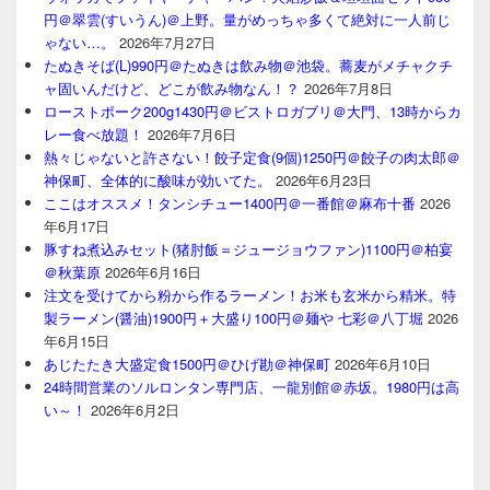
円＠翠雲(すいうん)＠上野。量がめっちゃ多くて絶対に一人前じ
ゃない…。
2026年7月27日
たぬきそば(L)990円＠たぬきは飲み物＠池袋。蕎麦がメチャクチ
ャ固いんだけど、どこが飲み物なん！？
2026年7月8日
ローストポーク200g1430円＠ビストロガブリ＠大門、13時からカ
レー食べ放題！
2026年7月6日
熱々じゃないと許さない！餃子定食(9個)1250円＠餃子の肉太郎＠
神保町、全体的に酸味が効いてた。
2026年6月23日
ここはオススメ！タンシチュー1400円＠一番館＠麻布十番
2026
年6月17日
豚すね煮込みセット(猪肘飯＝ジュージョウファン)1100円＠柏宴
＠秋葉原
2026年6月16日
注文を受けてから粉から作るラーメン！お米も玄米から精米。特
製ラーメン(醤油)1900円＋大盛り100円＠麺や 七彩＠八丁堀
2026
年6月15日
あじたたき大盛定食1500円＠ひげ勘＠神保町
2026年6月10日
24時間営業のソルロンタン専門店、一龍別館＠赤坂。1980円は高
い～！
2026年6月2日