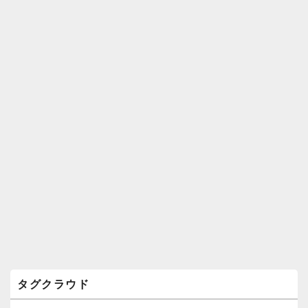
ィ
ジ
ェ
ッ
ト
エ
リ
ア
タグクラウド