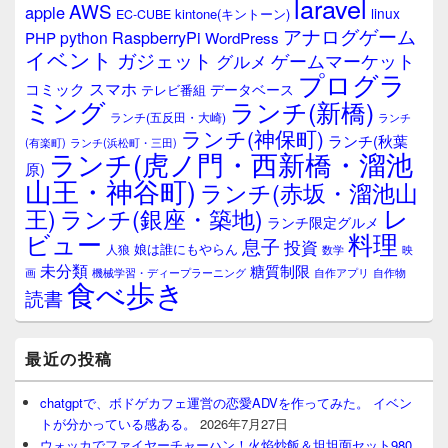
laravel
AWS
apple
linux
kintone(キントーン)
EC-CUBE
アナログゲーム
RaspberryPi
python
PHP
WordPress
イベント
ガジェット
ゲームマーケット
グルメ
プログラ
スマホ
コミック
データベース
テレビ番組
ミング
ランチ(新橋)
ランチ(五反田・大崎)
ランチ
ランチ(神保町)
ランチ(秋葉
(有楽町)
ランチ(浜松町・三田)
ランチ(虎ノ門・西新橋・溜池
原)
山王・神谷町)
ランチ(赤坂・溜池山
レ
王)
ランチ(銀座・築地)
ランチ限定グルメ
料理
ビュー
息子
投資
娘は誰にもやらん
人狼
数学
映
未分類
糖質制限
画
自作アプリ
自作物
機械学習・ディープラーニング
食べ歩き
読書
最近の投稿
chatgptで、ボドゲカフェ運営の恋愛ADVを作ってみた。 イベン
トが分かっている感ある。
2026年7月27日
ウォッカでファイヤーチャーハン！火焰炒飯＆坦坦面セット980