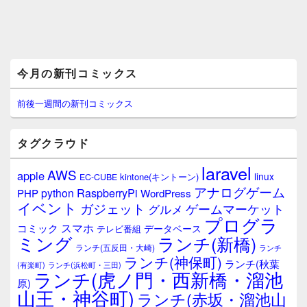
メ
今月の新刊コミックス
イ
ン
サ
前後一週間の新刊コミックス
イ
ド
バ
タグクラウド
ー
ウ
laravel
AWS
apple
ィ
linux
kintone(キントーン)
EC-CUBE
ジ
アナログゲーム
RaspberryPi
python
PHP
WordPress
ェ
イベント
ガジェット
ゲームマーケット
グルメ
ッ
プログラ
ト
スマホ
コミック
データベース
テレビ番組
エ
ミング
ランチ(新橋)
ランチ(五反田・大崎)
ランチ
リ
ランチ(神保町)
ア
ランチ(秋葉
(有楽町)
ランチ(浜松町・三田)
ランチ(虎ノ門・西新橋・溜池
原)
山王・神谷町)
ランチ(赤坂・溜池山