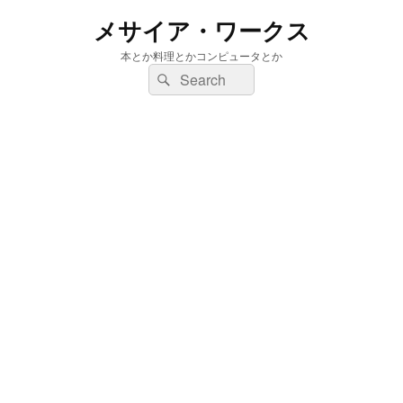
メサイア・ワークス
本とか料理とかコンピュータとか
検
検
索:
索