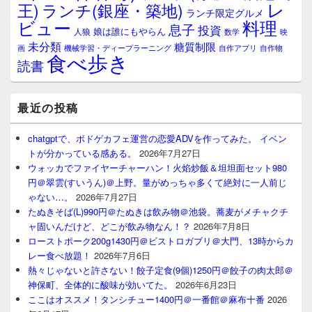
レ
王)
ランチ(銀座・築地)
ランチ限定グルメ
料理
ビュー
息子
投資
娘は誰にもやらん
人狼
数学
映
未分類
糖質制限
画
自作アプリ
自作物
機械学習・ディープラーニング
食べ歩き
読書
最近の投稿
chatgptで、ボドゲカフェ運営の恋愛ADVを作ってみた。 イベン
トが分かっている感ある。
2026年7月27日
ウォッカでファイヤーチャーハン！火焰炒飯＆坦坦面セット980
円＠翠雲(すいうん)＠上野。量がめっちゃ多くて絶対に一人前じ
ゃない…。
2026年7月27日
たぬきそば(L)990円＠たぬきは飲み物＠池袋。蕎麦がメチャクチ
ャ固いんだけど、どこが飲み物なん！？
2026年7月8日
ローストポーク200g1430円＠ビストロガブリ＠大門、13時からカ
レー食べ放題！
2026年7月6日
熱々じゃないと許さない！餃子定食(9個)1250円＠餃子の肉太郎＠
神保町、全体的に酸味が効いてた。
2026年6月23日
ここはオススメ！タンシチュー1400円＠一番館＠麻布十番
2026