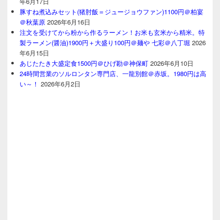
年6月17日
豚すね煮込みセット(猪肘飯＝ジュージョウファン)1100円＠柏宴
＠秋葉原
2026年6月16日
注文を受けてから粉から作るラーメン！お米も玄米から精米。特
製ラーメン(醤油)1900円＋大盛り100円＠麺や 七彩＠八丁堀
2026
年6月15日
あじたたき大盛定食1500円＠ひげ勘＠神保町
2026年6月10日
24時間営業のソルロンタン専門店、一龍別館＠赤坂。1980円は高
い～！
2026年6月2日