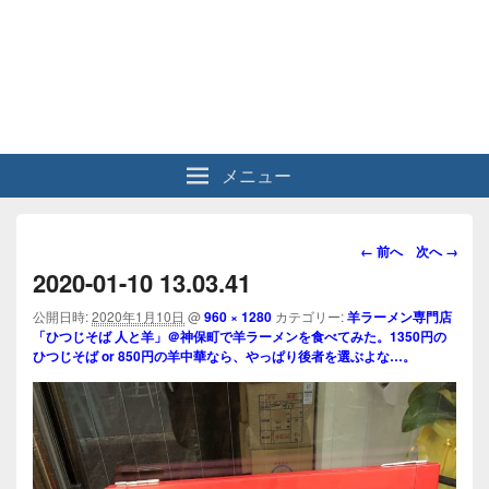
メニュー
画
← 前へ
次へ →
像
2020-01-10 13.03.41
ナ
ビ
公開日時:
2020年1月10日
@
960 × 1280
カテゴリー:
羊ラーメン専門店
「ひつじそば 人と羊」＠神保町で羊ラーメンを食べてみた。1350円の
ゲ
ひつじそば or 850円の羊中華なら、やっぱり後者を選ぶよな…。
ー
シ
ョ
ン