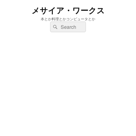
メサイア・ワークス
本とか料理とかコンピュータとか
検
検
索:
索