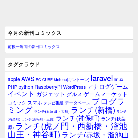
メ
今月の新刊コミックス
イ
ン
サ
前後一週間の新刊コミックス
イ
ド
バ
タグクラウド
ー
ウ
laravel
AWS
apple
ィ
linux
kintone(キントーン)
EC-CUBE
ジ
アナログゲーム
RaspberryPi
python
PHP
WordPress
ェ
イベント
ガジェット
ゲームマーケット
グルメ
ッ
プログラ
ト
スマホ
コミック
データベース
テレビ番組
エ
ミング
ランチ(新橋)
ランチ(五反田・大崎)
ランチ
リ
ランチ(神保町)
ア
ランチ(秋葉
(有楽町)
ランチ(浜松町・三田)
ランチ(虎ノ門・西新橋・溜池
原)
山王・神谷町)
ランチ(赤坂・溜池山