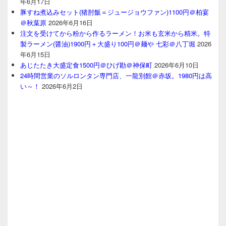
年6月17日
豚すね煮込みセット(猪肘飯＝ジュージョウファン)1100円＠柏宴
＠秋葉原
2026年6月16日
注文を受けてから粉から作るラーメン！お米も玄米から精米。特
製ラーメン(醤油)1900円＋大盛り100円＠麺や 七彩＠八丁堀
2026
年6月15日
あじたたき大盛定食1500円＠ひげ勘＠神保町
2026年6月10日
24時間営業のソルロンタン専門店、一龍別館＠赤坂。1980円は高
い～！
2026年6月2日