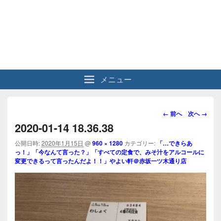
メニュー
画
← 前へ
次へ →
像
2020-01-14 18.36.38
ナ
ビ
公開日時:
2020年1月15日
@
960 × 1280
カテゴリー:
「…できらあ
っ！」「今なんて言った？」「すべての定食で、みそ汁をアルコールに
ゲ
変更できるって言ったんだよ！！」やよい軒＠赤坂一ツ木通り店
ー
シ
ョ
ン