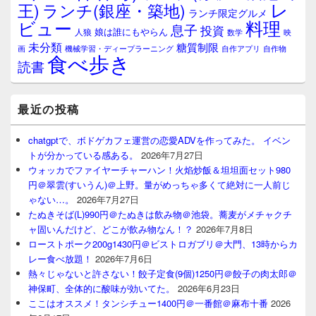
レ
王)
ランチ(銀座・築地)
ランチ限定グルメ
料理
ビュー
息子
投資
娘は誰にもやらん
人狼
数学
映
未分類
糖質制限
画
自作アプリ
自作物
機械学習・ディープラーニング
食べ歩き
読書
最近の投稿
chatgptで、ボドゲカフェ運営の恋愛ADVを作ってみた。 イベン
トが分かっている感ある。
2026年7月27日
ウォッカでファイヤーチャーハン！火焰炒飯＆坦坦面セット980
円＠翠雲(すいうん)＠上野。量がめっちゃ多くて絶対に一人前じ
ゃない…。
2026年7月27日
たぬきそば(L)990円＠たぬきは飲み物＠池袋。蕎麦がメチャクチ
ャ固いんだけど、どこが飲み物なん！？
2026年7月8日
ローストポーク200g1430円＠ビストロガブリ＠大門、13時からカ
レー食べ放題！
2026年7月6日
熱々じゃないと許さない！餃子定食(9個)1250円＠餃子の肉太郎＠
神保町、全体的に酸味が効いてた。
2026年6月23日
ここはオススメ！タンシチュー1400円＠一番館＠麻布十番
2026