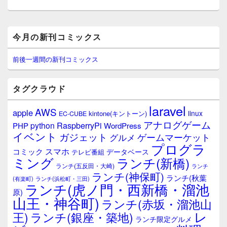
稿:
メ
今月の新刊コミックス
イ
ン
サ
前後一週間の新刊コミックス
イ
ド
バ
タグクラウド
ー
ウ
laravel
AWS
apple
ィ
linux
kintone(キントーン)
EC-CUBE
ジ
アナログゲーム
RaspberryPi
python
PHP
WordPress
ェ
イベント
ガジェット
ゲームマーケット
グルメ
ッ
プログラ
ト
スマホ
コミック
データベース
テレビ番組
エ
ミング
ランチ(新橋)
ランチ(五反田・大崎)
ランチ
リ
ランチ(神保町)
ア
ランチ(秋葉
(有楽町)
ランチ(浜松町・三田)
ランチ(虎ノ門・西新橋・溜池
原)
山王・神谷町)
ランチ(赤坂・溜池山
レ
王)
ランチ(銀座・築地)
ランチ限定グルメ