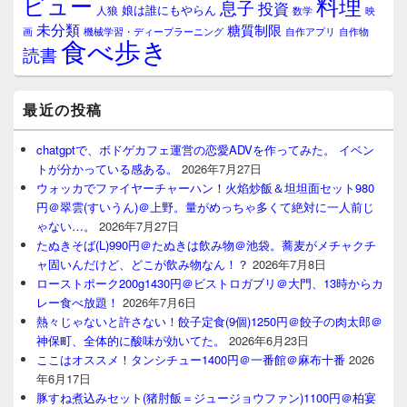
料理
ビュー
息子
投資
娘は誰にもやらん
人狼
数学
映
未分類
糖質制限
画
自作アプリ
自作物
機械学習・ディープラーニング
食べ歩き
読書
最近の投稿
chatgptで、ボドゲカフェ運営の恋愛ADVを作ってみた。 イベン
トが分かっている感ある。
2026年7月27日
ウォッカでファイヤーチャーハン！火焰炒飯＆坦坦面セット980
円＠翠雲(すいうん)＠上野。量がめっちゃ多くて絶対に一人前じ
ゃない…。
2026年7月27日
たぬきそば(L)990円＠たぬきは飲み物＠池袋。蕎麦がメチャクチ
ャ固いんだけど、どこが飲み物なん！？
2026年7月8日
ローストポーク200g1430円＠ビストロガブリ＠大門、13時からカ
レー食べ放題！
2026年7月6日
熱々じゃないと許さない！餃子定食(9個)1250円＠餃子の肉太郎＠
神保町、全体的に酸味が効いてた。
2026年6月23日
ここはオススメ！タンシチュー1400円＠一番館＠麻布十番
2026
年6月17日
豚すね煮込みセット(猪肘飯＝ジュージョウファン)1100円＠柏宴