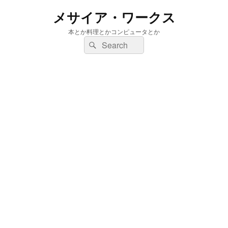
メサイア・ワークス
本とか料理とかコンピュータとか
検
検
索:
索