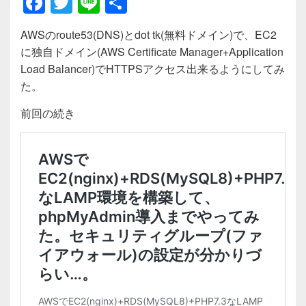
F
T
Li
共
a
wi
n
有
AWSのroute53(DNS)とdot tk(無料ドメイン)で、EC2
c
tt
e
に独自ドメイン(AWS Certificate Manager+Application
e
er
Load Balancer)でHTTPSアクセス出来るようにしてみ
b
た。
o
前回の続き
o
k