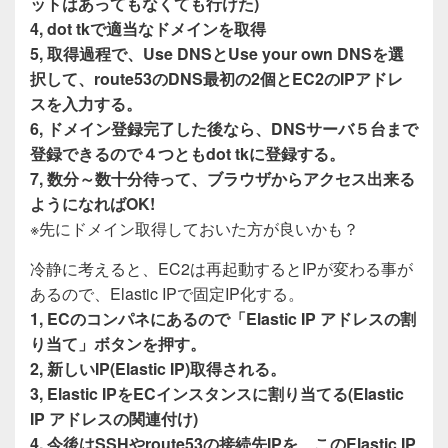
ットはあってもなくても行けた)
4, dot tkで適当なドメインを取得
5, 取得過程で、Use DNSとUse your own DNSを選
択して、route53のDNS最初の2個とEC2のIPアドレ
スを入力する。
6, ドメイン登録完了した後なら、DNSサーバ５台まで
登録できるので４つともdot tkに登録する。
7, 数分～数十分待って、ブラウザからアクセス出来る
ようになればOK!
※先にドメイン取得しておいた方が良いかも？
冷静に考えると、EC2は再起動するとIPが変わる事が
あるので、Elastic IPで固定IP化する。
1, ECのコンパネにあるので「Elastic IP アドレスの割
り当て」ボタンを押す。
2, 新しいIP(Elastic IP)取得される。
3, Elastic IPをECインスタンスに割り当てる(Elastic
IP アドレスの関連付け)
4, 今後はSSHやroute53の接続先IPを、このElastic IP