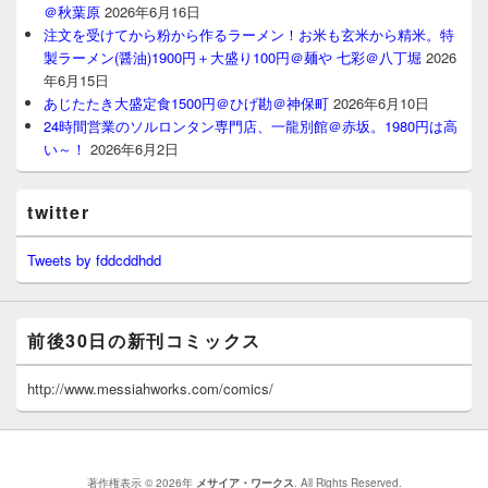
＠秋葉原
2026年6月16日
注文を受けてから粉から作るラーメン！お米も玄米から精米。特
製ラーメン(醤油)1900円＋大盛り100円＠麺や 七彩＠八丁堀
2026
年6月15日
あじたたき大盛定食1500円＠ひげ勘＠神保町
2026年6月10日
24時間営業のソルロンタン専門店、一龍別館＠赤坂。1980円は高
い～！
2026年6月2日
twitter
Tweets by fddcddhdd
前後30日の新刊コミックス
http://www.messiahworks.com/comics/
著作権表示 © 2026年
メサイア・ワークス
. All Rights Reserved.