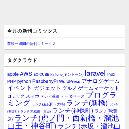
メ
今月の新刊コミックス
イ
ン
サ
前後一週間の新刊コミックス
イ
ド
バ
タグクラウド
ー
ウ
laravel
AWS
apple
ィ
linux
kintone(キントーン)
EC-CUBE
ジ
アナログゲーム
RaspberryPi
python
PHP
WordPress
ェ
イベント
ガジェット
ゲームマーケット
グルメ
ッ
プログラ
ト
スマホ
コミック
データベース
テレビ番組
エ
ミング
ランチ(新橋)
ランチ(五反田・大崎)
ランチ
リ
ランチ(神保町)
ア
ランチ(秋葉
(有楽町)
ランチ(浜松町・三田)
ランチ(虎ノ門・西新橋・溜池
原)
山王・神谷町)
ランチ(赤坂・溜池山