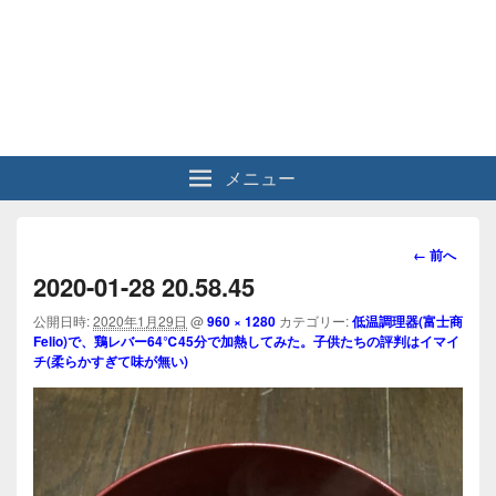
メニュー
画
← 前へ
像
2020-01-28 20.58.45
ナ
ビ
公開日時:
2020年1月29日
@
960 × 1280
カテゴリー:
低温調理器(富士商
Felio)で、鶏レバー64℃45分で加熱してみた。子供たちの評判はイマイ
ゲ
チ(柔らかすぎて味が無い)
ー
シ
ョ
ン