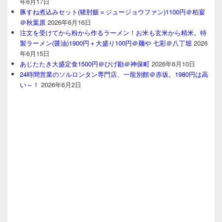
年6月17日
豚すね煮込みセット(猪肘飯＝ジュージョウファン)1100円＠柏宴
＠秋葉原
2026年6月16日
注文を受けてから粉から作るラーメン！お米も玄米から精米。特
製ラーメン(醤油)1900円＋大盛り100円＠麺や 七彩＠八丁堀
2026
年6月15日
あじたたき大盛定食1500円＠ひげ勘＠神保町
2026年6月10日
24時間営業のソルロンタン専門店、一龍別館＠赤坂。1980円は高
い～！
2026年6月2日