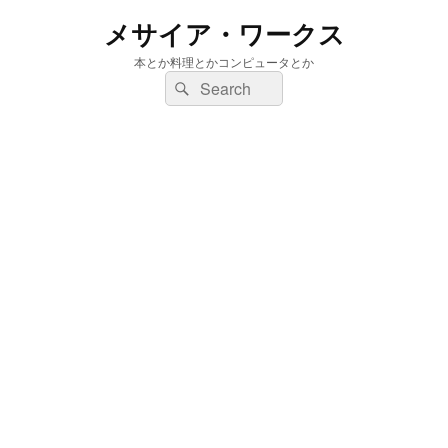
メサイア・ワークス
本とか料理とかコンピュータとか
検
検
索:
索