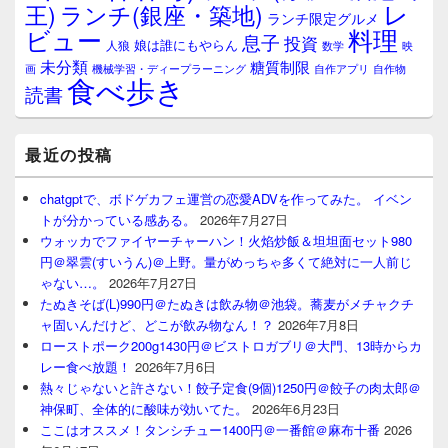
レ
王)
ランチ(銀座・築地)
ランチ限定グルメ
料理
ビュー
息子
投資
娘は誰にもやらん
人狼
数学
映
未分類
糖質制限
画
自作アプリ
自作物
機械学習・ディープラーニング
食べ歩き
読書
最近の投稿
chatgptで、ボドゲカフェ運営の恋愛ADVを作ってみた。 イベン
トが分かっている感ある。
2026年7月27日
ウォッカでファイヤーチャーハン！火焰炒飯＆坦坦面セット980
円＠翠雲(すいうん)＠上野。量がめっちゃ多くて絶対に一人前じ
ゃない…。
2026年7月27日
たぬきそば(L)990円＠たぬきは飲み物＠池袋。蕎麦がメチャクチ
ャ固いんだけど、どこが飲み物なん！？
2026年7月8日
ローストポーク200g1430円＠ビストロガブリ＠大門、13時からカ
レー食べ放題！
2026年7月6日
熱々じゃないと許さない！餃子定食(9個)1250円＠餃子の肉太郎＠
神保町、全体的に酸味が効いてた。
2026年6月23日
ここはオススメ！タンシチュー1400円＠一番館＠麻布十番
2026