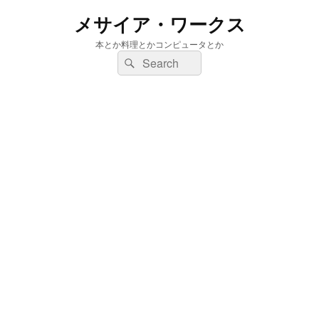
メサイア・ワークス
本とか料理とかコンピュータとか
検
検
索:
索