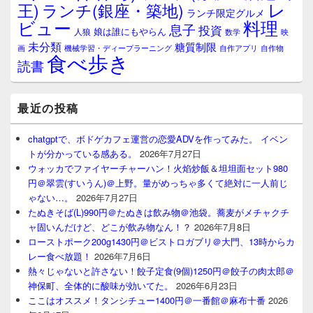
レ
王)
ランチ(銀座・築地)
ランチ限定グルメ
料理
ビュー
息子
投資
娘は誰にもやらん
人狼
数学
映
未分類
糖質制限
画
自作アプリ
自作物
機械学習・ディープラーニング
食べ歩き
読書
最近の投稿
chatgptで、ボドゲカフェ運営の恋愛ADVを作ってみた。 イベン
トが分かっている感ある。
2026年7月27日
ウォッカでファイヤーチャーハン！火焰炒飯＆坦坦面セット980
円＠翠雲(すいうん)＠上野。量がめっちゃ多くて絶対に一人前じ
ゃない…。
2026年7月27日
たぬきそば(L)990円＠たぬきは飲み物＠池袋。蕎麦がメチャクチ
ャ固いんだけど、どこが飲み物なん！？
2026年7月8日
ローストポーク200g1430円＠ビストロガブリ＠大門、13時からカ
レー食べ放題！
2026年7月6日
熱々じゃないと許さない！餃子定食(9個)1250円＠餃子の肉太郎＠
神保町、全体的に酸味が効いてた。
2026年6月23日
ここはオススメ！タンシチュー1400円＠一番館＠麻布十番
2026