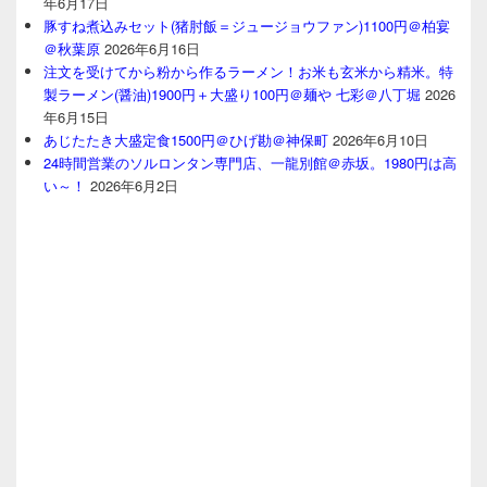
年6月17日
豚すね煮込みセット(猪肘飯＝ジュージョウファン)1100円＠柏宴
＠秋葉原
2026年6月16日
注文を受けてから粉から作るラーメン！お米も玄米から精米。特
製ラーメン(醤油)1900円＋大盛り100円＠麺や 七彩＠八丁堀
2026
年6月15日
あじたたき大盛定食1500円＠ひげ勘＠神保町
2026年6月10日
24時間営業のソルロンタン専門店、一龍別館＠赤坂。1980円は高
い～！
2026年6月2日