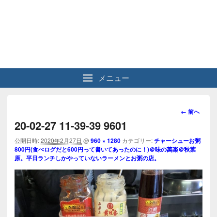
メニュー
画
← 前へ
像
20-02-27 11-39-39 9601
ナ
ビ
公開日時:
2020年2月27日
@
960 × 1280
カテゴリー:
チャーシューお粥
800円(食べログだと600円って書いてあったのに！)＠味の萬楽＠秋葉
ゲ
原。平日ランチしかやっていないラーメンとお粥の店。
ー
シ
ョ
ン