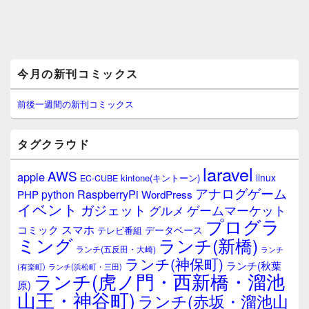
メ
今月の新刊コミックス
イ
ン
サ
前後一週間の新刊コミックス
イ
ド
バ
タグクラウド
ー
ウ
laravel
AWS
apple
ィ
linux
kintone(キントーン)
EC-CUBE
ジ
アナログゲーム
RaspberryPi
python
PHP
WordPress
ェ
イベント
ガジェット
ゲームマーケット
グルメ
ッ
プログラ
ト
スマホ
コミック
データベース
テレビ番組
エ
ミング
ランチ(新橋)
ランチ(五反田・大崎)
ランチ
リ
ランチ(神保町)
ア
ランチ(秋葉
(有楽町)
ランチ(浜松町・三田)
ランチ(虎ノ門・西新橋・溜池
原)
山王・神谷町)
ランチ(赤坂・溜池山