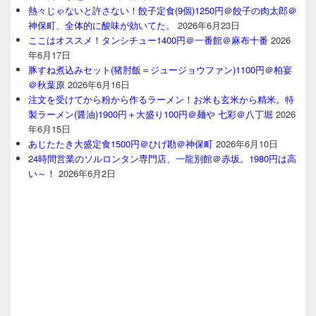
熱々じゃないと許さない！餃子定食(9個)1250円＠餃子の肉太郎＠
神保町、全体的に酸味が効いてた。
2026年6月23日
ここはオススメ！タンシチュー1400円＠一番館＠麻布十番
2026
年6月17日
豚すね煮込みセット(猪肘飯＝ジュージョウファン)1100円＠柏宴
＠秋葉原
2026年6月16日
注文を受けてから粉から作るラーメン！お米も玄米から精米。特
製ラーメン(醤油)1900円＋大盛り100円＠麺や 七彩＠八丁堀
2026
年6月15日
あじたたき大盛定食1500円＠ひげ勘＠神保町
2026年6月10日
24時間営業のソルロンタン専門店、一龍別館＠赤坂。1980円は高
い～！
2026年6月2日