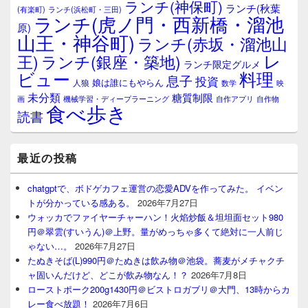
ランチ(神保町)
ア
ランチ(秋葉
(有楽町)
ランチ(浜松町・三田)
ランチ(虎ノ門・西新橋・溜池
原)
山王・神谷町)
ランチ(赤坂・溜池山
レ
王)
ランチ(銀座・築地)
ランチ限定グルメ
料理
ビュー
息子
投資
娘は誰にもやらん
人狼
数学
映
未分類
糖質制限
画
自作アプリ
自作物
機械学習・ディープラーニング
食べ歩き
読書
最近の投稿
chatgptで、ボドゲカフェ運営の恋愛ADVを作ってみた。 イベン
トが分かっている感ある。
2026年7月27日
ウォッカでファイヤーチャーハン！火焰炒飯＆坦坦面セット980
円＠翠雲(すいうん)＠上野。量がめっちゃ多くて絶対に一人前じ
ゃない…。
2026年7月27日
たぬきそば(L)990円＠たぬきは飲み物＠池袋。蕎麦がメチャクチ
ャ固いんだけど、どこが飲み物なん！？
2026年7月8日
ローストポーク200g1430円＠ビストロガブリ＠大門、13時からカ
レー食べ放題！
2026年7月6日