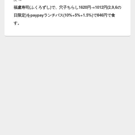
シ
福盧寿司(ふくろずし)で、穴子ちらし1620円→1012円(2,9,6の
の
ョ
日限定)をpaypayランチパス(10%+5%+1.5%)で846円で食
投
ン
す。
稿: