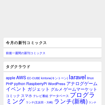
メ
今月の新刊コミックス
イ
ン
サ
前後一週間の新刊コミックス
イ
ド
バ
タグクラウド
ー
ウ
laravel
AWS
apple
ィ
linux
kintone(キントーン)
EC-CUBE
ジ
アナログゲーム
RaspberryPi
python
PHP
WordPress
ェ
イベント
ガジェット
ゲームマーケット
グルメ
ッ
プログラ
ト
スマホ
コミック
データベース
テレビ番組
エ
ミング
ランチ(新橋)
ランチ(五反田・大崎)
ランチ
リ