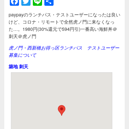
F
T
Li
共
a
wi
n
有
paypayのランチパス・テストユーザーになったは良い
c
tt
e
けど、コロナ・リモートで全然虎ノ門に来なくなっ
e
er
た…。1980円(30%還元で594円引)一番高い海鮮丼＠
b
刺天＠虎ノ門
o
虎ノ門・西新橋お得っ区ランチパス テストユーザー
o
募集について
k
築地 刺天