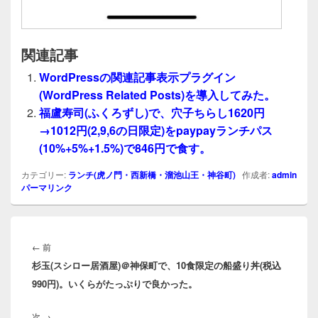
関連記事
WordPressの関連記事表示プラグイン
(WordPress Related Posts)を導入してみた。
福盧寿司(ふくろずし)で、穴子ちらし1620円
→1012円(2,9,6の日限定)をpaypayランチパス
(10%+5%+1.5%)で846円で食す。
カテゴリー:
ランチ(虎ノ門・西新橋・溜池山王・神谷町)
作成者:
admin
パーマリンク
投
稿
前
←
前
ナ
杉玉(スシロー居酒屋)＠神保町で、10食限定の船盛り丼(税込
の
ビ
990円)。いくらがたっぷりで良かった。
投
ゲ
稿:
ー
次
次
→