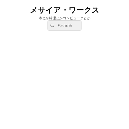
メサイア・ワークス
本とか料理とかコンピュータとか
検
検
索:
索