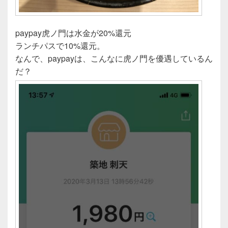
paypay虎ノ門は水金が20%還元
ランチパスで10%還元。
なんで、paypayは、こんなに虎ノ門を優遇しているん
だ？