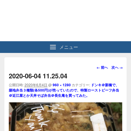
メニュー
画
← 前へ
次へ →
像
2020-06-04 11.25.04
ナ
ビ
公開日時:
2020年6月4日
@
960 × 1280
カテゴリー:
ドンキ＠新橋で、
築地弁当３種類(各500円)が売っていたので、特製ローストビーフ弁当
ゲ
＠近江屋とか天丼そば弁当＠長生庵を買ってみた。
ー
シ
ョ
ン