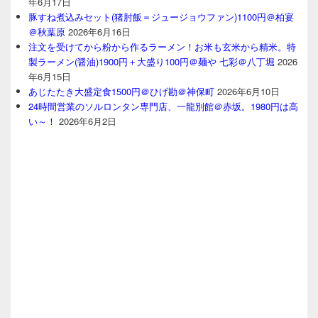
年6月17日
豚すね煮込みセット(猪肘飯＝ジュージョウファン)1100円＠柏宴
＠秋葉原
2026年6月16日
注文を受けてから粉から作るラーメン！お米も玄米から精米。特
製ラーメン(醤油)1900円＋大盛り100円＠麺や 七彩＠八丁堀
2026
年6月15日
あじたたき大盛定食1500円＠ひげ勘＠神保町
2026年6月10日
24時間営業のソルロンタン専門店、一龍別館＠赤坂。1980円は高
い～！
2026年6月2日