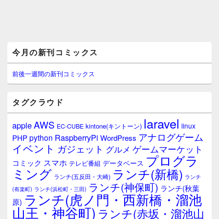
メ
今月の新刊コミックス
イ
ン
サ
前後一週間の新刊コミックス
イ
ド
バ
タグクラウド
ー
ウ
laravel
AWS
apple
ィ
linux
kintone(キントーン)
EC-CUBE
ジ
アナログゲーム
RaspberryPi
python
PHP
WordPress
ェ
イベント
ガジェット
ゲームマーケット
グルメ
ッ
プログラ
ト
スマホ
コミック
データベース
テレビ番組
エ
ミング
ランチ(新橋)
ランチ(五反田・大崎)
ランチ
リ
ランチ(神保町)
ア
ランチ(秋葉
(有楽町)
ランチ(浜松町・三田)
ランチ(虎ノ門・西新橋・溜池
原)
山王・神谷町)
ランチ(赤坂・溜池山