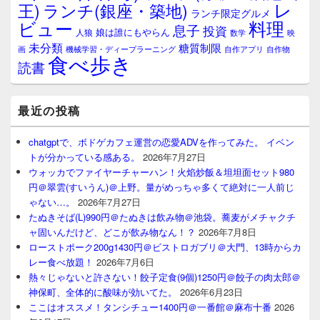
レ
王)
ランチ(銀座・築地)
ランチ限定グルメ
料理
ビュー
息子
投資
娘は誰にもやらん
人狼
数学
映
未分類
糖質制限
画
自作アプリ
自作物
機械学習・ディープラーニング
食べ歩き
読書
最近の投稿
chatgptで、ボドゲカフェ運営の恋愛ADVを作ってみた。 イベン
トが分かっている感ある。
2026年7月27日
ウォッカでファイヤーチャーハン！火焰炒飯＆坦坦面セット980
円＠翠雲(すいうん)＠上野。量がめっちゃ多くて絶対に一人前じ
ゃない…。
2026年7月27日
たぬきそば(L)990円＠たぬきは飲み物＠池袋。蕎麦がメチャクチ
ャ固いんだけど、どこが飲み物なん！？
2026年7月8日
ローストポーク200g1430円＠ビストロガブリ＠大門、13時からカ
レー食べ放題！
2026年7月6日
熱々じゃないと許さない！餃子定食(9個)1250円＠餃子の肉太郎＠
神保町、全体的に酸味が効いてた。
2026年6月23日
ここはオススメ！タンシチュー1400円＠一番館＠麻布十番
2026