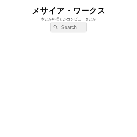
メサイア・ワークス
本とか料理とかコンピュータとか
検
検
索:
索