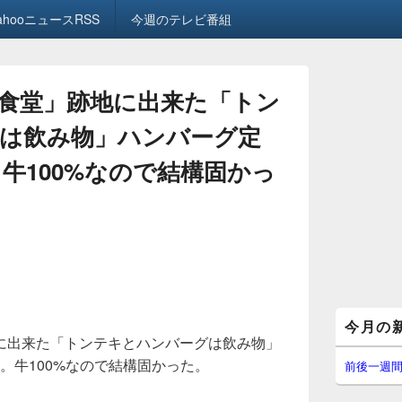
ahooニュースRSS
今週のテレビ番組
食堂」跡地に出来た「トン
は飲み物」ハンバーグ定
円。牛100%なので結構固かっ
メ
今月の
イ
に出来た「トンテキとハンバーグは飲み物」
ン
0円。牛100%なので結構固かった。
サ
前後一週
イ
ド