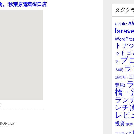
バ
物。 秋葉原電気街口店
ー
タグク
ウ
ィ
A
apple
ジ
larave
ェ
ッ
WordPre
ト
ト
ガジ
エ
ット
リ
コ
プ
ア
ス
ラ
大崎)
(浜松町・三
葉原)
橋・
ランチ
ンチ(
レビ
投資
数学
ラーニング