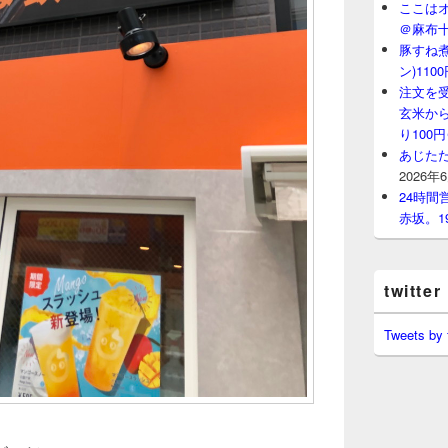
ここはオ
＠麻布
豚すね
ン)11
注文を
玄米から
り100
あじたた
2026年
24時
赤坂。1
twitter
Tweets by