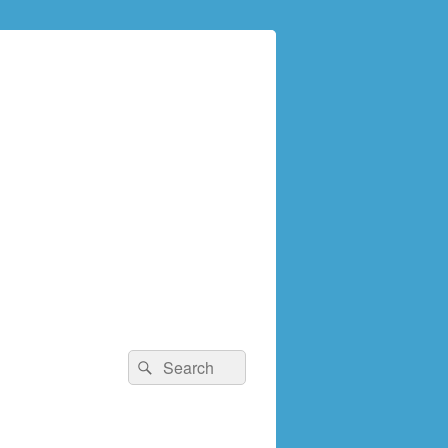
検
検
索:
索