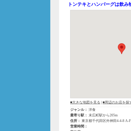
b
トンテキとハンバーグは飲み
o
o
k