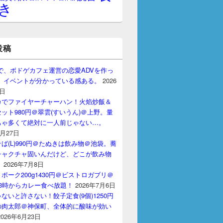
き
投稿
gptで、ボドゲカフェ運営の恋愛ADVを作っ
。 イベントが分かっている感ある。
2026
7日
カでファイヤーチャーハン！火焰炒飯＆
ット980円＠翠雲(すいうん)＠上野。量
ちゃ多くて絶対に一人前じゃない…。
7月27日
ば(L)990円＠たぬきは飲み物＠池袋。蕎
チャクチャ固いんだけど、どこが飲み物
？
2026年7月8日
ポーク200g1430円＠ビストロガブリ＠
3時からカレー食べ放題！
2026年7月6日
ないと許さない！餃子定食(9個)1250円
の肉太郎＠神保町、全体的に酸味が効い
2026年6月23日