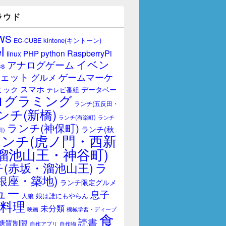
ラウド
WS
kintone(キントーン)
EC-CUBE
l
RaspberryPi
python
PHP
linux
イベン
アナログゲーム
ss
ェット
ゲームマーケ
グルメ
スマホ
ミック
データベー
テレビ番組
ログラミング
ランチ(五反田・
ンチ(新橋)
ランチ(有楽町)
ランチ
ランチ(神保町)
ランチ(秋
田)
ランチ(虎ノ門・西新
溜池山王・神谷町)
(赤坂・溜池山王)
ラ
銀座・築地)
ランチ限定グルメ
ュー
息子
娘は誰にもやらん
人狼
料理
未分類
映画
機械学習・ディープ
食
読書
糖質制限
自作アプリ
自作物