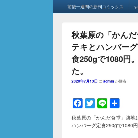
メ
前後一週間の新刊コミックス
y
イ
ン
メ
ニ
秋葉原の「かんだ
ュ
ー
テキとハンバーグ
食250gで1080
た。
2020年7月13日
に
admin
が投稿
F
T
Li
共
a
wi
n
有
秋葉原の「かんだ食堂」跡地
c
tt
e
ハンバーグ定食250gで108
e
er