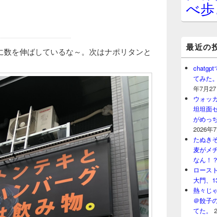
べ歩
最近の
に数を伸ばしているな～。次はナポリタンと
chat
てみた
年7月2
ウォッ
坦坦面セ
がめっ
2026年
たぬきそ
麦がメ
なん！
ロースト
大門、1
熱々じゃ
＠餃子
てた。