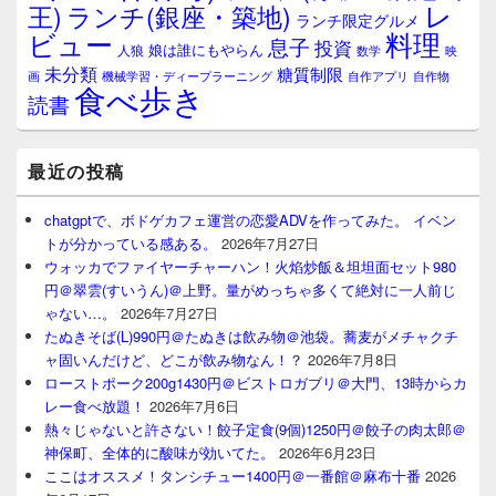
レ
王)
ランチ(銀座・築地)
ランチ限定グルメ
料理
ビュー
息子
投資
娘は誰にもやらん
人狼
数学
映
未分類
糖質制限
画
自作アプリ
自作物
機械学習・ディープラーニング
食べ歩き
読書
最近の投稿
chatgptで、ボドゲカフェ運営の恋愛ADVを作ってみた。 イベン
トが分かっている感ある。
2026年7月27日
ウォッカでファイヤーチャーハン！火焰炒飯＆坦坦面セット980
円＠翠雲(すいうん)＠上野。量がめっちゃ多くて絶対に一人前じ
ゃない…。
2026年7月27日
たぬきそば(L)990円＠たぬきは飲み物＠池袋。蕎麦がメチャクチ
ャ固いんだけど、どこが飲み物なん！？
2026年7月8日
ローストポーク200g1430円＠ビストロガブリ＠大門、13時からカ
レー食べ放題！
2026年7月6日
熱々じゃないと許さない！餃子定食(9個)1250円＠餃子の肉太郎＠
神保町、全体的に酸味が効いてた。
2026年6月23日
ここはオススメ！タンシチュー1400円＠一番館＠麻布十番
2026