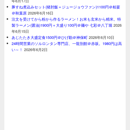
年6月17日
豚すね煮込みセット(猪肘飯＝ジュージョウファン)1100円＠柏宴
＠秋葉原
2026年6月16日
注文を受けてから粉から作るラーメン！お米も玄米から精米。特
製ラーメン(醤油)1900円＋大盛り100円＠麺や 七彩＠八丁堀
2026
年6月15日
あじたたき大盛定食1500円＠ひげ勘＠神保町
2026年6月10日
24時間営業のソルロンタン専門店、一龍別館＠赤坂。1980円は高
い～！
2026年6月2日