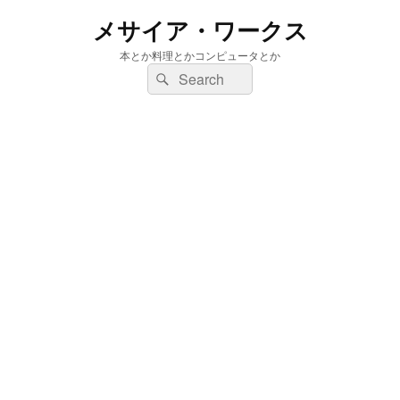
メサイア・ワークス
本とか料理とかコンピュータとか
検
検
索:
索