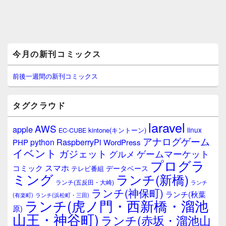
メ
今月の新刊コミックス
イ
ン
サ
前後一週間の新刊コミックス
イ
ド
バ
タグクラウド
ー
ウ
laravel
AWS
apple
ィ
linux
kintone(キントーン)
EC-CUBE
ジ
アナログゲーム
RaspberryPi
python
PHP
WordPress
ェ
イベント
ガジェット
ゲームマーケット
グルメ
ッ
プログラ
ト
スマホ
コミック
データベース
テレビ番組
エ
ミング
ランチ(新橋)
ランチ(五反田・大崎)
ランチ
リ
ランチ(神保町)
ア
ランチ(秋葉
(有楽町)
ランチ(浜松町・三田)
ランチ(虎ノ門・西新橋・溜池
原)
山王・神谷町)
ランチ(赤坂・溜池山