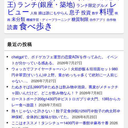
レ
王)
ランチ(銀座・築地)
ランチ限定グルメ
料理
ビュー
息子
投資
娘は誰にもやらん
人狼
数学
映
未分類
糖質制限
画
自作アプリ
自作物
機械学習・ディープラーニング
食べ歩き
読書
最近の投稿
chatgptで、ボドゲカフェ運営の恋愛ADVを作ってみた。 イベン
トが分かっている感ある。
2026年7月27日
ウォッカでファイヤーチャーハン！火焰炒飯＆坦坦面セット980
円＠翠雲(すいうん)＠上野。量がめっちゃ多くて絶対に一人前じ
ゃない…。
2026年7月27日
たぬきそば(L)990円＠たぬきは飲み物＠池袋。蕎麦がメチャクチ
ャ固いんだけど、どこが飲み物なん！？
2026年7月8日
ローストポーク200g1430円＠ビストロガブリ＠大門、13時からカ
レー食べ放題！
2026年7月6日
熱々じゃないと許さない！餃子定食(9個)1250円＠餃子の肉太郎＠
神保町、全体的に酸味が効いてた。
2026年6月23日
ここはオススメ！タンシチュー1400円＠一番館＠麻布十番
2026