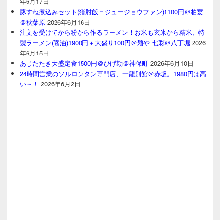
年6月17日
豚すね煮込みセット(猪肘飯＝ジュージョウファン)1100円＠柏宴
＠秋葉原
2026年6月16日
注文を受けてから粉から作るラーメン！お米も玄米から精米。特
製ラーメン(醤油)1900円＋大盛り100円＠麺や 七彩＠八丁堀
2026
年6月15日
あじたたき大盛定食1500円＠ひげ勘＠神保町
2026年6月10日
24時間営業のソルロンタン専門店、一龍別館＠赤坂。1980円は高
い～！
2026年6月2日