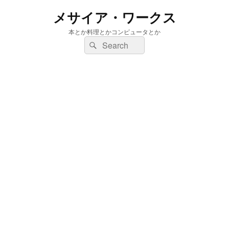
メサイア・ワークス
本とか料理とかコンピュータとか
検
検
索:
索