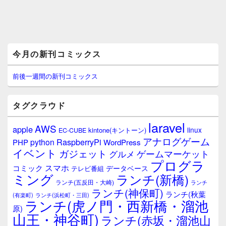
メ
今月の新刊コミックス
イ
ン
サ
前後一週間の新刊コミックス
イ
ド
バ
タグクラウド
ー
ウ
laravel
AWS
apple
ィ
linux
kintone(キントーン)
EC-CUBE
ジ
アナログゲーム
RaspberryPi
python
PHP
WordPress
ェ
イベント
ガジェット
ゲームマーケット
グルメ
ッ
プログラ
ト
スマホ
コミック
データベース
テレビ番組
エ
ミング
ランチ(新橋)
ランチ(五反田・大崎)
ランチ
リ
ランチ(神保町)
ア
ランチ(秋葉
(有楽町)
ランチ(浜松町・三田)
ランチ(虎ノ門・西新橋・溜池
原)
山王・神谷町)
ランチ(赤坂・溜池山