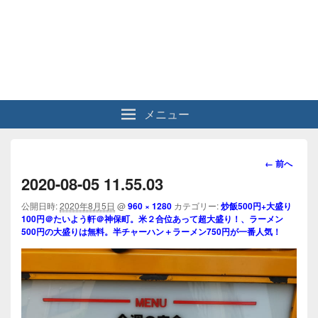
メニュー
画
← 前へ
像
2020-08-05 11.55.03
ナ
ビ
公開日時:
2020年8月5日
@
960 × 1280
カテゴリー:
炒飯500円+大盛り
100円＠たいよう軒＠神保町。米２合位あって超大盛り！、ラーメン
ゲ
500円の大盛りは無料。半チャーハン＋ラーメン750円が一番人気！
ー
シ
ョ
ン