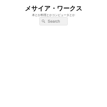
メサイア・ワークス
本とか料理とかコンピュータとか
検
検
索:
索