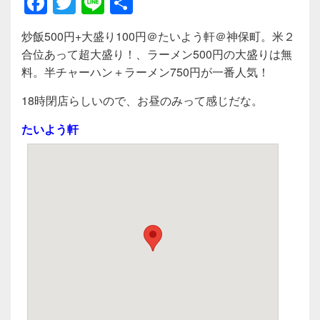
F
T
Li
共
a
wi
n
有
炒飯500円+大盛り100円＠たいよう軒＠神保町。米２
c
tt
e
合位あって超大盛り！、ラーメン500円の大盛りは無
e
er
料。半チャーハン＋ラーメン750円が一番人気！
b
18時閉店らしいので、お昼のみって感じだな。
o
たいよう軒
o
k