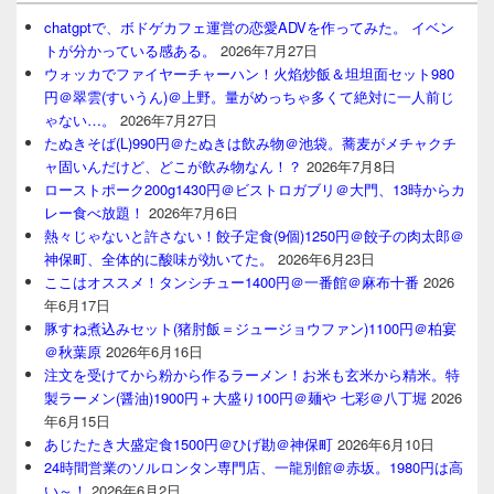
chatgptで、ボドゲカフェ運営の恋愛ADVを作ってみた。 イベン
トが分かっている感ある。
2026年7月27日
ウォッカでファイヤーチャーハン！火焰炒飯＆坦坦面セット980
円＠翠雲(すいうん)＠上野。量がめっちゃ多くて絶対に一人前じ
ゃない…。
2026年7月27日
たぬきそば(L)990円＠たぬきは飲み物＠池袋。蕎麦がメチャクチ
ャ固いんだけど、どこが飲み物なん！？
2026年7月8日
ローストポーク200g1430円＠ビストロガブリ＠大門、13時からカ
レー食べ放題！
2026年7月6日
熱々じゃないと許さない！餃子定食(9個)1250円＠餃子の肉太郎＠
神保町、全体的に酸味が効いてた。
2026年6月23日
ここはオススメ！タンシチュー1400円＠一番館＠麻布十番
2026
年6月17日
豚すね煮込みセット(猪肘飯＝ジュージョウファン)1100円＠柏宴
＠秋葉原
2026年6月16日
注文を受けてから粉から作るラーメン！お米も玄米から精米。特
製ラーメン(醤油)1900円＋大盛り100円＠麺や 七彩＠八丁堀
2026
年6月15日
あじたたき大盛定食1500円＠ひげ勘＠神保町
2026年6月10日
24時間営業のソルロンタン専門店、一龍別館＠赤坂。1980円は高
い～！
2026年6月2日