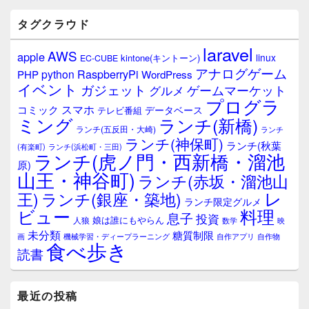
ド
バ
タグクラウド
ー
ウ
laravel
AWS
apple
ィ
linux
kintone(キントーン)
EC-CUBE
ジ
アナログゲーム
RaspberryPi
python
PHP
WordPress
ェ
イベント
ガジェット
ゲームマーケット
グルメ
ッ
プログラ
ト
スマホ
コミック
データベース
テレビ番組
エ
ミング
ランチ(新橋)
ランチ(五反田・大崎)
ランチ
リ
ランチ(神保町)
ア
ランチ(秋葉
(有楽町)
ランチ(浜松町・三田)
ランチ(虎ノ門・西新橋・溜池
原)
山王・神谷町)
ランチ(赤坂・溜池山
レ
王)
ランチ(銀座・築地)
ランチ限定グルメ
料理
ビュー
息子
投資
娘は誰にもやらん
人狼
数学
映
未分類
糖質制限
画
自作アプリ
自作物
機械学習・ディープラーニング
食べ歩き
読書
最近の投稿