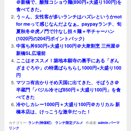
＠新橋で、酸辣コショウ麺(890円+大盛り100円)を
食べてきた。
う～ん、女性客が多いランチはハズレというかnot
for meって感じなんだよなぁ。paypayランチ、旬
夏秋冬＠虎ノ門で汁なし担々麺＋半チャーハン
(1020円の204円ポイントバック)
中落ち丼930円+大盛り100円＠大衆割烹 三州屋＠
新橋SL広場前
ここはオススメ！築地本願寺の裏手にある「ぎん
ざまぐろや」の特選ばらちらし1000円+大盛り100
円
マツコ有吉かりそめ天国に出てきた、そばうさ＠
半蔵門「バジル冷そば850円＋大盛り100円」を食
べてきた
冷やしカレー1000円＋大盛り100円＠カリカル 新
橋本店は、けっこうな激辛だった！
カテゴリー:
ランチ(神保町)
、
ランチ限定グルメ
作成者:
admin
パーマ
リンク