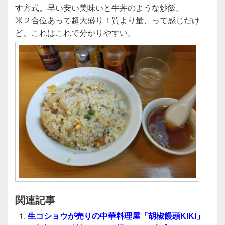
す方式。早い安い美味いと牛丼のような炒飯。
米２合位あって超大盛り！質より量、って感じだけ
ど、これはこれで分かりやすい。
関連記事
生コショウが売りの中華料理屋「胡椒饅頭KIKI」