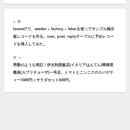
投
稿
前
←
前
ナ
laravel7で、seeder + factory + fakerを使ってサンプル掲示
の
ビ
板レコードを作る。user, post, replyテーブルに予めレコー
投
ゲ
ドを挿入してみた。
稿:
ー
シ
次
次
→
ョ
男塾のような表記！伊太利亜飯店(イタリアはんてん)華婦里
の
ン
蝶座(カプリチョーザ)一号店。トマトとニンニクのスパゲテ
投
ィー1089円＋サラダセット649円。
稿: