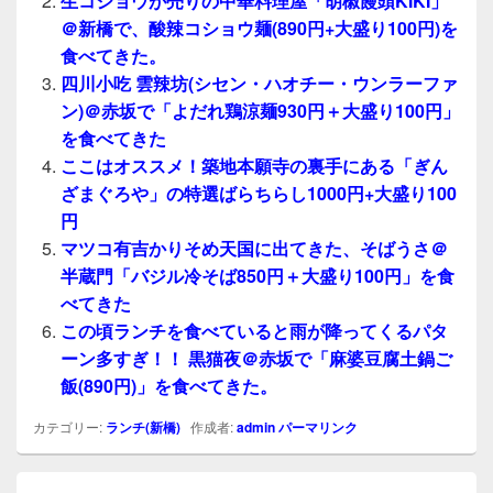
生コショウが売りの中華料理屋「胡椒饅頭KIKI」
＠新橋で、酸辣コショウ麺(890円+大盛り100円)を
食べてきた。
四川小吃 雲辣坊(シセン・ハオチー・ウンラーファ
ン)＠赤坂で「よだれ鶏涼麺930円＋大盛り100円」
を食べてきた
ここはオススメ！築地本願寺の裏手にある「ぎん
ざまぐろや」の特選ばらちらし1000円+大盛り100
円
マツコ有吉かりそめ天国に出てきた、そばうさ＠
半蔵門「バジル冷そば850円＋大盛り100円」を食
べてきた
この頃ランチを食べていると雨が降ってくるパタ
ーン多すぎ！！ 黒猫夜＠赤坂で「麻婆豆腐土鍋ご
飯(890円)」を食べてきた。
カテゴリー:
ランチ(新橋)
作成者:
admin
パーマリンク