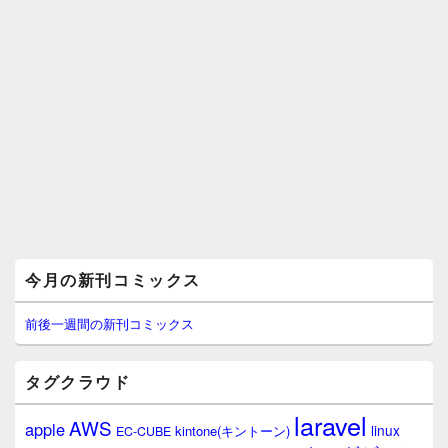
メ
今月の新刊コミックス
イ
ン
サ
前後一週間の新刊コミックス
イ
ド
バ
タグクラウド
ー
ウ
laravel
AWS
apple
ィ
linux
kintone(キントーン)
EC-CUBE
ジ