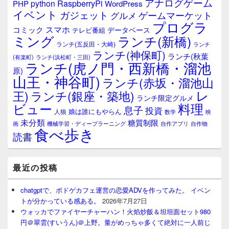
アナログゲーム
RaspberryPi
python
PHP
WordPress
ェ
イベント
ガジェット
ゲームマーケット
グルメ
ッ
プログラ
ト
スマホ
コミック
データベース
テレビ番組
エ
ミング
ランチ(新橋)
ランチ(五反田・大崎)
ランチ
リ
ランチ(神保町)
ア
ランチ(秋葉
(有楽町)
ランチ(浜松町・三田)
ランチ(虎ノ門・西新橋・溜池
原)
山王・神谷町)
ランチ(赤坂・溜池山
レ
王)
ランチ(銀座・築地)
ランチ限定グルメ
料理
ビュー
息子
投資
娘は誰にもやらん
人狼
数学
映
未分類
糖質制限
画
自作アプリ
自作物
機械学習・ディープラーニング
食べ歩き
読書
最近の投稿
chatgptで、ボドゲカフェ運営の恋愛ADVを作ってみた。 イベン
トが分かっている感ある。
2026年7月27日
ウォッカでファイヤーチャーハン！火焰炒飯＆坦坦面セット980
円＠翠雲(すいうん)＠上野。量がめっちゃ多くて絶対に一人前じ