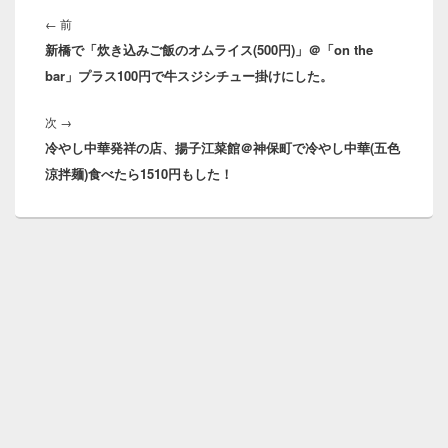
投
稿
前
←
前
ナ
新橋で「炊き込みご飯のオムライス(500円)」＠「on the
の
ビ
bar」プラス100円で牛スジシチュー掛けにした。
投
ゲ
稿:
ー
次
次
→
シ
冷やし中華発祥の店、揚子江菜館＠神保町で冷やし中華(五色
の
ョ
涼拌麺)食べたら1510円もした！
投
ン
稿: