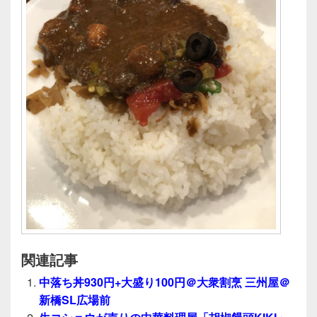
関連記事
中落ち丼930円+大盛り100円＠大衆割烹 三州屋＠
新橋SL広場前