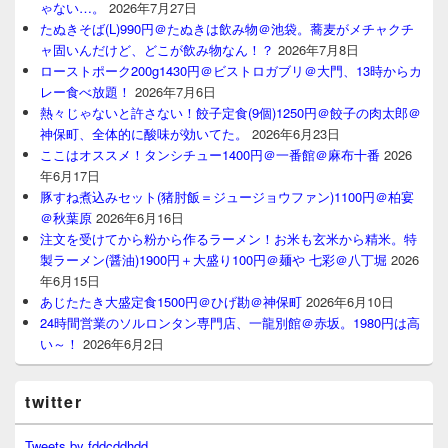
ゃない…。
2026年7月27日
たぬきそば(L)990円＠たぬきは飲み物＠池袋。蕎麦がメチャクチ
ャ固いんだけど、どこが飲み物なん！？
2026年7月8日
ローストポーク200g1430円＠ビストロガブリ＠大門、13時からカ
レー食べ放題！
2026年7月6日
熱々じゃないと許さない！餃子定食(9個)1250円＠餃子の肉太郎＠
神保町、全体的に酸味が効いてた。
2026年6月23日
ここはオススメ！タンシチュー1400円＠一番館＠麻布十番
2026
年6月17日
豚すね煮込みセット(猪肘飯＝ジュージョウファン)1100円＠柏宴
＠秋葉原
2026年6月16日
注文を受けてから粉から作るラーメン！お米も玄米から精米。特
製ラーメン(醤油)1900円＋大盛り100円＠麺や 七彩＠八丁堀
2026
年6月15日
あじたたき大盛定食1500円＠ひげ勘＠神保町
2026年6月10日
24時間営業のソルロンタン専門店、一龍別館＠赤坂。1980円は高
い～！
2026年6月2日
twitter
Tweets by fddcddhdd