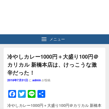
メニュー
冷やしカレー1000円＋大盛り100円＠
カリカル 新橋本店は、けっこうな激
辛だった！
2018年7月31日
に
admin
が投稿
F
T
Li
共
a
wi
n
有
冷やしカレー1000円＋大盛り100円＠カリカル 新橋本