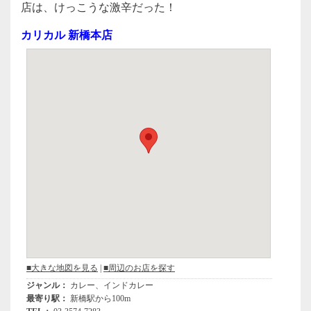
c
tt
e
店は、けっこうな激辛だった！
e
er
カリカル 新橋本店
b
o
o
k