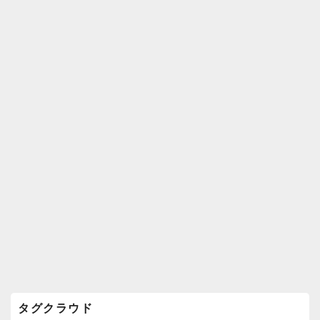
k
ウ
ィ
ジ
ェ
ッ
ト
エ
リ
ア
タグクラウド