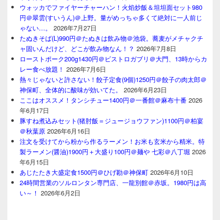
ウォッカでファイヤーチャーハン！火焰炒飯＆坦坦面セット980
円＠翠雲(すいうん)＠上野。量がめっちゃ多くて絶対に一人前じ
ゃない…。
2026年7月27日
たぬきそば(L)990円＠たぬきは飲み物＠池袋。蕎麦がメチャクチ
ャ固いんだけど、どこが飲み物なん！？
2026年7月8日
ローストポーク200g1430円＠ビストロガブリ＠大門、13時からカ
レー食べ放題！
2026年7月6日
熱々じゃないと許さない！餃子定食(9個)1250円＠餃子の肉太郎＠
神保町、全体的に酸味が効いてた。
2026年6月23日
ここはオススメ！タンシチュー1400円＠一番館＠麻布十番
2026
年6月17日
豚すね煮込みセット(猪肘飯＝ジュージョウファン)1100円＠柏宴
＠秋葉原
2026年6月16日
注文を受けてから粉から作るラーメン！お米も玄米から精米。特
製ラーメン(醤油)1900円＋大盛り100円＠麺や 七彩＠八丁堀
2026
年6月15日
あじたたき大盛定食1500円＠ひげ勘＠神保町
2026年6月10日
24時間営業のソルロンタン専門店、一龍別館＠赤坂。1980円は高
い～！
2026年6月2日