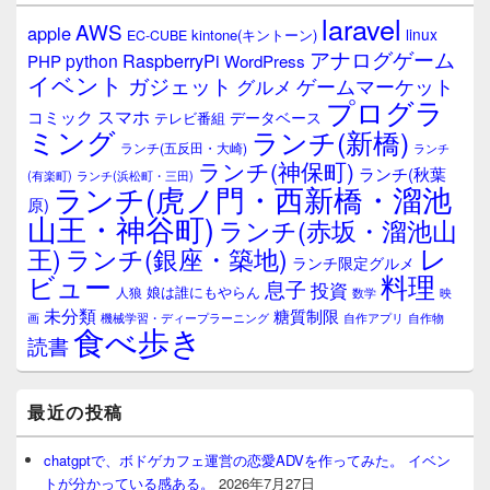
laravel
AWS
apple
linux
kintone(キントーン)
EC-CUBE
アナログゲーム
RaspberryPi
python
PHP
WordPress
イベント
ガジェット
ゲームマーケット
グルメ
プログラ
スマホ
コミック
データベース
テレビ番組
ミング
ランチ(新橋)
ランチ(五反田・大崎)
ランチ
ランチ(神保町)
ランチ(秋葉
(有楽町)
ランチ(浜松町・三田)
ランチ(虎ノ門・西新橋・溜池
原)
山王・神谷町)
ランチ(赤坂・溜池山
レ
王)
ランチ(銀座・築地)
ランチ限定グルメ
料理
ビュー
息子
投資
娘は誰にもやらん
人狼
数学
映
未分類
糖質制限
画
自作アプリ
自作物
機械学習・ディープラーニング
食べ歩き
読書
最近の投稿
chatgptで、ボドゲカフェ運営の恋愛ADVを作ってみた。 イベン
トが分かっている感ある。
2026年7月27日