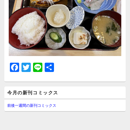
F
T
Li
共
a
wi
n
有
c
tt
e
メ
e
er
今月の新刊コミックス
イ
ン
b
サ
前後一週間の新刊コミックス
イ
o
ド
o
バ
ー