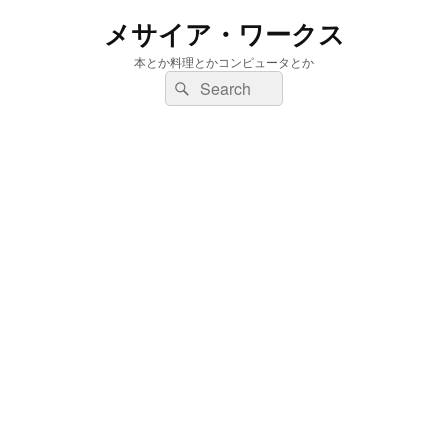
メサイア・ワークス
本とか料理とかコンピュータとか
検
検
索:
索