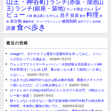
山王・神谷町)
ランチ(赤坂・溜池山
レ
王)
ランチ(銀座・築地)
ランチ限定グルメ
料理
ビュー
息子
投資
娘は誰にもやらん
人狼
数学
映
未分類
糖質制限
画
自作アプリ
自作物
機械学習・ディープラーニング
食べ歩き
読書
最近の投稿
chatgptで、ボドゲカフェ運営の恋愛ADVを作ってみた。 イベン
トが分かっている感ある。
2026年7月27日
ウォッカでファイヤーチャーハン！火焰炒飯＆坦坦面セット980
円＠翠雲(すいうん)＠上野。量がめっちゃ多くて絶対に一人前じ
ゃない…。
2026年7月27日
たぬきそば(L)990円＠たぬきは飲み物＠池袋。蕎麦がメチャクチ
ャ固いんだけど、どこが飲み物なん！？
2026年7月8日
ローストポーク200g1430円＠ビストロガブリ＠大門、13時からカ
レー食べ放題！
2026年7月6日
熱々じゃないと許さない！餃子定食(9個)1250円＠餃子の肉太郎＠
神保町、全体的に酸味が効いてた。
2026年6月23日
ここはオススメ！タンシチュー1400円＠一番館＠麻布十番
2026