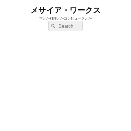
メサイア・ワークス
本とか料理とかコンピュータとか
検
検
索:
索