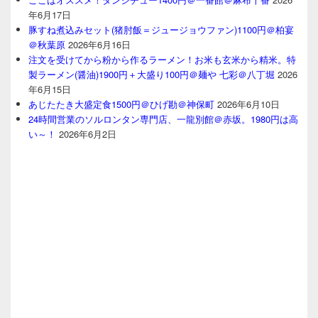
年6月17日
豚すね煮込みセット(猪肘飯＝ジュージョウファン)1100円＠柏宴
＠秋葉原
2026年6月16日
注文を受けてから粉から作るラーメン！お米も玄米から精米。特
製ラーメン(醤油)1900円＋大盛り100円＠麺や 七彩＠八丁堀
2026
年6月15日
あじたたき大盛定食1500円＠ひげ勘＠神保町
2026年6月10日
24時間営業のソルロンタン専門店、一龍別館＠赤坂。1980円は高
い～！
2026年6月2日