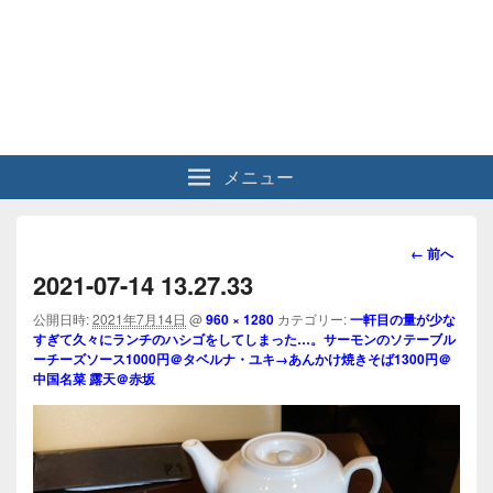
メニュー
画
← 前へ
像
2021-07-14 13.27.33
ナ
ビ
公開日時:
2021年7月14日
@
960 × 1280
カテゴリー:
一軒目の量が少な
すぎて久々にランチのハシゴをしてしまった…。サーモンのソテーブル
ゲ
ーチーズソース1000円＠タベルナ・ユキ→あんかけ焼きそば1300円＠
ー
中国名菜 露天＠赤坂
シ
ョ
ン