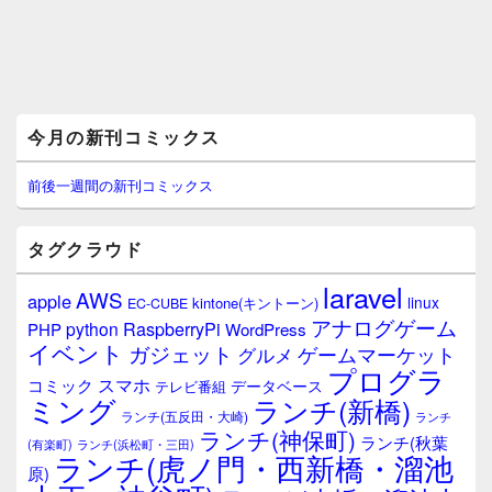
メ
今月の新刊コミックス
イ
ン
サ
前後一週間の新刊コミックス
イ
ド
バ
タグクラウド
ー
ウ
laravel
AWS
apple
ィ
linux
kintone(キントーン)
EC-CUBE
ジ
アナログゲーム
RaspberryPi
python
PHP
WordPress
ェ
イベント
ガジェット
ゲームマーケット
グルメ
ッ
プログラ
ト
スマホ
コミック
データベース
テレビ番組
エ
ミング
ランチ(新橋)
ランチ(五反田・大崎)
ランチ
リ
ランチ(神保町)
ア
ランチ(秋葉
(有楽町)
ランチ(浜松町・三田)
ランチ(虎ノ門・西新橋・溜池
原)