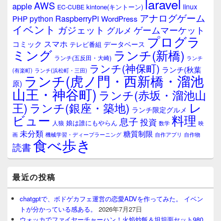
laravel
AWS
apple
linux
kintone(キントーン)
EC-CUBE
アナログゲーム
RaspberryPi
python
PHP
WordPress
イベント
ガジェット
ゲームマーケット
グルメ
プログラ
スマホ
コミック
データベース
テレビ番組
ミング
ランチ(新橋)
ランチ(五反田・大崎)
ランチ
ランチ(神保町)
ランチ(秋葉
(有楽町)
ランチ(浜松町・三田)
ランチ(虎ノ門・西新橋・溜池
原)
山王・神谷町)
ランチ(赤坂・溜池山
レ
王)
ランチ(銀座・築地)
ランチ限定グルメ
料理
ビュー
息子
投資
娘は誰にもやらん
人狼
数学
映
未分類
糖質制限
画
自作アプリ
自作物
機械学習・ディープラーニング
食べ歩き
読書
最近の投稿
chatgptで、ボドゲカフェ運営の恋愛ADVを作ってみた。 イベン
トが分かっている感ある。
2026年7月27日
ウォッカでファイヤーチャーハン！火焰炒飯＆坦坦面セット980