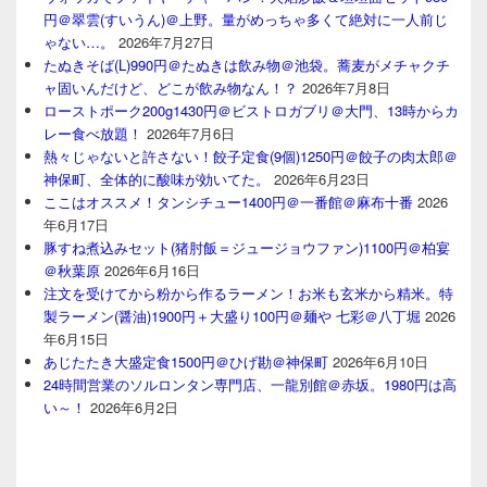
円＠翠雲(すいうん)＠上野。量がめっちゃ多くて絶対に一人前じ
ゃない…。
2026年7月27日
たぬきそば(L)990円＠たぬきは飲み物＠池袋。蕎麦がメチャクチ
ャ固いんだけど、どこが飲み物なん！？
2026年7月8日
ローストポーク200g1430円＠ビストロガブリ＠大門、13時からカ
レー食べ放題！
2026年7月6日
熱々じゃないと許さない！餃子定食(9個)1250円＠餃子の肉太郎＠
神保町、全体的に酸味が効いてた。
2026年6月23日
ここはオススメ！タンシチュー1400円＠一番館＠麻布十番
2026
年6月17日
豚すね煮込みセット(猪肘飯＝ジュージョウファン)1100円＠柏宴
＠秋葉原
2026年6月16日
注文を受けてから粉から作るラーメン！お米も玄米から精米。特
製ラーメン(醤油)1900円＋大盛り100円＠麺や 七彩＠八丁堀
2026
年6月15日
あじたたき大盛定食1500円＠ひげ勘＠神保町
2026年6月10日
24時間営業のソルロンタン専門店、一龍別館＠赤坂。1980円は高
い～！
2026年6月2日