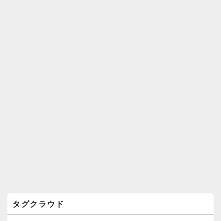
ィ
ジ
ェ
ッ
ト
エ
リ
ア
タグクラウド