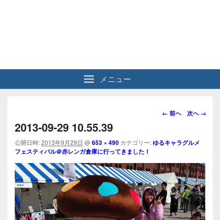
メニュー
画
← 前へ
次へ →
像
2013-09-29 10.55.39
ナ
ビ
公開日時:
2013年9月29日
@
653 × 490
カテゴリー:
ゆるキャラグルメ
フェスティバル＠赤レンガ倉庫に行ってきました！
ゲ
ー
シ
ョ
ン