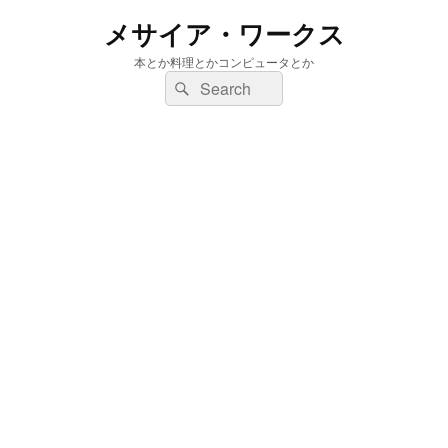
メサイア・ワークス
本とか料理とかコンピュータとか
検
検
索:
索