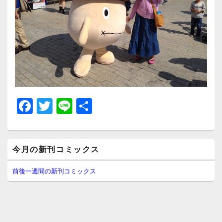
F
T
Li
共
a
wi
n
有
c
tt
e
メ
e
er
今月の新刊コミックス
イ
ン
b
サ
前後一週間の新刊コミックス
イ
o
ド
o
バ
ー
k
ウ