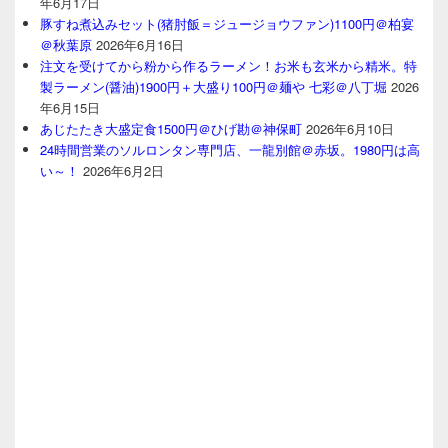
年6月17日
豚すね煮込みセット(猪肘飯＝ジュージョウファン)1100円＠柏宴
＠秋葉原
2026年6月16日
注文を受けてから粉から作るラーメン！お米も玄米から精米。特
製ラーメン(醤油)1900円＋大盛り100円＠麺や 七彩＠八丁堀
2026
年6月15日
あじたたき大盛定食1500円＠ひげ勘＠神保町
2026年6月10日
24時間営業のソルロンタン専門店、一龍別館＠赤坂。1980円は高
い～！
2026年6月2日