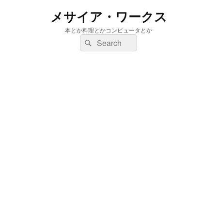
メサイア・ワークス
本とか料理とかコンピュータとか
検
検
索:
索