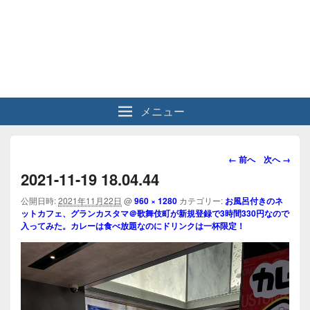
メニュー
画
← 前へ
次へ →
像
2021-11-19 18.04.44
ナ
ビ
公開日時:
2021年11月22日
@
960 × 1280
カテゴリー:
お風呂付きのネ
ットカフェ、グランカスタマ＠歌舞伎町が新規登録で3時間330円なので
ゲ
入ってみた。カレーは食べ放題なのにドリンクは一杯限定！
ー
シ
ョ
ン