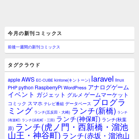
メ
今月の新刊コミックス
イ
ン
サ
前後一週間の新刊コミックス
イ
ド
バ
タグクラウド
ー
ウ
laravel
AWS
apple
ィ
linux
kintone(キントーン)
EC-CUBE
ジ
アナログゲーム
RaspberryPi
python
PHP
WordPress
ェ
イベント
ガジェット
ゲームマーケット
グルメ
ッ
プログラ
ト
スマホ
コミック
データベース
テレビ番組
エ
ミング
ランチ(新橋)
ランチ(五反田・大崎)
ランチ
リ
ランチ(神保町)
ア
ランチ(秋葉
(有楽町)
ランチ(浜松町・三田)
ランチ(虎ノ門・西新橋・溜池
原)
山王・神谷町)
ランチ(赤坂・溜池山