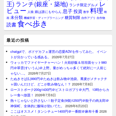
レ
王)
ランチ(銀座・築地)
ランチ限定グルメ
料理
ビュー
息子
投資
娘は誰にもやらん
人狼
数学
映
未分類
糖質制限
画
自作アプリ
自作物
機械学習・ディープラーニング
食べ歩き
読書
最近の投稿
chatgptで、ボドゲカフェ運営の恋愛ADVを作ってみた。 イベン
トが分かっている感ある。
2026年7月27日
ウォッカでファイヤーチャーハン！火焰炒飯＆坦坦面セット980
円＠翠雲(すいうん)＠上野。量がめっちゃ多くて絶対に一人前じ
ゃない…。
2026年7月27日
たぬきそば(L)990円＠たぬきは飲み物＠池袋。蕎麦がメチャクチ
ャ固いんだけど、どこが飲み物なん！？
2026年7月8日
ローストポーク200g1430円＠ビストロガブリ＠大門、13時からカ
レー食べ放題！
2026年7月6日
熱々じゃないと許さない！餃子定食(9個)1250円＠餃子の肉太郎＠
神保町、全体的に酸味が効いてた。
2026年6月23日
ここはオススメ！タンシチュー1400円＠一番館＠麻布十番
2026