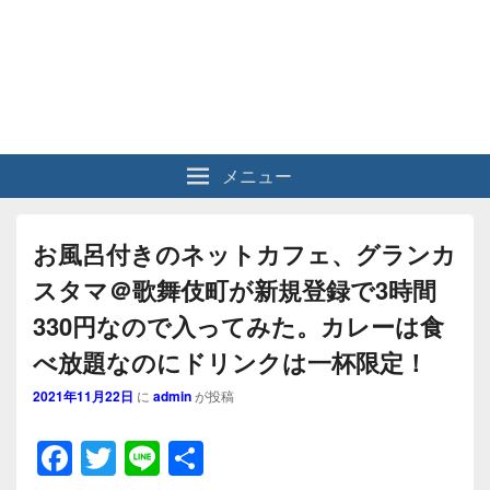
メニュー
お風呂付きのネットカフェ、グランカ
スタマ＠歌舞伎町が新規登録で3時間
330円なので入ってみた。カレーは食
べ放題なのにドリンクは一杯限定！
2021年11月22日
に
admin
が投稿
F
T
Li
共