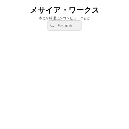
メサイア・ワークス
本とか料理とかコンピュータとか
検
検
索:
索