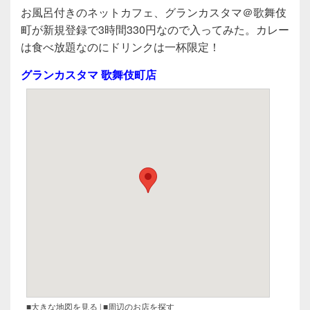
a
wi
n
有
お風呂付きのネットカフェ、グランカスタマ＠歌舞伎
c
tt
e
町が新規登録で3時間330円なので入ってみた。カレー
e
er
は食べ放題なのにドリンクは一杯限定！
b
グランカスタマ 歌舞伎町店
o
o
k