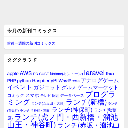
メ
今月の新刊コミックス
イ
ン
サ
前後一週間の新刊コミックス
イ
ド
バ
タグクラウド
ー
ウ
laravel
AWS
apple
ィ
linux
kintone(キントーン)
EC-CUBE
ジ
アナログゲーム
RaspberryPi
python
PHP
WordPress
ェ
イベント
ガジェット
ゲームマーケット
グルメ
ッ
プログラ
ト
スマホ
コミック
データベース
テレビ番組
エ
ミング
ランチ(新橋)
ランチ(五反田・大崎)
ランチ
リ
ランチ(神保町)
ア
ランチ(秋葉
(有楽町)
ランチ(浜松町・三田)
ランチ(虎ノ門・西新橋・溜池
原)
山王・神谷町)
ランチ(赤坂・溜池山