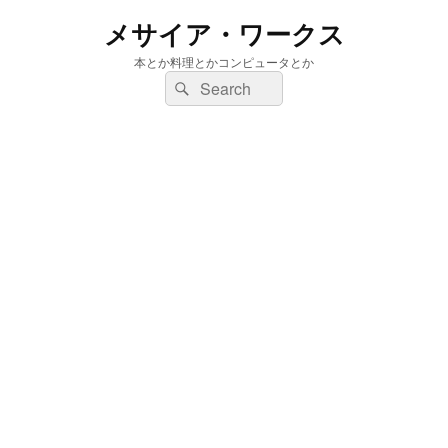
メサイア・ワークス
本とか料理とかコンピュータとか
検
検
索:
索