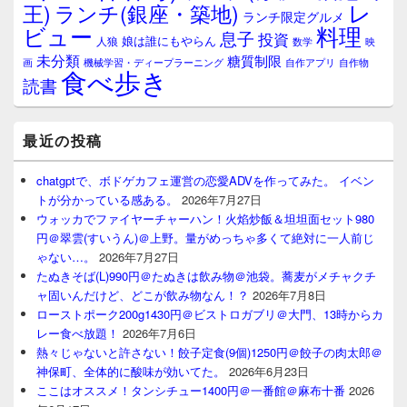
レ
王)
ランチ(銀座・築地)
ランチ限定グルメ
料理
ビュー
息子
投資
娘は誰にもやらん
人狼
数学
映
未分類
糖質制限
画
自作アプリ
自作物
機械学習・ディープラーニング
食べ歩き
読書
最近の投稿
chatgptで、ボドゲカフェ運営の恋愛ADVを作ってみた。 イベン
トが分かっている感ある。
2026年7月27日
ウォッカでファイヤーチャーハン！火焰炒飯＆坦坦面セット980
円＠翠雲(すいうん)＠上野。量がめっちゃ多くて絶対に一人前じ
ゃない…。
2026年7月27日
たぬきそば(L)990円＠たぬきは飲み物＠池袋。蕎麦がメチャクチ
ャ固いんだけど、どこが飲み物なん！？
2026年7月8日
ローストポーク200g1430円＠ビストロガブリ＠大門、13時からカ
レー食べ放題！
2026年7月6日
熱々じゃないと許さない！餃子定食(9個)1250円＠餃子の肉太郎＠
神保町、全体的に酸味が効いてた。
2026年6月23日
ここはオススメ！タンシチュー1400円＠一番館＠麻布十番
2026