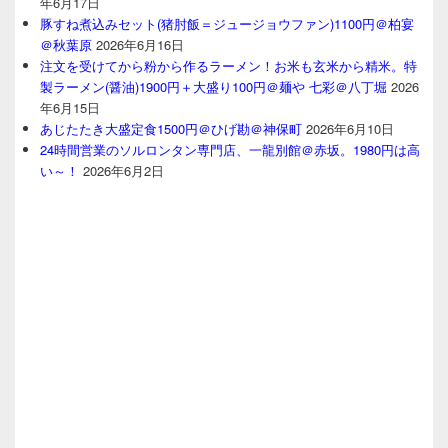
年6月17日
豚すね煮込みセット(猪肘飯＝ジュージョウファン)1100円＠柏宴
＠秋葉原
2026年6月16日
注文を受けてから粉から作るラーメン！お米も玄米から精米。特
製ラーメン(醤油)1900円＋大盛り100円＠麺や 七彩＠八丁堀
2026
年6月15日
あじたたき大盛定食1500円＠ひげ勘＠神保町
2026年6月10日
24時間営業のソルロンタン専門店、一龍別館＠赤坂。1980円は高
い～！
2026年6月2日