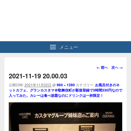
メニュー
画
← 前へ
次へ →
像
2021-11-19 20.00.03
ナ
ビ
公開日時:
2021年11月22日
@
960 × 1280
カテゴリー:
お風呂付きのネ
ットカフェ、グランカスタマ＠歌舞伎町が新規登録で3時間330円なので
ゲ
入ってみた。カレーは食べ放題なのにドリンクは一杯限定！
ー
シ
ョ
ン