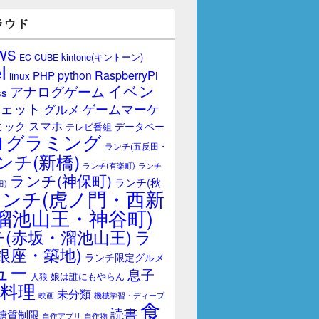
ラウド
WS
kintone(キントーン)
EC-CUBE
l
RaspberryPi
python
PHP
linux
イベン
アナログゲーム
ss
ェット
ゲームマーケ
グルメ
スマホ
ミック
データベー
テレビ番組
ログラミング
ランチ(五反田・
ンチ(新橋)
ランチ(有楽町)
ランチ
ランチ(神保町)
ランチ(秋
田)
ランチ(虎ノ門・西新
溜池山王・神谷町)
(赤坂・溜池山王)
ラ
銀座・築地)
ランチ限定グルメ
ュー
息子
娘は誰にもやらん
人狼
料理
未分類
映画
機械学習・ディープ
食
読書
糖質制限
自作アプリ
自作物