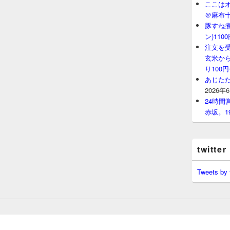
ここはオ
＠麻布
豚すね
ン)11
注文を
玄米から
り100
あじたた
2026年
24時
赤坂。1
twitter
Tweets by