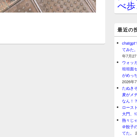
べ歩
最近の
chat
てみた
年7月2
ウォッ
坦坦面セ
がめっ
2026年
たぬきそ
麦がメ
なん！
ロースト
大門、1
熱々じゃ
＠餃子
てた。