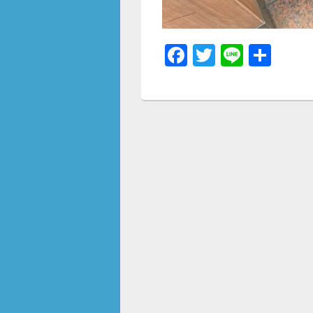
F
T
Li
共
a
wi
n
有
c
tt
e
e
er
b
o
o
k