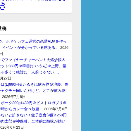
き
投稿
gptで、ボドゲカフェ運営の恋愛ADVを作っ
。 イベントが分かっている感ある。
2026
7日
カでファイヤーチャーハン！火焰炒飯＆
ット980円＠翠雲(すいうん)＠上野。量
ちゃ多くて絶対に一人前じゃない…。
7月27日
ば(L)990円＠たぬきは飲み物＠池袋。蕎
チャクチャ固いんだけど、どこが飲み物
？
2026年7月8日
ポーク200g1430円＠ビストロガブリ＠
3時からカレー食べ放題！
2026年7月6日
ないと許さない！餃子定食(9個)1250円
の肉太郎＠神保町、全体的に酸味が効い
2026年6月23日