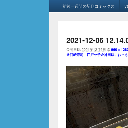
メ
前後一週間の新刊コミックス
y
イ
ン
メ
ニ
ュ
2021-12-06 12.14.
ー
公開日時:
2021年12月6日
@
960 × 128
＠回転寿司 江戸ッ子＠神田駅。おっさ