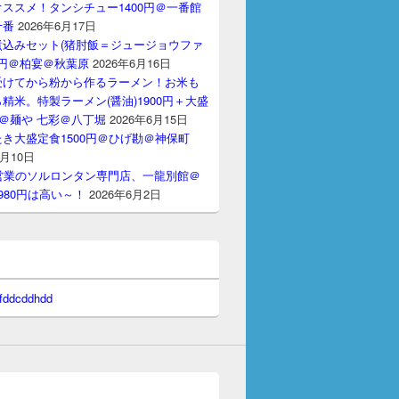
ススメ！タンシチュー1400円＠一番館
十番
2026年6月17日
煮込みセット(猪肘飯＝ジュージョウファ
00円＠柏宴＠秋葉原
2026年6月16日
受けてから粉から作るラーメン！お米も
精米。特製ラーメン(醤油)1900円＋大盛
円＠麺や 七彩＠八丁堀
2026年6月15日
き大盛定食1500円＠ひげ勘＠神保町
6月10日
間営業のソルロンタン専門店、一龍別館＠
980円は高い～！
2026年6月2日
 fddcddhdd