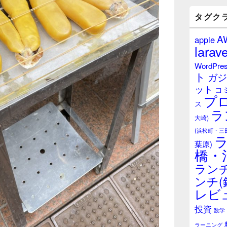
バ
ー
タグク
ウ
ィ
A
apple
ジ
larave
ェ
ッ
WordPre
ト
ト
ガジ
エ
ット
リ
コ
プ
ア
ス
ラ
大崎)
(浜松町・三
葉原)
橋・
ランチ
ンチ(
レビ
投資
数学
ラーニング