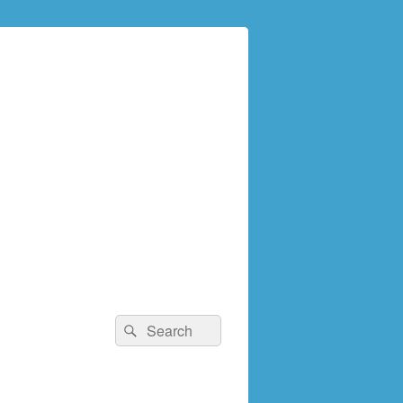
検
検
索:
索