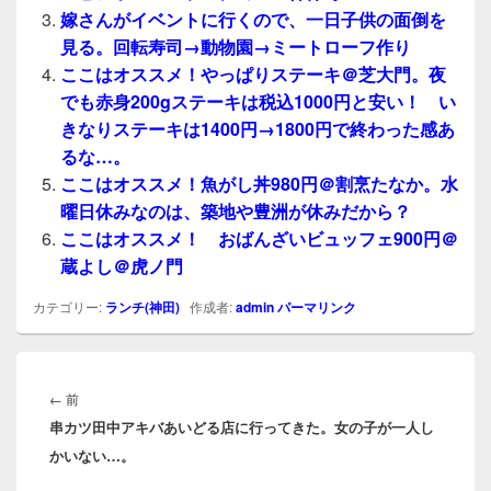
嫁さんがイベントに行くので、一日子供の面倒を
見る。回転寿司→動物園→ミートローフ作り
ここはオススメ！やっぱりステーキ＠芝大門。夜
でも赤身200gステーキは税込1000円と安い！ い
きなりステーキは1400円→1800円で終わった感あ
るな…。
ここはオススメ！魚がし丼980円＠割烹たなか。水
曜日休みなのは、築地や豊洲が休みだから？
ここはオススメ！ おばんざいビュッフェ900円＠
蔵よし＠虎ノ門
カテゴリー:
ランチ(神田)
作成者:
admin
パーマリンク
投
稿
前
←
前
ナ
串カツ田中アキバあいどる店に行ってきた。女の子が一人し
の
ビ
かいない…。
投
ゲ
稿: