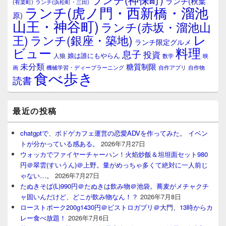
ランチ(秋葉
(有楽町)
ランチ(浜松町・三田)
ランチ(虎ノ門・西新橋・溜池
原)
山王・神谷町)
ランチ(赤坂・溜池山
レ
王)
ランチ(銀座・築地)
ランチ限定グルメ
料理
ビュー
息子
投資
娘は誰にもやらん
人狼
数学
映
未分類
糖質制限
画
自作アプリ
自作物
機械学習・ディープラーニング
食べ歩き
読書
最近の投稿
chatgptで、ボドゲカフェ運営の恋愛ADVを作ってみた。 イベン
トが分かっている感ある。
2026年7月27日
ウォッカでファイヤーチャーハン！火焰炒飯＆坦坦面セット980
円＠翠雲(すいうん)＠上野。量がめっちゃ多くて絶対に一人前じ
ゃない…。
2026年7月27日
たぬきそば(L)990円＠たぬきは飲み物＠池袋。蕎麦がメチャクチ
ャ固いんだけど、どこが飲み物なん！？
2026年7月8日
ローストポーク200g1430円＠ビストロガブリ＠大門、13時からカ
レー食べ放題！
2026年7月6日