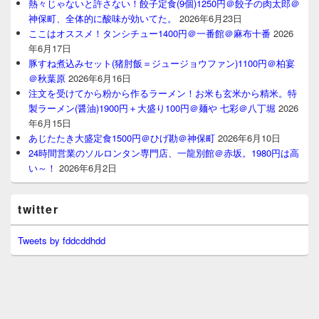
熱々じゃないと許さない！餃子定食(9個)1250円＠餃子の肉太郎＠
神保町、全体的に酸味が効いてた。
2026年6月23日
ここはオススメ！タンシチュー1400円＠一番館＠麻布十番
2026
年6月17日
豚すね煮込みセット(猪肘飯＝ジュージョウファン)1100円＠柏宴
＠秋葉原
2026年6月16日
注文を受けてから粉から作るラーメン！お米も玄米から精米。特
製ラーメン(醤油)1900円＋大盛り100円＠麺や 七彩＠八丁堀
2026
年6月15日
あじたたき大盛定食1500円＠ひげ勘＠神保町
2026年6月10日
24時間営業のソルロンタン専門店、一龍別館＠赤坂。1980円は高
い～！
2026年6月2日
twitter
Tweets by fddcddhdd