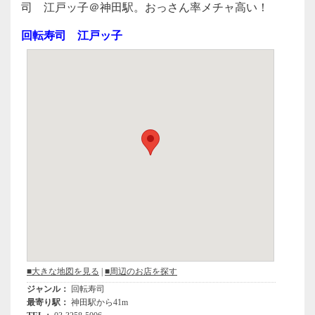
c
tt
e
司 江戸ッ子＠神田駅。おっさん率メチャ高い！
e
er
回転寿司 江戸ッ子
b
o
o
k