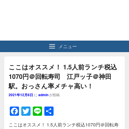
メニュー
ここはオススメ！ 1.5人前ランチ税込
1070円＠回転寿司 江戸ッ子＠神田
駅。おっさん率メチャ高い！
2021年12月6日
に
admin
が投稿
F
T
Li
共
a
wi
n
有
ここはオススメ！ 1.5人前ランチ税込1070円＠回転寿