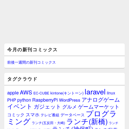
メ
今月の新刊コミックス
イ
ン
サ
前後一週間の新刊コミックス
イ
ド
バ
タグクラウド
ー
ウ
laravel
AWS
apple
ィ
linux
kintone(キントーン)
EC-CUBE
ジ
アナログゲーム
RaspberryPi
python
PHP
WordPress
ェ
イベント
ガジェット
ゲームマーケット
グルメ
ッ
プログラ
ト
スマホ
コミック
データベース
テレビ番組
エ
ミング
ランチ(新橋)
ランチ(五反田・大崎)
ランチ
リ
ランチ(神保町)
ア