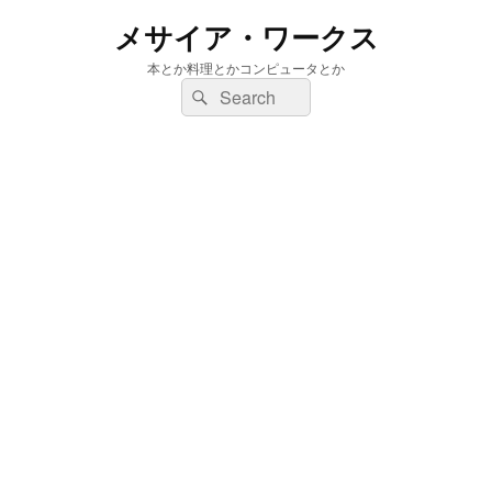
メサイア・ワークス
本とか料理とかコンピュータとか
検
検
索:
索