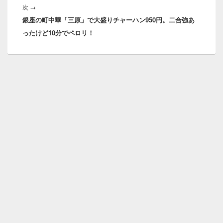
ー
次
次
→
シ
銀座の町中華「三原」で大盛りチャーハン950円。二合強あ
の
ョ
ったけど10分でペロリ！
投
ン
稿: