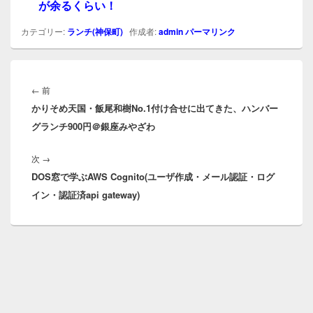
が余るくらい！
カテゴリー:
ランチ(神保町)
作成者:
admin
パーマリンク
投
稿
前
←
前
ナ
かりそめ天国・飯尾和樹No.1付け合せに出てきた、ハンバー
の
ビ
グランチ900円＠銀座みやざわ
投
ゲ
稿:
ー
次
次
→
シ
DOS窓で学ぶAWS Cognito(ユーザ作成・メール認証・ログ
の
ョ
イン・認証済api gateway)
投
ン
稿: