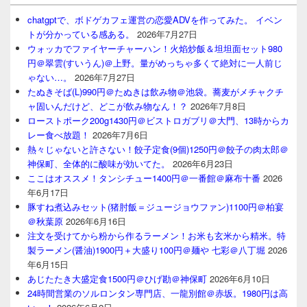
chatgptで、ボドゲカフェ運営の恋愛ADVを作ってみた。 イベン
トが分かっている感ある。
2026年7月27日
ウォッカでファイヤーチャーハン！火焰炒飯＆坦坦面セット980
円＠翠雲(すいうん)＠上野。量がめっちゃ多くて絶対に一人前じ
ゃない…。
2026年7月27日
たぬきそば(L)990円＠たぬきは飲み物＠池袋。蕎麦がメチャクチ
ャ固いんだけど、どこが飲み物なん！？
2026年7月8日
ローストポーク200g1430円＠ビストロガブリ＠大門、13時からカ
レー食べ放題！
2026年7月6日
熱々じゃないと許さない！餃子定食(9個)1250円＠餃子の肉太郎＠
神保町、全体的に酸味が効いてた。
2026年6月23日
ここはオススメ！タンシチュー1400円＠一番館＠麻布十番
2026
年6月17日
豚すね煮込みセット(猪肘飯＝ジュージョウファン)1100円＠柏宴
＠秋葉原
2026年6月16日
注文を受けてから粉から作るラーメン！お米も玄米から精米。特
製ラーメン(醤油)1900円＋大盛り100円＠麺や 七彩＠八丁堀
2026
年6月15日
あじたたき大盛定食1500円＠ひげ勘＠神保町
2026年6月10日
24時間営業のソルロンタン専門店、一龍別館＠赤坂。1980円は高