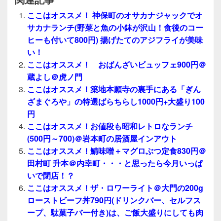
ここはオススメ！ 神保町のオサカナジャックでオ
サカナランチ(野菜と魚の小鉢が沢山！食後のコー
ヒーも付いて800円) 揚げたてのアジフライが美味
い！
ここはオススメ！ おばんざいビュッフェ900円＠
蔵よし＠虎ノ門
ここはオススメ！築地本願寺の裏手にある「ぎん
ざまぐろや」の特選ばらちらし1000円+大盛り100
円
ここはオススメ！お値段も昭和レトロなランチ
(500円～700)＠岩本町の居酒屋インアウト
ここはオススメ！鯖味噌＋マグロぶつ定食830円＠
田村町 升本＠内幸町・・・と思ったら今月いっぱ
いで閉店！？
ここはオススメ！ザ・ロワーライト＠大門の200g
ローストビーフ丼790円(ドリンクバー、セルフス
ープ、駄菓子バー付き)は、ご飯大盛りにしても肉