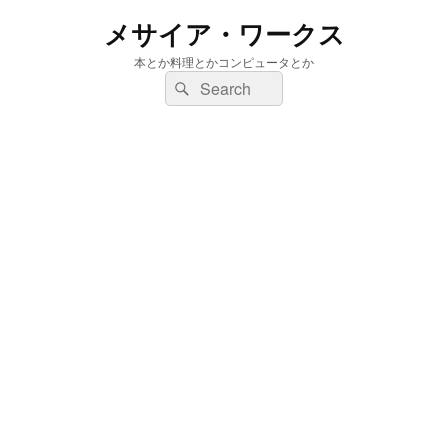
メサイア・ワークス
本とか料理とかコンピュータとか
検
検
索:
索