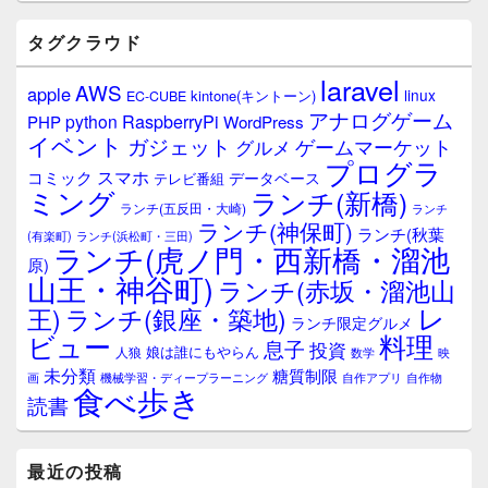
ド
バ
タグクラウド
ー
ウ
laravel
AWS
apple
ィ
linux
kintone(キントーン)
EC-CUBE
ジ
アナログゲーム
RaspberryPi
python
PHP
WordPress
ェ
イベント
ガジェット
ゲームマーケット
グルメ
ッ
プログラ
ト
スマホ
コミック
データベース
テレビ番組
エ
ミング
ランチ(新橋)
ランチ(五反田・大崎)
ランチ
リ
ランチ(神保町)
ア
ランチ(秋葉
(有楽町)
ランチ(浜松町・三田)
ランチ(虎ノ門・西新橋・溜池
原)
山王・神谷町)
ランチ(赤坂・溜池山
レ
王)
ランチ(銀座・築地)
ランチ限定グルメ
料理
ビュー
息子
投資
娘は誰にもやらん
人狼
数学
映
未分類
糖質制限
画
自作アプリ
自作物
機械学習・ディープラーニング
食べ歩き
読書
最近の投稿