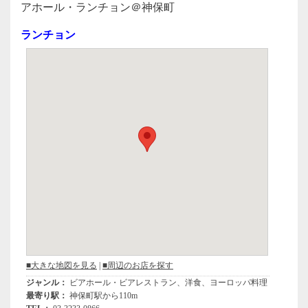
c
tt
e
アホール・ランチョン＠神保町
e
er
ランチョン
b
o
o
k