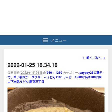
メニュー
画
← 前へ
次へ →
像
2022-01-25 18.34.18
ナ
ビ
公開日時:
2022年1月26日
@
960 × 1280
カテゴリー:
paypay25%還元
で、白い明太チーズクリームうどん1100円＋ビール500円が1200円＠
ゲ
山下本気うどん 新宿三丁目
ー
シ
ョ
ン