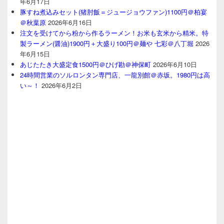
年6月17日
豚すね煮込みセット(猪肘飯＝ジュージョウファン)1100円＠柏宴
＠秋葉原
2026年6月16日
注文を受けてから粉から作るラーメン！お米も玄米から精米。特
製ラーメン(醤油)1900円＋大盛り100円＠麺や 七彩＠八丁堀
2026
年6月15日
あじたたき大盛定食1500円＠ひげ勘＠神保町
2026年6月10日
24時間営業のソルロンタン専門店、一龍別館＠赤坂。1980円は高
い～！
2026年6月2日