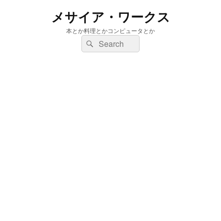
メサイア・ワークス
本とか料理とかコンピュータとか
検
検
索:
索