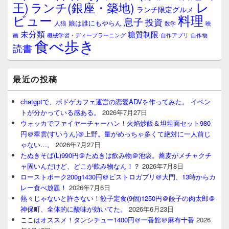
レ
王)
ランチ(銀座・築地)
ランチ限定グルメ
料理
ビュー
息子
投資
娘は誰にもやらん
人狼
数学
映
未分類
糖質制限
画
自作アプリ
自作物
機械学習・ディープラーニング
食べ歩き
読書
最近の投稿
chatgptで、ボドゲカフェ運営の恋愛ADVを作ってみた。 イベン
トが分かっている感ある。
2026年7月27日
ウォッカでファイヤーチャーハン！火焰炒飯＆坦坦面セット980
円＠翠雲(すいうん)＠上野。量がめっちゃ多くて絶対に一人前じ
ゃない…。
2026年7月27日
たぬきそば(L)990円＠たぬきは飲み物＠池袋。蕎麦がメチャクチ
ャ固いんだけど、どこが飲み物なん！？
2026年7月8日
ローストポーク200g1430円＠ビストロガブリ＠大門、13時からカ
レー食べ放題！
2026年7月6日
熱々じゃないと許さない！餃子定食(9個)1250円＠餃子の肉太郎＠
神保町、全体的に酸味が効いてた。
2026年6月23日
ここはオススメ！タンシチュー1400円＠一番館＠麻布十番
2026