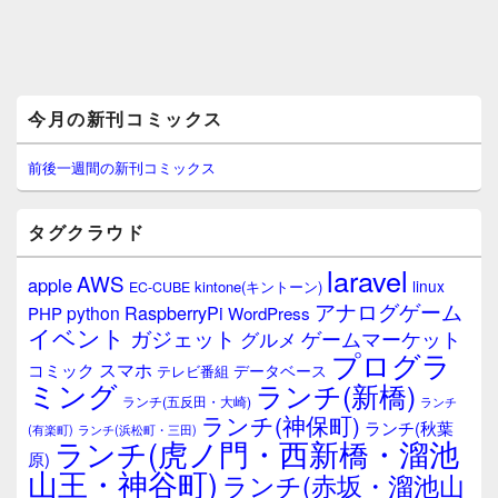
メ
今月の新刊コミックス
イ
ン
サ
前後一週間の新刊コミックス
イ
ド
バ
タグクラウド
ー
ウ
laravel
AWS
apple
ィ
linux
kintone(キントーン)
EC-CUBE
ジ
アナログゲーム
RaspberryPi
python
PHP
WordPress
ェ
イベント
ガジェット
ゲームマーケット
グルメ
ッ
プログラ
ト
スマホ
コミック
データベース
テレビ番組
エ
ミング
ランチ(新橋)
ランチ(五反田・大崎)
ランチ
リ
ランチ(神保町)
ア
ランチ(秋葉
(有楽町)
ランチ(浜松町・三田)
ランチ(虎ノ門・西新橋・溜池
原)
山王・神谷町)
ランチ(赤坂・溜池山