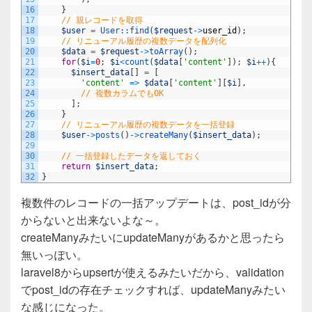
16
}
17
// 親レコードを取得
18
$user
=
User::
find
(
$request
->
user_id
)
;
19
// リニューアル履歴の複数データを配列化
20
$data
=
$request
->
toArray
(
)
;
21
for
(
$i
=
0
;
$i
<
count
(
$data
[
'content'
]
)
;
$i
++
)
{
22
$insert_data
[
]
=
[
23
'content'
=
>
$data
[
'content'
]
[
$i
]
,
24
// 複数カラムでもOK
25
]
;
26
}
27
// リニューアル履歴の複数データを一括登録
28
$user
->
posts
(
)
->
createMany
(
$insert_data
)
;
29
30
// 一括登録したデータを返しておく
31
return
$insert_data
;
32
}
複数件のレコードの一括アップデートは、post_idが分
からないと出来ないよな～。
createManyみたいにupdateManyがあるかと思ったら
無いっぽい。
laravel8からupsertが使えるみたいだから、validation
でpost_idの存在チェックすれば、updateManyみたい
な感じになった。