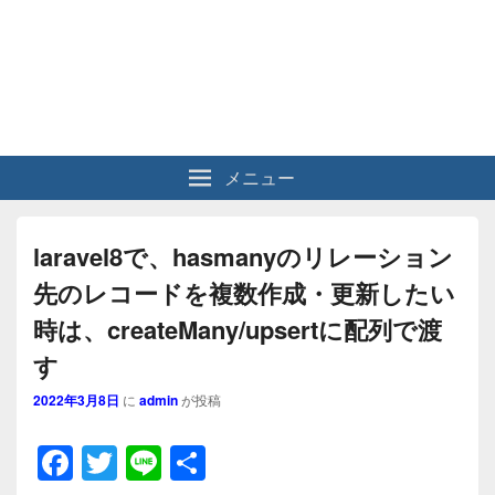
メニュー
laravel8で、hasmanyのリレーション
先のレコードを複数作成・更新したい
時は、createMany/upsertに配列で渡
す
2022年3月8日
に
admin
が投稿
F
T
Li
共