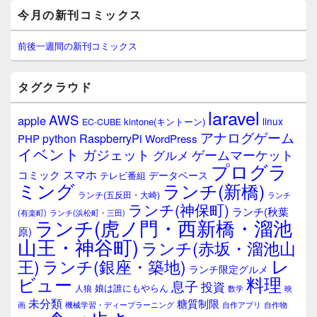
メ
今月の新刊コミックス
イ
ン
サ
前後一週間の新刊コミックス
イ
ド
バ
タグクラウド
ー
ウ
laravel
AWS
apple
ィ
linux
kintone(キントーン)
EC-CUBE
ジ
アナログゲーム
RaspberryPi
python
PHP
WordPress
ェ
イベント
ガジェット
ゲームマーケット
グルメ
ッ
プログラ
ト
スマホ
コミック
データベース
テレビ番組
エ
ミング
ランチ(新橋)
ランチ(五反田・大崎)
ランチ
リ
ランチ(神保町)
ア
ランチ(秋葉
(有楽町)
ランチ(浜松町・三田)
ランチ(虎ノ門・西新橋・溜池
原)
山王・神谷町)
ランチ(赤坂・溜池山
レ
王)
ランチ(銀座・築地)
ランチ限定グルメ
料理
ビュー
息子
投資
娘は誰にもやらん
人狼
数学
映
未分類
糖質制限
画
自作アプリ
自作物
機械学習・ディープラーニング