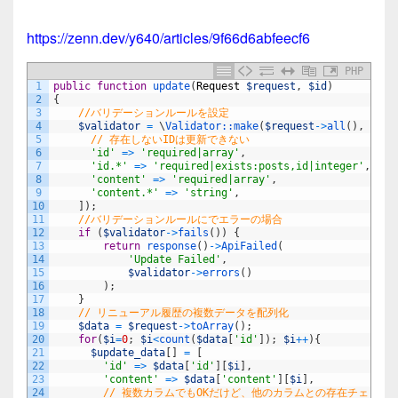
https://zenn.dev/y640/articles/9f66d6abfeecf6
PHP
1
public
function
update
(
Request
$request
,
$id
)
2
{
3
//バリデーションルールを設定
4
$validator
=
\
Validator::
make
(
$request
->
all
(
)
,
[
5
// 存在しないIDは更新できない
6
'id'
=
>
'required|array'
,
7
'id.*'
=
>
'required|exists:posts,id|integer'
,
8
'content'
=
>
'required|array'
,
9
'content.*'
=
>
'string'
,
10
]
)
;
11
//バリデーションルールにでエラーの場合
12
if
(
$validator
->
fails
(
)
)
{
13
return
response
(
)
->
ApiFailed
(
14
'Update Failed'
,
15
$validator
->
errors
(
)
16
)
;
17
}
18
// リニューアル履歴の複数データを配列化
19
$data
=
$request
->
toArray
(
)
;
20
for
(
$i
=
0
;
$i
<
count
(
$data
[
'id'
]
)
;
$i
++
)
{
21
$update_data
[
]
=
[
22
'id'
=
>
$data
[
'id'
]
[
$i
]
,
23
'content'
=
>
$data
[
'content'
]
[
$i
]
,
24
// 複数カラムでもOKだけど、他のカラムとの存在チェック