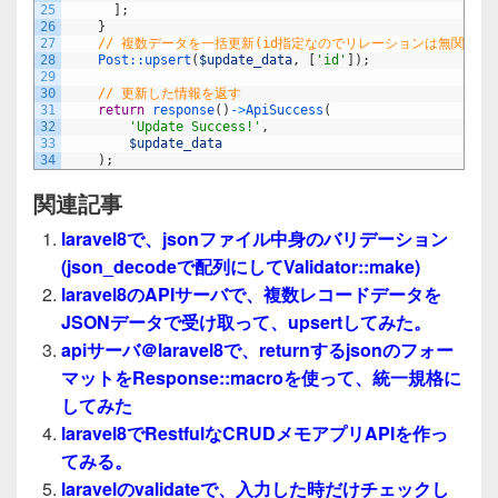
25
]
;
26
}
27
// 複数データを一括更新(id指定なのでリレーションは無関係！
28
Post::
upsert
(
$update_data
,
[
'id'
]
)
;
29
30
// 更新した情報を返す
31
return
response
(
)
->
ApiSuccess
(
32
'Update Success!'
,
33
$update_data
34
)
;
関連記事
laravel8で、jsonファイル中身のバリデーション
(json_decodeで配列にしてValidator::make)
laravel8のAPIサーバで、複数レコードデータを
JSONデータで受け取って、upsertしてみた。
apiサーバ＠laravel8で、returnするjsonのフォー
マットをResponse::macroを使って、統一規格に
してみた
laravel8でRestfulなCRUDメモアプリAPIを作っ
てみる。
laravelのvalidateで、入力した時だけチェックし