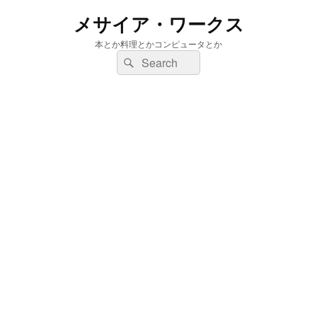
メサイア・ワークス
本とか料理とかコンピュータとか
検
検
索:
索