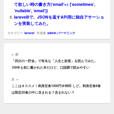
て欲しい時の書き方(‘email’=> [‘sometimes’,
‘nullable’, ‘email’])
laravel8で、JSONを返すAPI用に独自アサーショ
ンを実装してみた。
カテゴリー:
laravel
作成者:
admin
パーマリンク
投
稿
前
←
前
ナ
「四分の一貯金」で有名な「人生と財産」を読んでみた。
の
ビ
100年も前に書かれた本だけど、口語調で読みやすい
投
ゲ
稿:
ー
次
次
→
シ
ここはオススメ！刺身定食1000円＠神田 しど。刺身定食8食
の
ョ
は限定20食の中に含まれる？含まれない？
投
ン
稿: