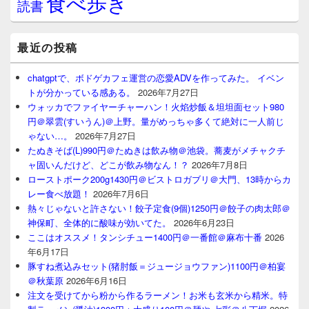
食べ歩き
読書
最近の投稿
chatgptで、ボドゲカフェ運営の恋愛ADVを作ってみた。 イベン
トが分かっている感ある。
2026年7月27日
ウォッカでファイヤーチャーハン！火焰炒飯＆坦坦面セット980
円＠翠雲(すいうん)＠上野。量がめっちゃ多くて絶対に一人前じ
ゃない…。
2026年7月27日
たぬきそば(L)990円＠たぬきは飲み物＠池袋。蕎麦がメチャクチ
ャ固いんだけど、どこが飲み物なん！？
2026年7月8日
ローストポーク200g1430円＠ビストロガブリ＠大門、13時からカ
レー食べ放題！
2026年7月6日
熱々じゃないと許さない！餃子定食(9個)1250円＠餃子の肉太郎＠
神保町、全体的に酸味が効いてた。
2026年6月23日
ここはオススメ！タンシチュー1400円＠一番館＠麻布十番
2026
年6月17日
豚すね煮込みセット(猪肘飯＝ジュージョウファン)1100円＠柏宴
＠秋葉原
2026年6月16日
注文を受けてから粉から作るラーメン！お米も玄米から精米。特