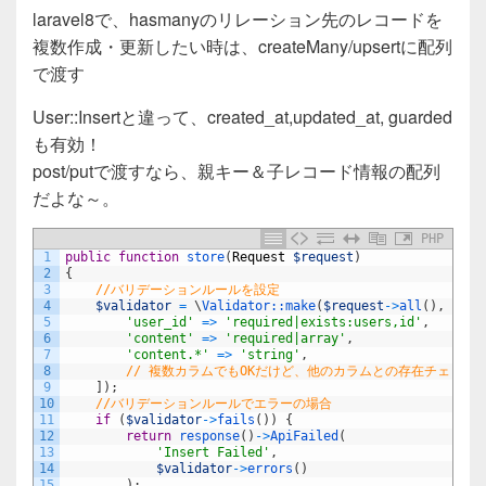
a
wi
n
有
laravel8で、hasmanyのリレーション先のレコードを
c
tt
e
複数作成・更新したい時は、createMany/upsertに配列
e
er
で渡す
b
User::Insertと違って、created_at,updated_at, guarded
o
も有効！
o
post/putで渡すなら、親キー＆子レコード情報の配列
だよな～。
k
PHP
1
public
function
store
(
Request
$request
)
2
{
3
//バリデーションルールを設定
4
$validator
=
\
Validator::
make
(
$request
->
all
(
)
,
[
5
'user_id'
=
>
'required|exists:users,id'
,
6
'content'
=
>
'required|array'
,
7
'content.*'
=
>
'string'
,
8
// 複数カラムでもOKだけど、他のカラムとの存在チェック
9
]
)
;
10
//バリデーションルールでエラーの場合
11
if
(
$validator
->
fails
(
)
)
{
12
return
response
(
)
->
ApiFailed
(
13
'Insert Failed'
,
14
$validator
->
errors
(
)
15
)
;