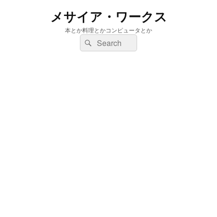
メサイア・ワークス
本とか料理とかコンピュータとか
検
検
索:
索