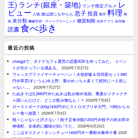
レ
王)
ランチ(銀座・築地)
ランチ限定グルメ
料理
ビュー
息子
投資
娘は誰にもやらん
人狼
数学
映
未分類
糖質制限
画
自作アプリ
自作物
機械学習・ディープラーニング
食べ歩き
読書
最近の投稿
chatgptで、ボドゲカフェ運営の恋愛ADVを作ってみた。 イベン
トが分かっている感ある。
2026年7月27日
ウォッカでファイヤーチャーハン！火焰炒飯＆坦坦面セット980
円＠翠雲(すいうん)＠上野。量がめっちゃ多くて絶対に一人前じ
ゃない…。
2026年7月27日
たぬきそば(L)990円＠たぬきは飲み物＠池袋。蕎麦がメチャクチ
ャ固いんだけど、どこが飲み物なん！？
2026年7月8日
ローストポーク200g1430円＠ビストロガブリ＠大門、13時からカ
レー食べ放題！
2026年7月6日
熱々じゃないと許さない！餃子定食(9個)1250円＠餃子の肉太郎＠
神保町、全体的に酸味が効いてた。
2026年6月23日
ここはオススメ！タンシチュー1400円＠一番館＠麻布十番
2026