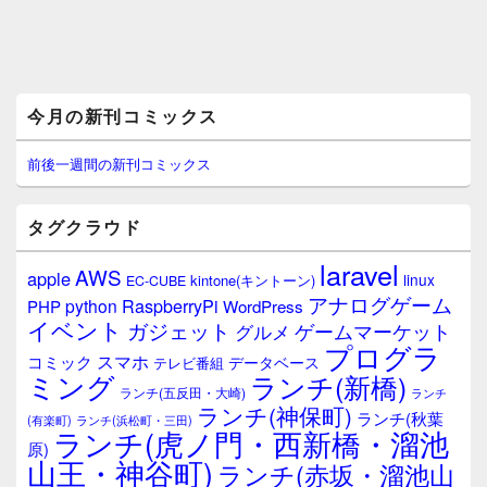
メ
今月の新刊コミックス
イ
ン
サ
前後一週間の新刊コミックス
イ
ド
バ
タグクラウド
ー
ウ
laravel
AWS
apple
ィ
linux
kintone(キントーン)
EC-CUBE
ジ
アナログゲーム
RaspberryPi
python
PHP
WordPress
ェ
イベント
ガジェット
ゲームマーケット
グルメ
ッ
プログラ
ト
スマホ
コミック
データベース
テレビ番組
エ
ミング
ランチ(新橋)
ランチ(五反田・大崎)
ランチ
リ
ランチ(神保町)
ア
ランチ(秋葉
(有楽町)
ランチ(浜松町・三田)
ランチ(虎ノ門・西新橋・溜池
原)
山王・神谷町)
ランチ(赤坂・溜池山