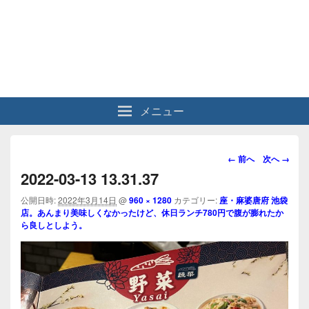
メニュー
画
← 前へ
次へ →
像
2022-03-13 13.31.37
ナ
ビ
公開日時:
2022年3月14日
@
960 × 1280
カテゴリー:
座・麻婆唐府 池袋
店。あんまり美味しくなかったけど、休日ランチ780円で腹が膨れたか
ゲ
ら良しとしよう。
ー
シ
ョ
ン