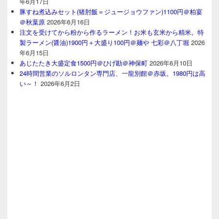
年6月17日
豚すね煮込みセット(猪肘飯＝ジュージョウファン)1100円＠柏宴
＠秋葉原
2026年6月16日
注文を受けてから粉から作るラーメン！お米も玄米から精米。特
製ラーメン(醤油)1900円＋大盛り100円＠麺や 七彩＠八丁堀
2026
年6月15日
あじたたき大盛定食1500円＠ひげ勘＠神保町
2026年6月10日
24時間営業のソルロンタン専門店、一龍別館＠赤坂。1980円は高
い～！
2026年6月2日