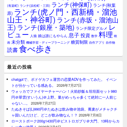
ランチ(神保町)
ア
ランチ(秋葉
(有楽町)
ランチ(浜松町・三田)
ランチ(虎ノ門・西新橋・溜池
原)
山王・神谷町)
ランチ(赤坂・溜池山
レ
王)
ランチ(銀座・築地)
ランチ限定グルメ
料理
ビュー
息子
投資
娘は誰にもやらん
人狼
数学
映
未分類
糖質制限
画
自作アプリ
自作物
機械学習・ディープラーニング
食べ歩き
読書
最近の投稿
chatgptで、ボドゲカフェ運営の恋愛ADVを作ってみた。 イベン
トが分かっている感ある。
2026年7月27日
ウォッカでファイヤーチャーハン！火焰炒飯＆坦坦面セット980
円＠翠雲(すいうん)＠上野。量がめっちゃ多くて絶対に一人前じ
ゃない…。
2026年7月27日
たぬきそば(L)990円＠たぬきは飲み物＠池袋。蕎麦がメチャクチ
ャ固いんだけど、どこが飲み物なん！？
2026年7月8日
ローストポーク200g1430円＠ビストロガブリ＠大門、13時からカ
レー食べ放題！
2026年7月6日