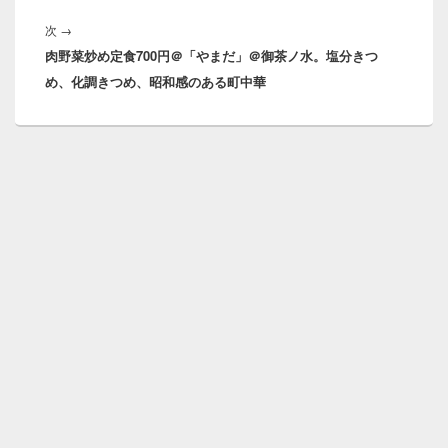
シ
次
次
→
ョ
肉野菜炒め定食700円＠「やまだ」＠御茶ノ水。塩分きつ
の
ン
め、化調きつめ、昭和感のある町中華
投
稿: