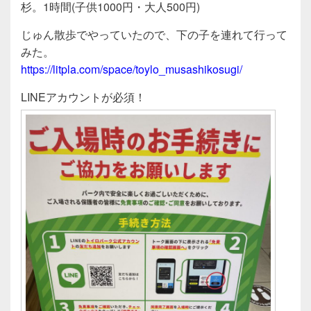
c
tt
e
杉。1時間(子供1000円・大人500円)
e
er
じゅん散歩でやっていたので、下の子を連れて行って
b
みた。
o
https://litpla.com/space/toylo_musashikosugi/
o
LINEアカウントが必須！
k