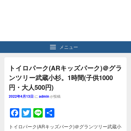
メニュー
トイロパーク(ARキッズパーク)＠グラ
ンツリー武蔵小杉。1時間(子供1000
円・大人500円)
2022年4月13日
に
admin
が投稿
F
T
Li
共
a
wi
n
有
トイロパーク(ARキッズパーク)＠グランツリー武蔵小