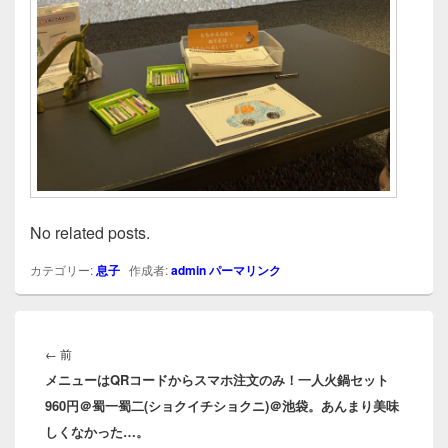
No related posts.
カテゴリー:
息子
作成者:
admin
パーマリンク
投
稿
前
←
前
ナ
メニューはQRコードからスマホ注文のみ！一人火鍋セット
の
ビ
960円＠蜀一蜀二(ショクイチショクニ)＠池袋。あんまり美味
投
ゲ
しくなかった…。
稿:
ー