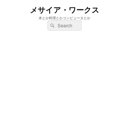
メサイア・ワークス
本とか料理とかコンピュータとか
検
検
索:
索