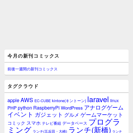
メ
今月の新刊コミックス
イ
ン
サ
前後一週間の新刊コミックス
イ
ド
バ
タグクラウド
ー
ウ
laravel
AWS
apple
ィ
linux
kintone(キントーン)
EC-CUBE
ジ
アナログゲーム
RaspberryPi
python
PHP
WordPress
ェ
イベント
ガジェット
ゲームマーケット
グルメ
ッ
プログラ
ト
スマホ
コミック
データベース
テレビ番組
エ
ミング
ランチ(新橋)
ランチ(五反田・大崎)
ランチ
リ