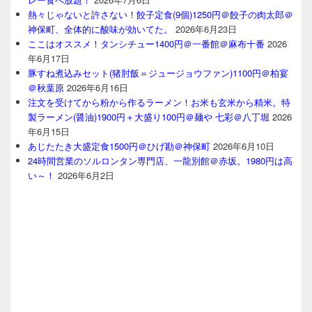
熱々じゃないと許さない！餃子定食(9個)1250円＠餃子の肉太郎＠
神保町、全体的に酸味が効いてた。
2026年6月23日
ここはオススメ！タンシチュー1400円＠一番館＠麻布十番
2026
年6月17日
豚すね煮込みセット(猪肘飯＝ジュージョウファン)1100円＠柏宴
＠秋葉原
2026年6月16日
注文を受けてから粉から作るラーメン！お米も玄米から精米。特
製ラーメン(醤油)1900円＋大盛り100円＠麺や 七彩＠八丁堀
2026
年6月15日
あじたたき大盛定食1500円＠ひげ勘＠神保町
2026年6月10日
24時間営業のソルロンタン専門店、一龍別館＠赤坂。1980円は高
い～！
2026年6月2日