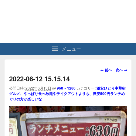
メニュー
画
← 前へ
次へ →
像
2022-06-12 15.15.14
ナ
ビ
公開日時:
2022年6月13日
@
960 × 1280
カテゴリー:
激安ひとり中華街
グルメ。やっぱり食べ放題やテイクアウトよりも、激安500円ランチめ
ゲ
ぐりの方が楽しいな
ー
シ
ョ
ン