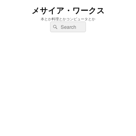
メサイア・ワークス
本とか料理とかコンピュータとか
検
検
索:
索