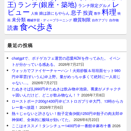
レ
王)
ランチ(銀座・築地)
ランチ限定グルメ
料理
ビュー
息子
投資
娘は誰にもやらん
人狼
数学
映
未分類
糖質制限
画
自作アプリ
自作物
機械学習・ディープラーニング
食べ歩き
読書
最近の投稿
chatgptで、ボドゲカフェ運営の恋愛ADVを作ってみた。 イベン
トが分かっている感ある。
2026年7月27日
ウォッカでファイヤーチャーハン！火焰炒飯＆坦坦面セット980
円＠翠雲(すいうん)＠上野。量がめっちゃ多くて絶対に一人前じ
ゃない…。
2026年7月27日
たぬきそば(L)990円＠たぬきは飲み物＠池袋。蕎麦がメチャクチ
ャ固いんだけど、どこが飲み物なん！？
2026年7月8日
ローストポーク200g1430円＠ビストロガブリ＠大門、13時からカ
レー食べ放題！
2026年7月6日
熱々じゃないと許さない！餃子定食(9個)1250円＠餃子の肉太郎＠
神保町、全体的に酸味が効いてた。
2026年6月23日
ここはオススメ！タンシチュー1400円＠一番館＠麻布十番
2026