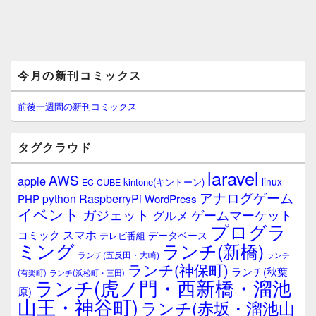
メ
今月の新刊コミックス
イ
ン
サ
前後一週間の新刊コミックス
イ
ド
バ
タグクラウド
ー
ウ
laravel
AWS
apple
ィ
linux
kintone(キントーン)
EC-CUBE
ジ
アナログゲーム
RaspberryPi
python
PHP
WordPress
ェ
イベント
ガジェット
ゲームマーケット
グルメ
ッ
プログラ
ト
スマホ
コミック
データベース
テレビ番組
エ
ミング
ランチ(新橋)
ランチ(五反田・大崎)
ランチ
リ
ランチ(神保町)
ア
ランチ(秋葉
(有楽町)
ランチ(浜松町・三田)
ランチ(虎ノ門・西新橋・溜池
原)
山王・神谷町)
ランチ(赤坂・溜池山