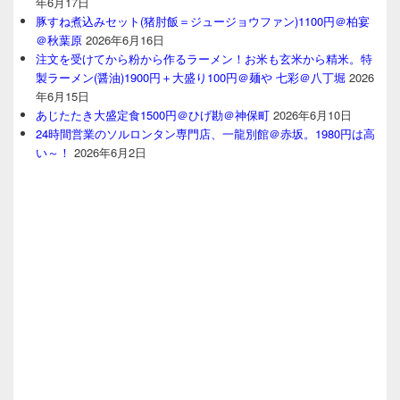
年6月17日
豚すね煮込みセット(猪肘飯＝ジュージョウファン)1100円＠柏宴
＠秋葉原
2026年6月16日
注文を受けてから粉から作るラーメン！お米も玄米から精米。特
製ラーメン(醤油)1900円＋大盛り100円＠麺や 七彩＠八丁堀
2026
年6月15日
あじたたき大盛定食1500円＠ひげ勘＠神保町
2026年6月10日
24時間営業のソルロンタン専門店、一龍別館＠赤坂。1980円は高
い～！
2026年6月2日