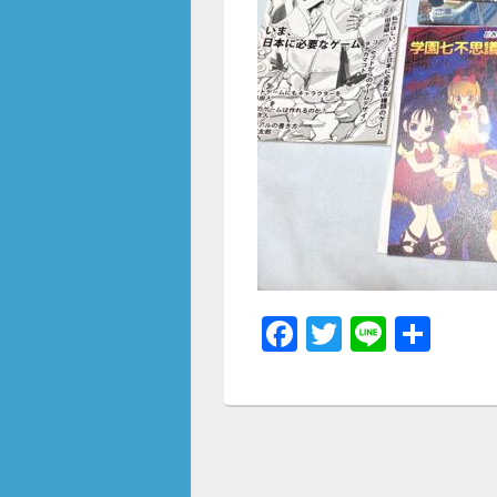
F
T
Li
共
a
wi
n
有
c
tt
e
e
er
b