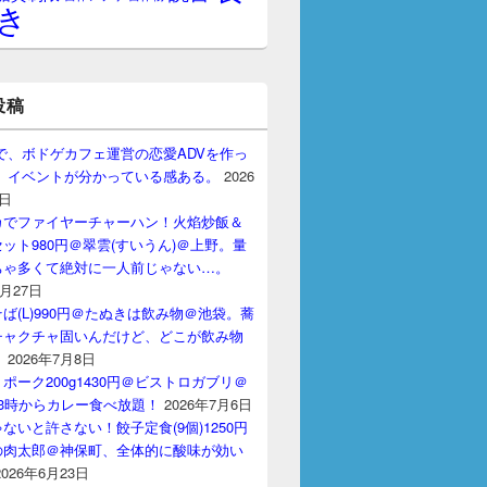
き
投稿
gptで、ボドゲカフェ運営の恋愛ADVを作っ
。 イベントが分かっている感ある。
2026
7日
カでファイヤーチャーハン！火焰炒飯＆
ット980円＠翠雲(すいうん)＠上野。量
ちゃ多くて絶対に一人前じゃない…。
7月27日
ば(L)990円＠たぬきは飲み物＠池袋。蕎
チャクチャ固いんだけど、どこが飲み物
？
2026年7月8日
ポーク200g1430円＠ビストロガブリ＠
3時からカレー食べ放題！
2026年7月6日
ないと許さない！餃子定食(9個)1250円
の肉太郎＠神保町、全体的に酸味が効い
2026年6月23日