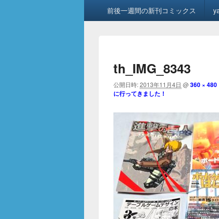
メ
前後一週間の新刊コミックス
y
イ
ン
メ
ニ
ュ
th_IMG_8343
ー
公開日時:
2013年11月4日
@
360 × 480
に行ってきました！