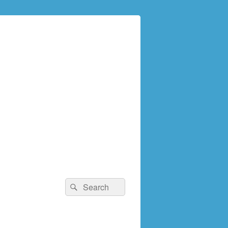
検
検
索:
索