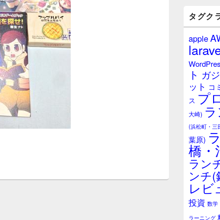
バ
ー
タグク
ウ
ィ
A
apple
ジ
larave
ェ
ッ
WordPre
ト
ト
ガジ
エ
ット
リ
コ
プ
ア
ス
ラ
大崎)
(浜松町・三
葉原)
橋・
ランチ
ンチ(
レビ
投資
数学
ラーニング