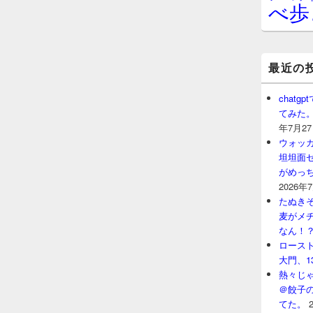
べ歩
最近の
chat
てみた
年7月2
ウォッ
坦坦面セ
がめっ
2026年
たぬきそ
麦がメ
なん！
ロースト
大門、1
熱々じゃ
＠餃子
てた。