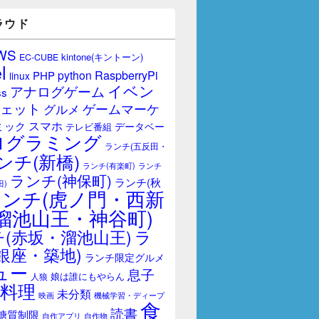
ラウド
WS
kintone(キントーン)
EC-CUBE
l
RaspberryPi
python
PHP
linux
イベン
アナログゲーム
ss
ェット
ゲームマーケ
グルメ
スマホ
ミック
データベー
テレビ番組
ログラミング
ランチ(五反田・
ンチ(新橋)
ランチ(有楽町)
ランチ
ランチ(神保町)
ランチ(秋
田)
ランチ(虎ノ門・西新
溜池山王・神谷町)
(赤坂・溜池山王)
ラ
銀座・築地)
ランチ限定グルメ
ュー
息子
娘は誰にもやらん
人狼
料理
未分類
映画
機械学習・ディープ
食
読書
糖質制限
自作アプリ
自作物