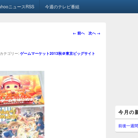
ahooニュースRSS
今週のテレビ番組
画
← 前へ
次へ →
像
ナ
ビ
カテゴリー:
ゲームマーケット2013秋＠東京ビッグサイト
ゲ
ー
シ
ョ
ン
メ
今月の
イ
ン
サ
前後一週
イ
ド