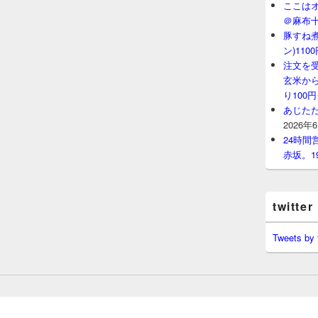
ここはオ
＠麻布
豚すね
ン)11
注文を
玄米から
り100
あじたた
2026年
24時
赤坂。1
twitter
Tweets by