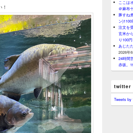
ここはオ
い！
＠麻布
豚すね
ン)11
注文を
玄米から
り100
あじたた
2026年
24時
赤坂。1
twitter
Tweets by