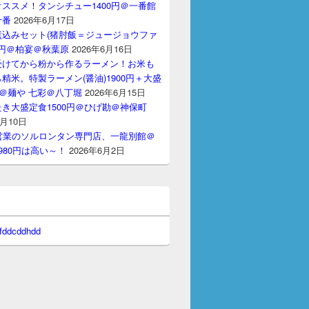
ススメ！タンシチュー1400円＠一番館
十番
2026年6月17日
煮込みセット(猪肘飯＝ジュージョウファ
00円＠柏宴＠秋葉原
2026年6月16日
受けてから粉から作るラーメン！お米も
精米。特製ラーメン(醤油)1900円＋大盛
円＠麺や 七彩＠八丁堀
2026年6月15日
き大盛定食1500円＠ひげ勘＠神保町
6月10日
間営業のソルロンタン専門店、一龍別館＠
980円は高い～！
2026年6月2日
 fddcddhdd