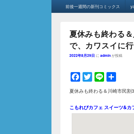
メ
前後一週間の新刊コミックス
y
イ
ン
メ
ニ
夏休みも終わる＆
ュ
ー
で、カワスイに行
2022年8月29日
に
admin
が投稿
F
T
Li
共
a
wi
n
有
夏休みも終わる＆川崎市民割
c
tt
e
e
er
こもれびカフェ スイーツ&カ
b
o