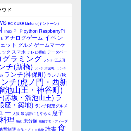
ラウド
WS
kintone(キントーン)
EC-CUBE
l
RaspberryPi
python
PHP
linux
イベン
アナログゲーム
ss
ェット
ゲームマーケ
グルメ
スマホ
ミック
データベー
テレビ番組
ログラミング
ランチ(五反田・
ンチ(新橋)
ランチ(有楽町)
ランチ
ランチ(神保町)
ランチ(秋
田)
ランチ(虎ノ門・西新
溜池山王・神谷町)
(赤坂・溜池山王)
ラ
銀座・築地)
ランチ限定グルメ
ュー
息子
娘は誰にもやらん
人狼
料理
未分類
映画
機械学習・ディープ
食
読書
糖質制限
自作アプリ
自作物