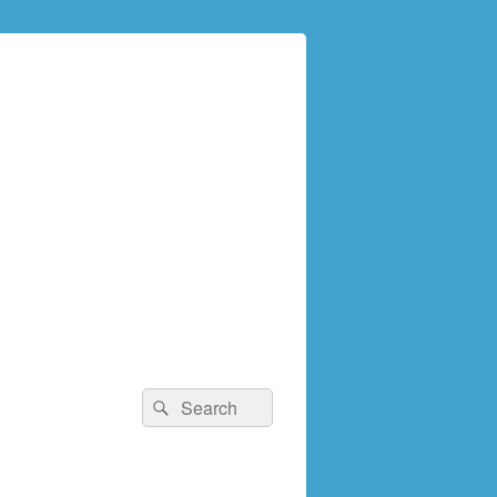
検
検
索:
索