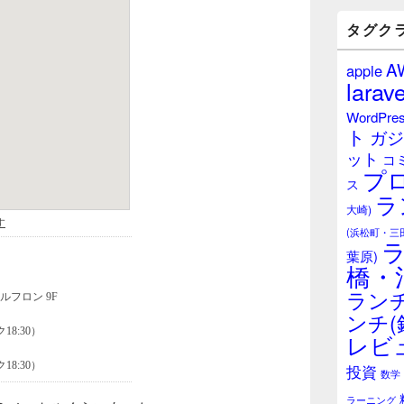
バ
ー
タグク
ウ
ィ
A
apple
ジ
larave
ェ
ッ
WordPre
ト
ト
ガジ
エ
ット
リ
コ
プ
ア
ス
ラ
大崎)
(浜松町・三
葉原)
橋・
ランチ
ンチ(
レビ
投資
数学
ラーニング