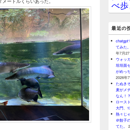
２メートルくらいあった。
べ歩
最近の
chat
てみた
年7月2
ウォッ
坦坦面セ
がめっ
2026年
たぬきそ
麦がメ
なん！
ロースト
大門、1
熱々じゃ
＠餃子
てた。