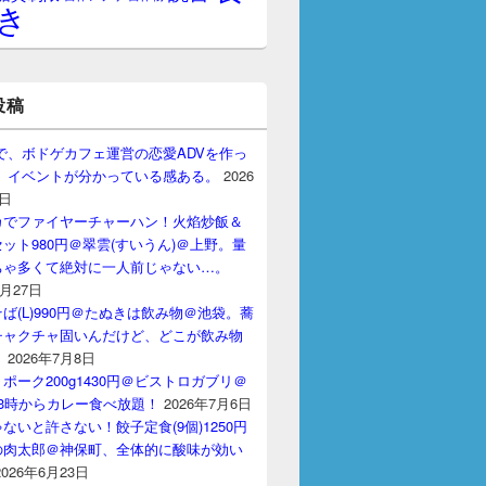
き
投稿
gptで、ボドゲカフェ運営の恋愛ADVを作っ
。 イベントが分かっている感ある。
2026
7日
カでファイヤーチャーハン！火焰炒飯＆
ット980円＠翠雲(すいうん)＠上野。量
ちゃ多くて絶対に一人前じゃない…。
7月27日
ば(L)990円＠たぬきは飲み物＠池袋。蕎
チャクチャ固いんだけど、どこが飲み物
？
2026年7月8日
ポーク200g1430円＠ビストロガブリ＠
3時からカレー食べ放題！
2026年7月6日
ないと許さない！餃子定食(9個)1250円
の肉太郎＠神保町、全体的に酸味が効い
2026年6月23日