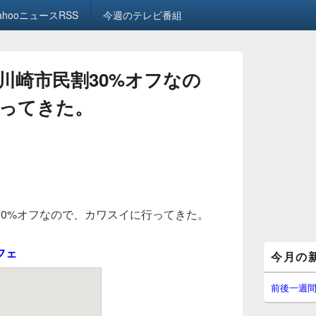
ahooニュースRSS
今週のテレビ番組
川崎市民割30%オフなの
ってきた。
30%オフなので、カワスイに行ってきた。
メ
フェ
今月の
イ
ン
サ
前後一週
イ
ド