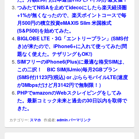
つみたてNISAを止めてidecoにしたら楽天経済圏
+1%が無くなったので、楽天ポイントコースで毎
月500円の積立投資eMAXIS Slim 米国株式
(S&P500)を始めてみた。
BIGLOBE LTE・3G「エントリープラン」(SMS付
き)が来たので、iPhone6+に入れて使ってみた(問
題なく使えた。テザリングもOK!)
SIMフリーのiPhone6(Plus)に最適な格安SIMは、
この二択！ BIC SIM(IIJmio)毎月2GBプラン
(SMS付)1123円(税込) or ぷららモバイルLTE(速度
が3Mbpsだけど月3142円で無制限！）
PHPでamazonのWebスクレイピングをしてみ
た。最新コミック未来と過去の30日以内を取得で
きた。
カテゴリー:
スマホ
作成者:
admin
パーマリンク
投