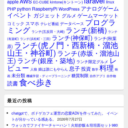
laravel
AWS
apple
ィ
linux
kintone(キントーン)
EC-CUBE
ジ
アナログゲーム
RaspberryPi
python
PHP
WordPress
ェ
イベント
ガジェット
ゲームマーケット
グルメ
ッ
プログラ
ト
スマホ
コミック
データベース
テレビ番組
エ
ミング
ランチ(新橋)
ランチ(五反田・大崎)
ランチ
リ
ランチ(神保町)
ア
ランチ(秋葉
(有楽町)
ランチ(浜松町・三田)
ランチ(虎ノ門・西新橋・溜池
原)
山王・神谷町)
ランチ(赤坂・溜池山
レ
王)
ランチ(銀座・築地)
ランチ限定グルメ
料理
ビュー
息子
投資
娘は誰にもやらん
人狼
数学
映
未分類
糖質制限
画
自作アプリ
自作物
機械学習・ディープラーニング
食べ歩き
読書
最近の投稿
chatgptで、ボドゲカフェ運営の恋愛ADVを作ってみた。 イベン
トが分かっている感ある。
2026年7月27日
ウォッカでファイヤーチャーハン！火焰炒飯＆坦坦面セット980