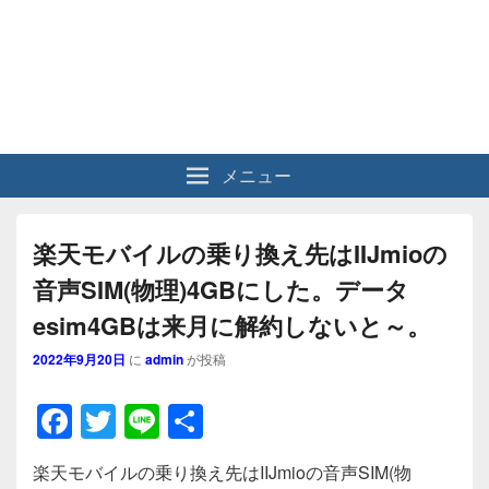
メニュー
楽天モバイルの乗り換え先はIIJmioの
音声SIM(物理)4GBにした。データ
esim4GBは来月に解約しないと～。
2022年9月20日
に
admin
が投稿
F
T
Li
共
a
wi
n
有
楽天モバイルの乗り換え先はIIJmioの音声SIM(物