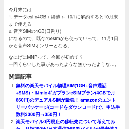
今月末には
1. データesim4GB＋繰越 ← 10/1に解約すると10月末
まで使える
2. 音声SIMの4GB(日割り)
になるので、既存のesimから使っていって、11月1日
から音声SIMオンリーとなる。
なにげにMNPって、今回が初めて？
一回くらいした事があったような無かったような…。
関連記事
無料の楽天モバイル物理SIM(1GB+音声通話
+SMS)・IIJmioギガプランeSIMプラン(4GBで月
660円)のデュアルSIMが最強！ amazonのエント
リーパッケージ(コードをダウンロード)で、申込手
数料3300円→350円！
楽天モバイル0円廃止の移転先について考えてみ
た。月額290円(日本通信/HISモバイル)が最安値？