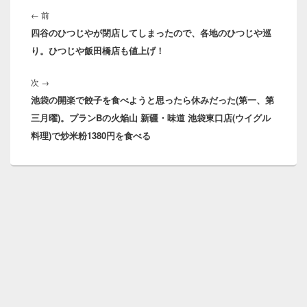
稿
前
←
前
ナ
四谷のひつじやが閉店してしまったので、各地のひつじや巡
の
ビ
り。ひつじや飯田橋店も値上げ！
投
ゲ
稿:
ー
次
次
→
シ
池袋の開楽で餃子を食べようと思ったら休みだった(第一、第
の
ョ
三月曜)。プランBの火焔山 新疆・味道 池袋東口店(ウイグル
投
ン
料理)で炒米粉1380円を食べる
稿: