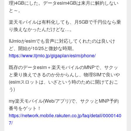
c
tt
e
理)4GBにした。データesim4GBは来月に解約しない
e
er
と～。
b
楽天モバイルは有料化しても、月5GBで千円位なら乗
o
り換えなかったんだけどな…。
o
IIJmioがesimでも音声に対応してくれたのは良いけ
k
ど、開始が10/25と微妙な時期。
https://www.iijmio.jp/gigaplan/esim/phone/
既存のデータesim＋楽天モバイルのMNPで、サクッ
と乗り換えできるのか分からんし、物理SIMで良いや
(esimスロットは、いざという時のために開けておこ
う)
my楽天モバイル(Web/アプリ)で、サクッとMNP予約
番号をゲット！
https://network.mobile.rakuten.co.jp/faq/detail/0000140
7/