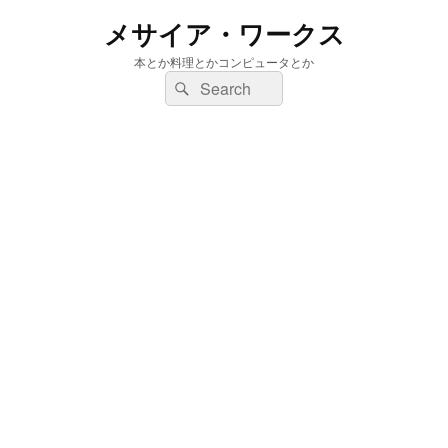
メサイア・ワークス
本とか料理とかコンピュータとか
検
検
索:
索