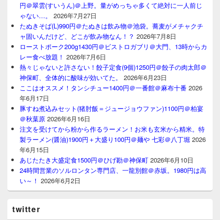
円＠翠雲(すいうん)＠上野。量がめっちゃ多くて絶対に一人前じ
ゃない…。
2026年7月27日
たぬきそば(L)990円＠たぬきは飲み物＠池袋。蕎麦がメチャクチ
ャ固いんだけど、どこが飲み物なん！？
2026年7月8日
ローストポーク200g1430円＠ビストロガブリ＠大門、13時からカ
レー食べ放題！
2026年7月6日
熱々じゃないと許さない！餃子定食(9個)1250円＠餃子の肉太郎＠
神保町、全体的に酸味が効いてた。
2026年6月23日
ここはオススメ！タンシチュー1400円＠一番館＠麻布十番
2026
年6月17日
豚すね煮込みセット(猪肘飯＝ジュージョウファン)1100円＠柏宴
＠秋葉原
2026年6月16日
注文を受けてから粉から作るラーメン！お米も玄米から精米。特
製ラーメン(醤油)1900円＋大盛り100円＠麺や 七彩＠八丁堀
2026
年6月15日
あじたたき大盛定食1500円＠ひげ勘＠神保町
2026年6月10日
24時間営業のソルロンタン専門店、一龍別館＠赤坂。1980円は高
い～！
2026年6月2日
twitter