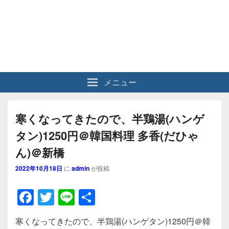
メニュー
寒くなってきたので、半鶏湯(ハンゲ
タン)1250円＠韓国料理 多香(だひゃ
ん)＠新橋
2022年10月18日
に
admin
が投稿
F
T
Li
共
a
wi
n
有
寒くなってきたので、半鶏湯(ハンゲタン)1250円＠韓