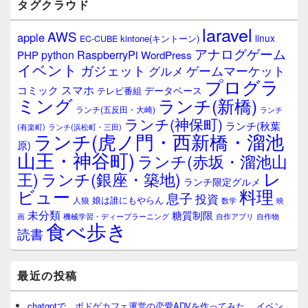
タグクラウド
ー
ウ
laravel
AWS
apple
ィ
linux
kintone(キントーン)
EC-CUBE
ジ
アナログゲーム
RaspberryPi
python
PHP
WordPress
ェ
イベント
ガジェット
ゲームマーケット
グルメ
ッ
プログラ
ト
スマホ
コミック
データベース
テレビ番組
エ
ミング
ランチ(新橋)
ランチ(五反田・大崎)
ランチ
リ
ランチ(神保町)
ア
ランチ(秋葉
(有楽町)
ランチ(浜松町・三田)
ランチ(虎ノ門・西新橋・溜池
原)
山王・神谷町)
ランチ(赤坂・溜池山
レ
王)
ランチ(銀座・築地)
ランチ限定グルメ
料理
ビュー
息子
投資
娘は誰にもやらん
人狼
数学
映
未分類
糖質制限
画
自作アプリ
自作物
機械学習・ディープラーニング
食べ歩き
読書
最近の投稿
chatgptで、ボドゲカフェ運営の恋愛ADVを作ってみた。 イベン