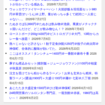
トが分かっている感ある。
2026年7月27日
ウォッカでファイヤーチャーハン！火焰炒飯＆坦坦面セット980
円＠翠雲(すいうん)＠上野。量がめっちゃ多くて絶対に一人前じ
ゃない…。
2026年7月27日
たぬきそば(L)990円＠たぬきは飲み物＠池袋。蕎麦がメチャクチ
ャ固いんだけど、どこが飲み物なん！？
2026年7月8日
ローストポーク200g1430円＠ビストロガブリ＠大門、13時からカ
レー食べ放題！
2026年7月6日
熱々じゃないと許さない！餃子定食(9個)1250円＠餃子の肉太郎＠
神保町、全体的に酸味が効いてた。
2026年6月23日
ここはオススメ！タンシチュー1400円＠一番館＠麻布十番
2026
年6月17日
豚すね煮込みセット(猪肘飯＝ジュージョウファン)1100円＠柏宴
＠秋葉原
2026年6月16日
注文を受けてから粉から作るラーメン！お米も玄米から精米。特
製ラーメン(醤油)1900円＋大盛り100円＠麺や 七彩＠八丁堀
2026
年6月15日
あじたたき大盛定食1500円＠ひげ勘＠神保町
2026年6月10日
24時間営業のソルロンタン専門店、一龍別館＠赤坂。1980円は高
い～！
2026年6月2日