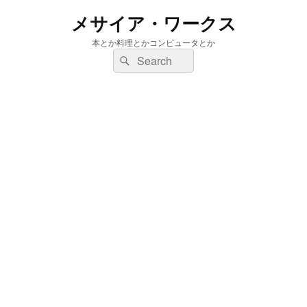
メサイア・ワークス
本とか料理とかコンピュータとか
検
検
索:
索