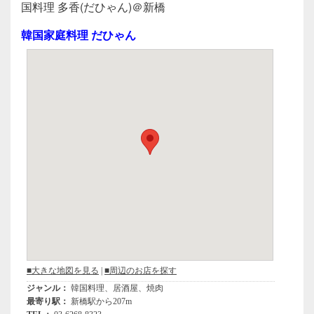
c
tt
e
国料理 多香(だひゃん)＠新橋
e
er
韓国家庭料理 だひゃん
b
o
o
k