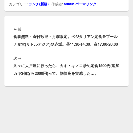
カテゴリー:
ランチ(新橋)
作成者:
admin
パーマリンク
投
稿
前
←
前
ナ
食事無料・寄付歓迎・月曜限定。ベジタリアン定食＠プール
の
ビ
ナ食堂(リトルアジア)＠赤坂。昼11:30-14:30、夜17:00-20:00
投
ゲ
稿:
ー
次
次
→
シ
久々に大戸屋に行ったら、カキ・キノコ炒め定食1500円(追加
の
ョ
カキ3個なら2000円)って、物価高を実感した…。
投
ン
稿: