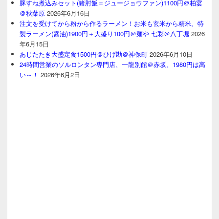
豚すね煮込みセット(猪肘飯＝ジュージョウファン)1100円＠柏宴
＠秋葉原
2026年6月16日
注文を受けてから粉から作るラーメン！お米も玄米から精米。特
製ラーメン(醤油)1900円＋大盛り100円＠麺や 七彩＠八丁堀
2026
年6月15日
あじたたき大盛定食1500円＠ひげ勘＠神保町
2026年6月10日
24時間営業のソルロンタン専門店、一龍別館＠赤坂。1980円は高
い～！
2026年6月2日