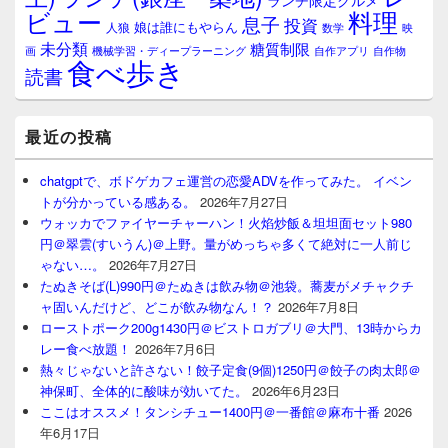
ランチ限定グルメ
料理
ビュー
息子
投資
娘は誰にもやらん
人狼
数学
映
未分類
糖質制限
画
自作アプリ
自作物
機械学習・ディープラーニング
食べ歩き
読書
最近の投稿
chatgptで、ボドゲカフェ運営の恋愛ADVを作ってみた。 イベン
トが分かっている感ある。
2026年7月27日
ウォッカでファイヤーチャーハン！火焰炒飯＆坦坦面セット980
円＠翠雲(すいうん)＠上野。量がめっちゃ多くて絶対に一人前じ
ゃない…。
2026年7月27日
たぬきそば(L)990円＠たぬきは飲み物＠池袋。蕎麦がメチャクチ
ャ固いんだけど、どこが飲み物なん！？
2026年7月8日
ローストポーク200g1430円＠ビストロガブリ＠大門、13時からカ
レー食べ放題！
2026年7月6日
熱々じゃないと許さない！餃子定食(9個)1250円＠餃子の肉太郎＠
神保町、全体的に酸味が効いてた。
2026年6月23日
ここはオススメ！タンシチュー1400円＠一番館＠麻布十番
2026
年6月17日