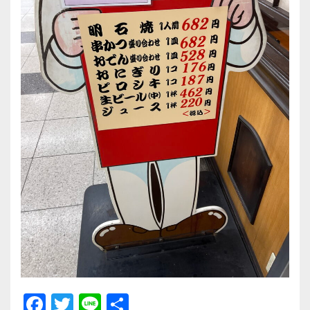
F
T
Li
共