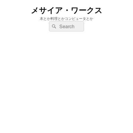
メサイア・ワークス
本とか料理とかコンピュータとか
検
検
索:
索