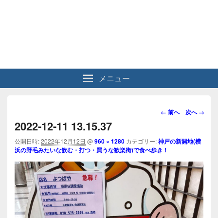
メニュー
画
← 前へ
次へ →
像
2022-12-11 13.15.37
ナ
ビ
公開日時:
2022年12月12日
@
960 × 1280
カテゴリー:
神戸の新開地(横
浜の野毛みたいな飲む・打つ・買うな歓楽街)で食べ歩き！
ゲ
ー
シ
ョ
ン