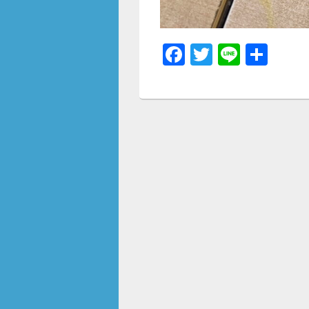
F
T
Li
共
a
wi
n
有
c
tt
e
e
er
b
o
o
k