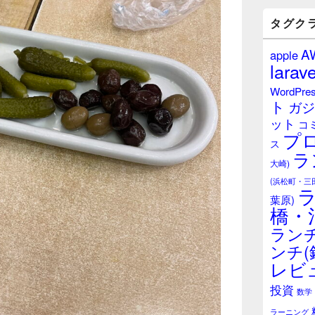
バ
ー
タグク
ウ
ィ
A
apple
ジ
larave
ェ
ッ
WordPre
ト
ト
ガジ
エ
ット
リ
コ
プ
ア
ス
ラ
大崎)
(浜松町・三
葉原)
橋・
ランチ
ンチ(
レビ
投資
数学
ラーニング