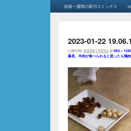
メ
前後一週間の新刊コミックス
y
イ
ン
メ
ニ
ュ
2023-01-22 19.06.
ー
公開日時:
2023年1月23日
@
960 × 128
暮里。羊肉が食べられると思ったら鶏肉