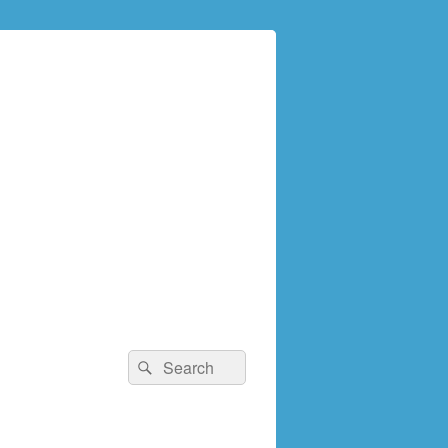
検
検
索:
索