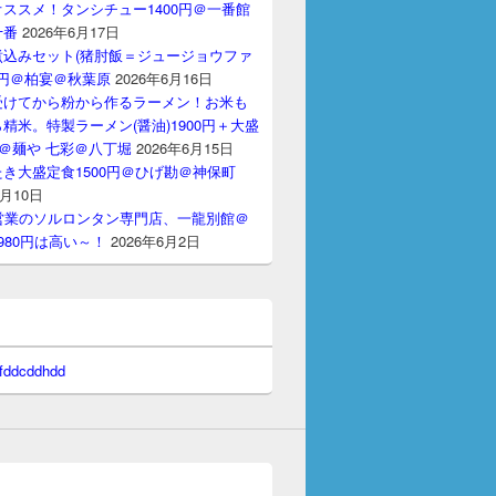
ススメ！タンシチュー1400円＠一番館
十番
2026年6月17日
煮込みセット(猪肘飯＝ジュージョウファ
00円＠柏宴＠秋葉原
2026年6月16日
受けてから粉から作るラーメン！お米も
精米。特製ラーメン(醤油)1900円＋大盛
円＠麺や 七彩＠八丁堀
2026年6月15日
き大盛定食1500円＠ひげ勘＠神保町
6月10日
間営業のソルロンタン専門店、一龍別館＠
980円は高い～！
2026年6月2日
 fddcddhdd