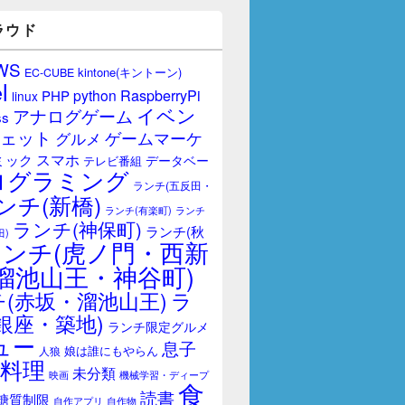
ラウド
WS
kintone(キントーン)
EC-CUBE
l
RaspberryPi
python
PHP
linux
イベン
アナログゲーム
ss
ェット
ゲームマーケ
グルメ
スマホ
ミック
データベー
テレビ番組
ログラミング
ランチ(五反田・
ンチ(新橋)
ランチ(有楽町)
ランチ
ランチ(神保町)
ランチ(秋
田)
ランチ(虎ノ門・西新
溜池山王・神谷町)
(赤坂・溜池山王)
ラ
銀座・築地)
ランチ限定グルメ
ュー
息子
娘は誰にもやらん
人狼
料理
未分類
映画
機械学習・ディープ
食
読書
糖質制限
自作アプリ
自作物