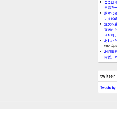
ここはオ
＠麻布
豚すね
ン)11
注文を
玄米から
り100
あじたた
2026年
24時
赤坂。1
twitter
Tweets by