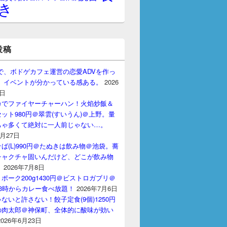
き
投稿
gptで、ボドゲカフェ運営の恋愛ADVを作っ
。 イベントが分かっている感ある。
2026
7日
カでファイヤーチャーハン！火焰炒飯＆
ット980円＠翠雲(すいうん)＠上野。量
ちゃ多くて絶対に一人前じゃない…。
7月27日
ば(L)990円＠たぬきは飲み物＠池袋。蕎
チャクチャ固いんだけど、どこが飲み物
？
2026年7月8日
ポーク200g1430円＠ビストロガブリ＠
3時からカレー食べ放題！
2026年7月6日
ないと許さない！餃子定食(9個)1250円
の肉太郎＠神保町、全体的に酸味が効い
2026年6月23日