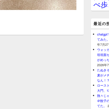
べ歩
最近の
chat
てみた
年7月2
ウォッ
坦坦面セ
がめっ
2026年
たぬきそ
麦がメ
なん！
ロースト
大門、1
熱々じゃ
＠餃子
てた。