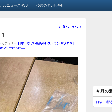
ahooニュースRSS
今週のテレビ番組
画
← 前へ
次へ →
像
11
ナ
ビ
0
カテゴリー:
日本一ウザい店長＠レストラン ザクロ＠日
ゲ
オンリーだった…。
ー
シ
ョ
ン
メ
今月の
イ
ン
サ
前後一週
イ
ド