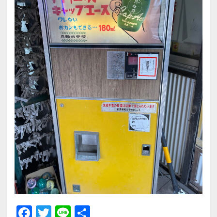
F
T
Li
共