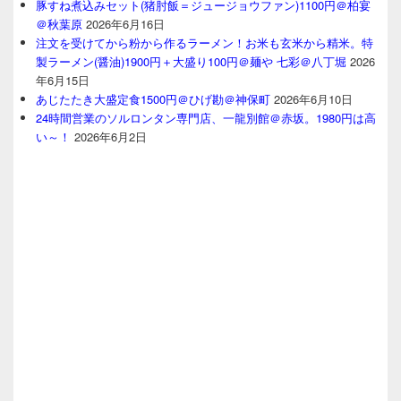
豚すね煮込みセット(猪肘飯＝ジュージョウファン)1100円＠柏宴
＠秋葉原
2026年6月16日
注文を受けてから粉から作るラーメン！お米も玄米から精米。特
製ラーメン(醤油)1900円＋大盛り100円＠麺や 七彩＠八丁堀
2026
年6月15日
あじたたき大盛定食1500円＠ひげ勘＠神保町
2026年6月10日
24時間営業のソルロンタン専門店、一龍別館＠赤坂。1980円は高
い～！
2026年6月2日