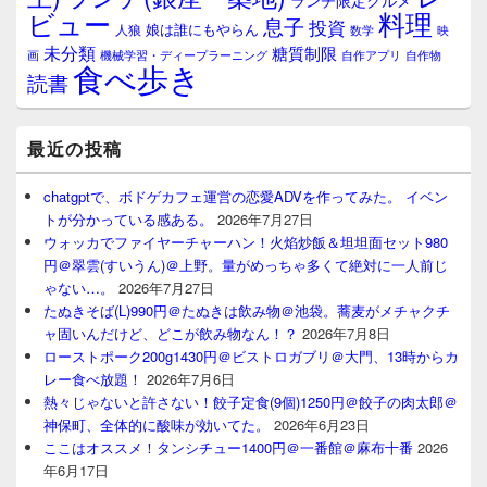
ランチ限定グルメ
料理
ビュー
息子
投資
娘は誰にもやらん
人狼
数学
映
未分類
糖質制限
画
自作アプリ
自作物
機械学習・ディープラーニング
食べ歩き
読書
最近の投稿
chatgptで、ボドゲカフェ運営の恋愛ADVを作ってみた。 イベン
トが分かっている感ある。
2026年7月27日
ウォッカでファイヤーチャーハン！火焰炒飯＆坦坦面セット980
円＠翠雲(すいうん)＠上野。量がめっちゃ多くて絶対に一人前じ
ゃない…。
2026年7月27日
たぬきそば(L)990円＠たぬきは飲み物＠池袋。蕎麦がメチャクチ
ャ固いんだけど、どこが飲み物なん！？
2026年7月8日
ローストポーク200g1430円＠ビストロガブリ＠大門、13時からカ
レー食べ放題！
2026年7月6日
熱々じゃないと許さない！餃子定食(9個)1250円＠餃子の肉太郎＠
神保町、全体的に酸味が効いてた。
2026年6月23日
ここはオススメ！タンシチュー1400円＠一番館＠麻布十番
2026
年6月17日