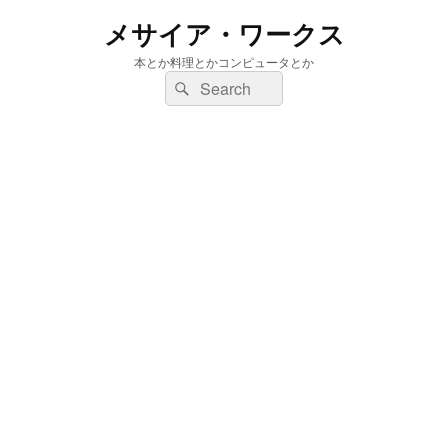
メサイア・ワークス
本とか料理とかコンピュータとか
検
検
索:
索