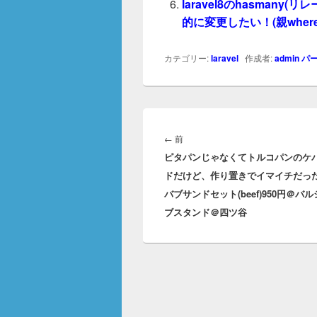
laravel8のhasman
的に変更したい！(親wher
カテゴリー:
laravel
作成者:
admin
パ
投
稿
前
←
前
ナ
ピタパンじゃなくてトルコパンのケ
の
ビ
ドだけど、作り置きでイマイチだっ
投
ゲ
バブサンドセット(beef)950円＠バ
稿:
ー
ブスタンド＠四ツ谷
シ
ョ
ン