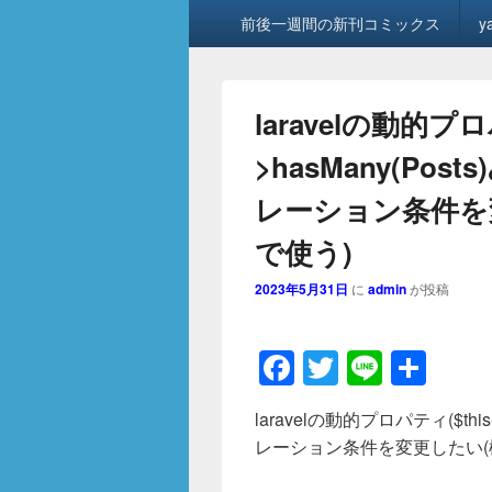
メ
前後一週間の新刊コミックス
y
イ
ン
メ
ニ
laravelの動的プロ
ュ
ー
>hasMany(Po
レーション条件を
で使う)
2023年5月31日
に
admin
が投稿
F
T
Li
共
a
wi
n
有
laravelの動的プロパティ($thi
c
tt
e
レーション条件を変更したい(
e
er