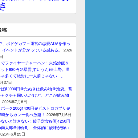
き
投稿
gptで、ボドゲカフェ運営の恋愛ADVを作っ
。 イベントが分かっている感ある。
2026
7日
カでファイヤーチャーハン！火焰炒飯＆
ット980円＠翠雲(すいうん)＠上野。量
ちゃ多くて絶対に一人前じゃない…。
7月27日
ば(L)990円＠たぬきは飲み物＠池袋。蕎
チャクチャ固いんだけど、どこが飲み物
？
2026年7月8日
ポーク200g1430円＠ビストロガブリ＠
3時からカレー食べ放題！
2026年7月6日
ないと許さない！餃子定食(9個)1250円
の肉太郎＠神保町、全体的に酸味が効い
2026年6月23日