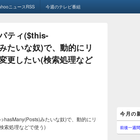
ahooニュースRSS
今週のテレビ番組
パティ($this-
sts)みたいな奴)で、動的にリ
変更したい(検索処理など
メ
今月の
イ
s->hasMany(Posts)みたいな奴)で、動的にリ
ン
検索処理などで使う)
サ
前後一週
イ
ド