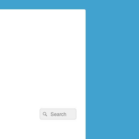
検
検
索:
索