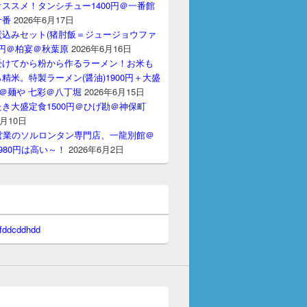
ススメ！タンシチュー1400円＠一番館
十番
2026年6月17日
煮込みセット(猪肘飯＝ジュージョウファ
00円＠柏宴＠秋葉原
2026年6月16日
受けてから粉から作るラーメン！お米も
精米。特製ラーメン(醤油)1900円＋大盛
円＠麺や 七彩＠八丁堀
2026年6月15日
き大盛定食1500円＠ひげ勘＠神保町
6月10日
間営業のソルロンタン専門店、一龍別館＠
980円は高い～！
2026年6月2日
 fddcddhdd