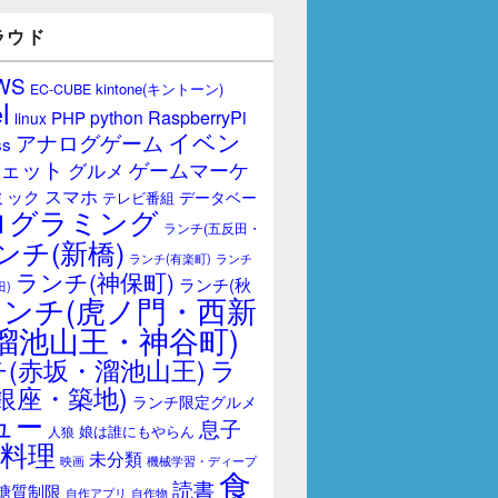
ラウド
WS
kintone(キントーン)
EC-CUBE
l
RaspberryPi
python
PHP
linux
イベン
アナログゲーム
ss
ェット
ゲームマーケ
グルメ
スマホ
ミック
データベー
テレビ番組
ログラミング
ランチ(五反田・
ンチ(新橋)
ランチ(有楽町)
ランチ
ランチ(神保町)
ランチ(秋
田)
ランチ(虎ノ門・西新
溜池山王・神谷町)
(赤坂・溜池山王)
ラ
銀座・築地)
ランチ限定グルメ
ュー
息子
娘は誰にもやらん
人狼
料理
未分類
映画
機械学習・ディープ
食
読書
糖質制限
自作アプリ
自作物