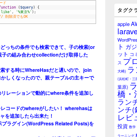
バ
ロード
function
(
$query
)
{
ー
タグク
'like'
,
'%東京%'
)
;
ウ
// 削除済でもOK
ィ
A
apple
ジ
larave
ェ
ッ
WordPre
ト
ト
ガジ
どっちの条件でも検索できて、子の検索(or
エ
ット
リ
コ
の組み合わせcollectionだけ取得した
プ
ア
ス
ラ
る時にWhereHasだと遅いので、join
大崎)
eがおかしくなったので、親テーブルの主キーで
(浜松町・三
葉原)
橋・
存のリレーションで動的にwhere条件を追加し
ランチ
ンチ(
、子レコードのwhereがしたい！ wherehasは
レビ
ジャを追加したら出来た！
グイン(WordPress Related Posts)を
投資
数学
ラーニング