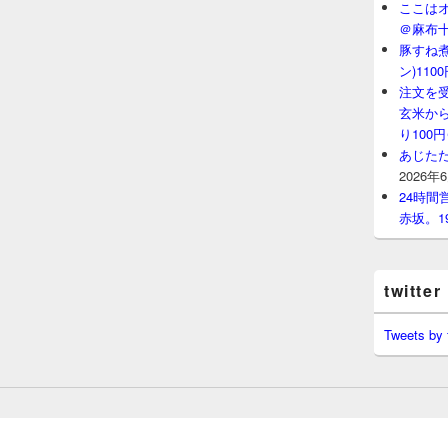
ここはオ
＠麻布
豚すね
ン)11
注文を
玄米から
り100
あじたた
2026年
24時
赤坂。1
twitter
Tweets by