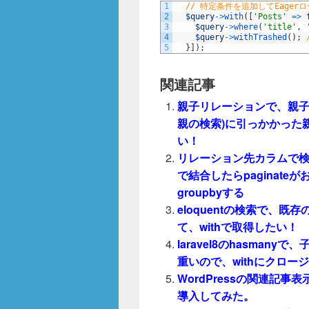
b
1
// 特定条件を追加してEager
2
$query
->
with
(
[
'Posts'
=
>
o
3
$query
->
where
(
'title'
,
4
$query
->
withTrashed
(
)
;
o
5
}
]
)
;
k
関連記事
親子リレーションで、親子
親の検索)に引っかかった親子
い！
リレーション先カラムで検索す
で結合したらpaginat
groupbyする
eloquentの検索で、既
て、withで取得したい！
laravel8のhasmanyで
重いので、withにクロー
WordPressの関連記事表示プラ
導入してみた。