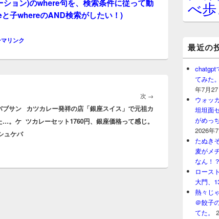
y(リレーション)のwhere句を、検索条件に従って動
べ歩
eと子whereのAND検索がしたい！)
ーマリンク
最近の
chat
てみた
年7月2
次
次
→
ウォッ
バブサン
カツカレー発祥の店「銀座スイス」で元祖カ
の
坦坦面セ
がめっ
た…。ケ
ツカレーセット1760円、銀座価格って感じ。
投
2026年
ルシュケバ
稿:
たぬきそ
麦がメ
なん！
ロースト
大門、1
熱々じゃ
＠餃子
てた。