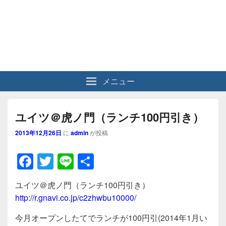
メニュー
ユイツ＠虎ノ門（ランチ100円引き）
2013年12月26日
に
admin
が投稿
F
T
Li
共
a
wi
n
有
ユイツ＠虎ノ門（ランチ100円引き）
c
tt
e
http://r.gnavi.co.jp/c2zhwbu10000/
e
er
今月オープンしたてでランチが100円引(2014年1月い
b