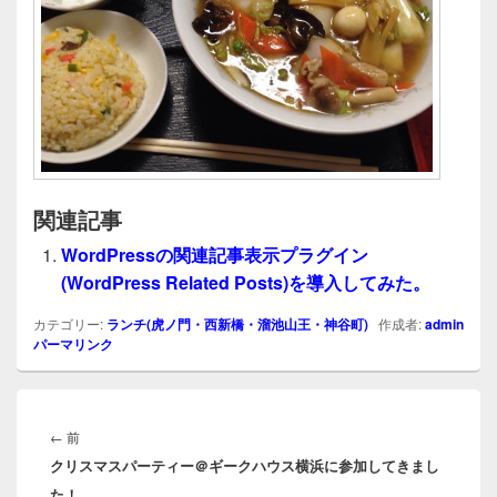
関連記事
WordPressの関連記事表示プラグイン
(WordPress Related Posts)を導入してみた。
カテゴリー:
ランチ(虎ノ門・西新橋・溜池山王・神谷町)
作成者:
admin
パーマリンク
投
稿
前
←
前
ナ
クリスマスパーティー＠ギークハウス横浜に参加してきまし
の
ビ
た！
投