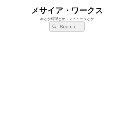
メサイア・ワークス
本とか料理とかコンピュータとか
検
検
索:
索