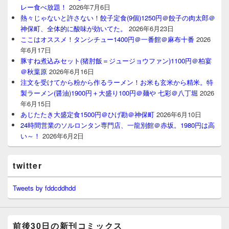
レー食べ放題！
2026年7月6日
熱々じゃないと許さない！餃子定食(9個)1250円＠餃子の肉太郎＠
神保町、全体的に酸味が効いてた。
2026年6月23日
ここはオススメ！タンシチュー1400円＠一番館＠麻布十番
2026
年6月17日
豚すね煮込みセット(猪肘飯＝ジュージョウファン)1100円＠柏宴
＠秋葉原
2026年6月16日
注文を受けてから粉から作るラーメン！お米も玄米から精米。特
製ラーメン(醤油)1900円＋大盛り100円＠麺や 七彩＠八丁堀
2026
年6月15日
あじたたき大盛定食1500円＠ひげ勘＠神保町
2026年6月10日
24時間営業のソルロンタン専門店、一龍別館＠赤坂。1980円は高
い～！
2026年6月2日
twitter
Tweets by fddcddhdd
前後30日の新刊コミックス