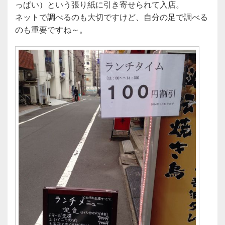
っぱい）という張り紙に引き寄せられて入店。
o
ネットで調べるのも大切ですけど、自分の足で調べる
o
のも重要ですね～。
k