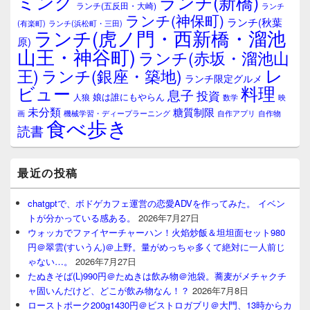
ミング
ランチ(新橋)
ランチ(五反田・大崎)
ランチ
リ
ランチ(神保町)
ア
ランチ(秋葉
(有楽町)
ランチ(浜松町・三田)
ランチ(虎ノ門・西新橋・溜池
原)
山王・神谷町)
ランチ(赤坂・溜池山
レ
王)
ランチ(銀座・築地)
ランチ限定グルメ
料理
ビュー
息子
投資
娘は誰にもやらん
人狼
数学
映
未分類
糖質制限
画
自作アプリ
自作物
機械学習・ディープラーニング
食べ歩き
読書
最近の投稿
chatgptで、ボドゲカフェ運営の恋愛ADVを作ってみた。 イベン
トが分かっている感ある。
2026年7月27日
ウォッカでファイヤーチャーハン！火焰炒飯＆坦坦面セット980
円＠翠雲(すいうん)＠上野。量がめっちゃ多くて絶対に一人前じ
ゃない…。
2026年7月27日
たぬきそば(L)990円＠たぬきは飲み物＠池袋。蕎麦がメチャクチ
ャ固いんだけど、どこが飲み物なん！？
2026年7月8日
ローストポーク200g1430円＠ビストロガブリ＠大門、13時からカ