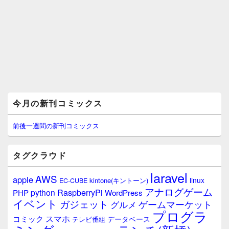
メ
今月の新刊コミックス
イ
ン
サ
前後一週間の新刊コミックス
イ
ド
バ
タグクラウド
ー
ウ
laravel
AWS
apple
ィ
linux
kintone(キントーン)
EC-CUBE
ジ
アナログゲーム
RaspberryPi
python
PHP
WordPress
ェ
イベント
ガジェット
ゲームマーケット
グルメ
ッ
プログラ
ト
スマホ
コミック
データベース
テレビ番組
エ