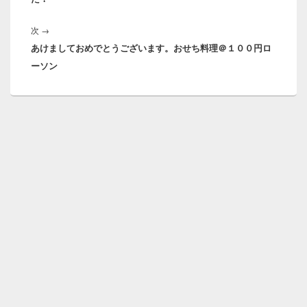
ゲ
稿:
ー
次
次
→
シ
あけましておめでとうございます。おせち料理＠１００円ロ
の
ョ
ーソン
投
ン
稿: