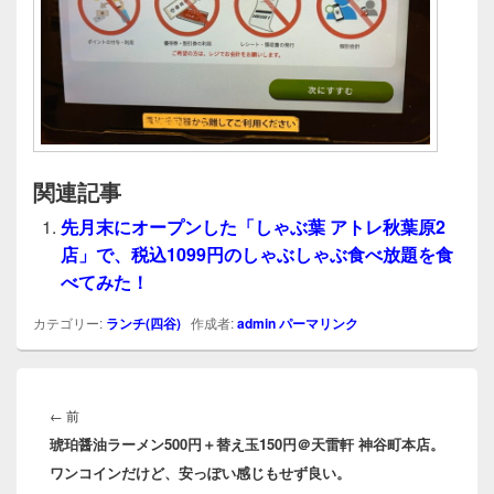
関連記事
先月末にオープンした「しゃぶ葉 アトレ秋葉原2
店」で、税込1099円のしゃぶしゃぶ食べ放題を食
べてみた！
カテゴリー:
ランチ(四谷)
作成者:
admin
パーマリンク
投
稿
前
←
前
ナ
琥珀醤油ラーメン500円＋替え玉150円＠天雷軒 神谷町本店。
の
ビ
ワンコインだけど、安っぽい感じもせず良い。
投
ゲ