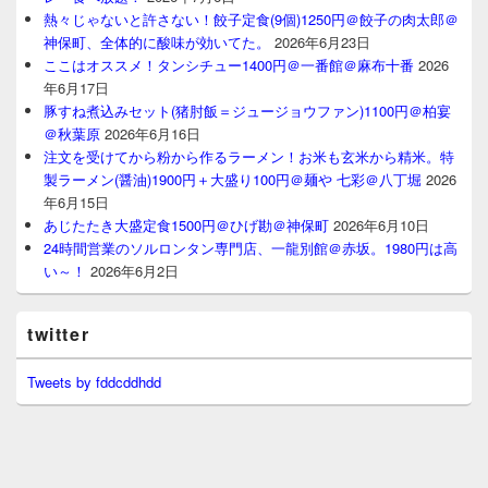
熱々じゃないと許さない！餃子定食(9個)1250円＠餃子の肉太郎＠
神保町、全体的に酸味が効いてた。
2026年6月23日
ここはオススメ！タンシチュー1400円＠一番館＠麻布十番
2026
年6月17日
豚すね煮込みセット(猪肘飯＝ジュージョウファン)1100円＠柏宴
＠秋葉原
2026年6月16日
注文を受けてから粉から作るラーメン！お米も玄米から精米。特
製ラーメン(醤油)1900円＋大盛り100円＠麺や 七彩＠八丁堀
2026
年6月15日
あじたたき大盛定食1500円＠ひげ勘＠神保町
2026年6月10日
24時間営業のソルロンタン専門店、一龍別館＠赤坂。1980円は高
い～！
2026年6月2日
twitter
Tweets by fddcddhdd