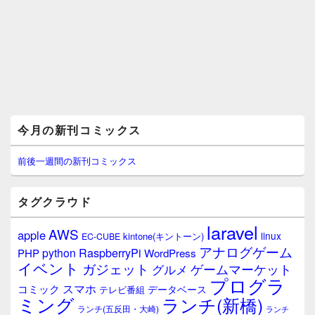
メ
今月の新刊コミックス
イ
ン
サ
前後一週間の新刊コミックス
イ
ド
バ
タグクラウド
ー
ウ
laravel
AWS
apple
ィ
linux
kintone(キントーン)
EC-CUBE
ジ
アナログゲーム
RaspberryPi
python
PHP
WordPress
ェ
イベント
ガジェット
ゲームマーケット
グルメ
ッ
プログラ
ト
スマホ
コミック
データベース
テレビ番組
エ
ミング
ランチ(新橋)
ランチ(五反田・大崎)
ランチ
リ