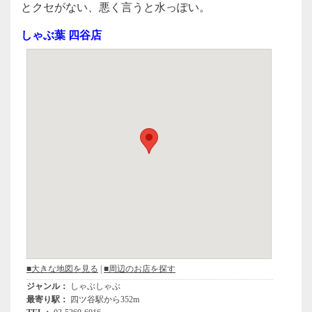
c
tt
e
とクセがない、悪く言うと水っぽい。
e
er
しゃぶ葉 四谷店
b
o
o
k