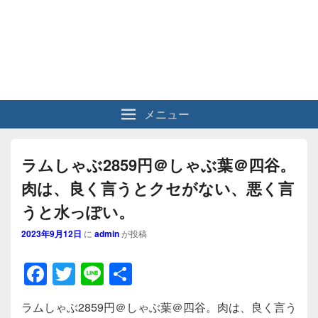
メニュー
ラムしゃぶ2859円＠しゃぶ葉＠四谷。
肉は、良く言うとクセがない、悪く言
うと水っぽい。
2023年9月12日
に
admin
が投稿
F
T
Li
共
a
wi
n
有
ラムしゃぶ2859円＠しゃぶ葉＠四谷。肉は、良く言う