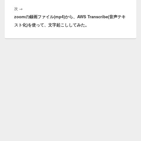
稿:
ー
次
次
→
シ
zoomの録画ファイル(mp4)から、AWS Transcribe(音声テキ
の
ョ
スト化)を使って、文字起こししてみた。
投
ン
稿: