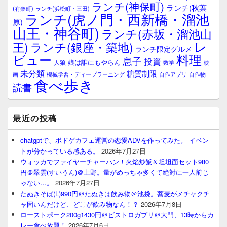
ランチ(神保町)
ア
ランチ(秋葉
(有楽町)
ランチ(浜松町・三田)
ランチ(虎ノ門・西新橋・溜池
原)
山王・神谷町)
ランチ(赤坂・溜池山
レ
王)
ランチ(銀座・築地)
ランチ限定グルメ
料理
ビュー
息子
投資
娘は誰にもやらん
人狼
数学
映
未分類
糖質制限
画
自作アプリ
自作物
機械学習・ディープラーニング
食べ歩き
読書
最近の投稿
chatgptで、ボドゲカフェ運営の恋愛ADVを作ってみた。 イベン
トが分かっている感ある。
2026年7月27日
ウォッカでファイヤーチャーハン！火焰炒飯＆坦坦面セット980
円＠翠雲(すいうん)＠上野。量がめっちゃ多くて絶対に一人前じ
ゃない…。
2026年7月27日
たぬきそば(L)990円＠たぬきは飲み物＠池袋。蕎麦がメチャクチ
ャ固いんだけど、どこが飲み物なん！？
2026年7月8日
ローストポーク200g1430円＠ビストロガブリ＠大門、13時からカ
レー食べ放題！
2026年7月6日