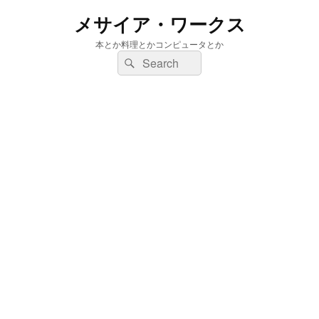
メサイア・ワークス
本とか料理とかコンピュータとか
検
検
索:
索