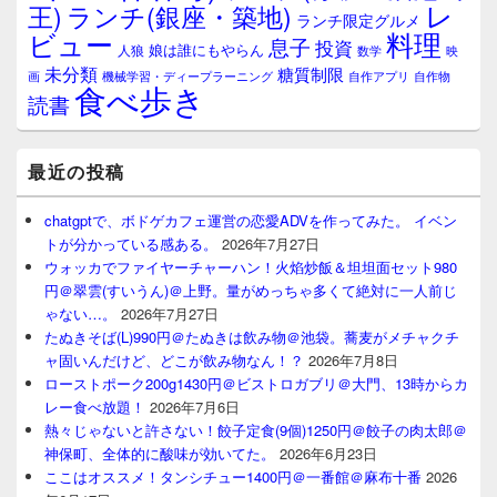
レ
王)
ランチ(銀座・築地)
ランチ限定グルメ
料理
ビュー
息子
投資
娘は誰にもやらん
人狼
数学
映
未分類
糖質制限
画
自作アプリ
自作物
機械学習・ディープラーニング
食べ歩き
読書
最近の投稿
chatgptで、ボドゲカフェ運営の恋愛ADVを作ってみた。 イベン
トが分かっている感ある。
2026年7月27日
ウォッカでファイヤーチャーハン！火焰炒飯＆坦坦面セット980
円＠翠雲(すいうん)＠上野。量がめっちゃ多くて絶対に一人前じ
ゃない…。
2026年7月27日
たぬきそば(L)990円＠たぬきは飲み物＠池袋。蕎麦がメチャクチ
ャ固いんだけど、どこが飲み物なん！？
2026年7月8日
ローストポーク200g1430円＠ビストロガブリ＠大門、13時からカ
レー食べ放題！
2026年7月6日
熱々じゃないと許さない！餃子定食(9個)1250円＠餃子の肉太郎＠
神保町、全体的に酸味が効いてた。
2026年6月23日
ここはオススメ！タンシチュー1400円＠一番館＠麻布十番
2026