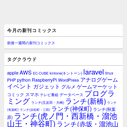
メ
今月の新刊コミックス
イ
ン
サ
前後一週間の新刊コミックス
イ
ド
バ
タグクラウド
ー
ウ
laravel
AWS
apple
ィ
linux
kintone(キントーン)
EC-CUBE
ジ
アナログゲーム
RaspberryPi
python
PHP
WordPress
ェ
イベント
ガジェット
ゲームマーケット
グルメ
ッ
プログラ
ト
スマホ
コミック
データベース
テレビ番組
エ
ミング
ランチ(新橋)
ランチ(五反田・大崎)
ランチ
リ
ランチ(神保町)
ア
ランチ(秋葉
(有楽町)
ランチ(浜松町・三田)
ランチ(虎ノ門・西新橋・溜池
原)
山王・神谷町)
ランチ(赤坂・溜池山