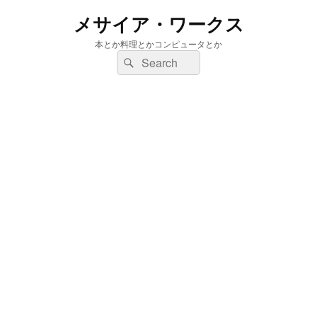
メサイア・ワークス
本とか料理とかコンピュータとか
検
検
索:
索