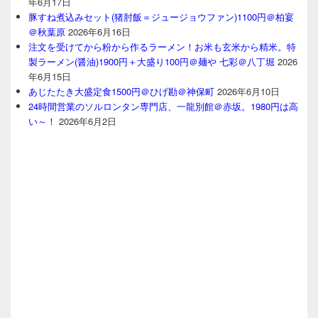
年6月17日
豚すね煮込みセット(猪肘飯＝ジュージョウファン)1100円＠柏宴
＠秋葉原
2026年6月16日
注文を受けてから粉から作るラーメン！お米も玄米から精米。特
製ラーメン(醤油)1900円＋大盛り100円＠麺や 七彩＠八丁堀
2026
年6月15日
あじたたき大盛定食1500円＠ひげ勘＠神保町
2026年6月10日
24時間営業のソルロンタン専門店、一龍別館＠赤坂。1980円は高
い～！
2026年6月2日