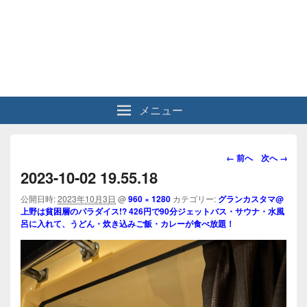
メニュー
画
← 前へ
次へ →
像
2023-10-02 19.55.18
ナ
ビ
公開日時:
2023年10月3日
@
960 × 1280
カテゴリー:
グランカスタマ@
上野は貧困層のパラダイス!? 426円で90分ジェットバス・サウナ・水風
ゲ
呂に入れて、うどん・炊き込みご飯・カレーが食べ放題！
ー
シ
ョ
ン