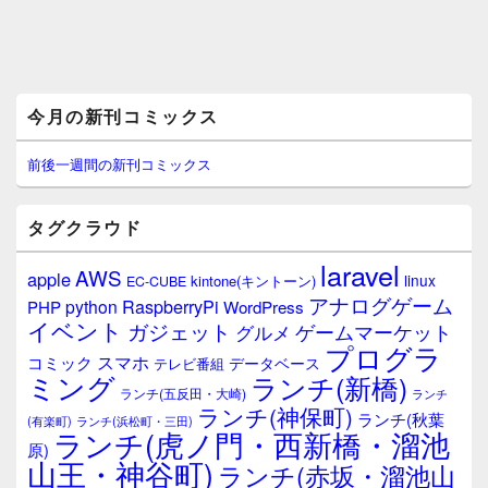
メ
今月の新刊コミックス
イ
ン
サ
前後一週間の新刊コミックス
イ
ド
バ
タグクラウド
ー
ウ
laravel
AWS
apple
ィ
linux
kintone(キントーン)
EC-CUBE
ジ
アナログゲーム
RaspberryPi
python
PHP
WordPress
ェ
イベント
ガジェット
ゲームマーケット
グルメ
ッ
プログラ
ト
スマホ
コミック
データベース
テレビ番組
エ
ミング
ランチ(新橋)
ランチ(五反田・大崎)
ランチ
リ
ランチ(神保町)
ア
ランチ(秋葉
(有楽町)
ランチ(浜松町・三田)
ランチ(虎ノ門・西新橋・溜池
原)
山王・神谷町)
ランチ(赤坂・溜池山