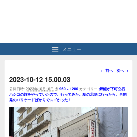
メニュー
画
← 前へ
次へ →
像
2023-10-12 15.00.03
ナ
ビ
公開日時:
2023年10月16日
@
960 × 1280
カテゴリー:
錦鯉が下町立石
ハシゴの旅をやっていたので、行ってみた。駅の北側に行ったら、再開
ゲ
発のバリケードばかりでスゴかった！
ー
シ
ョ
ン