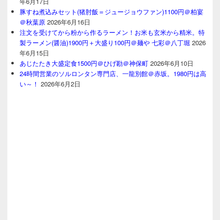
年6月17日
豚すね煮込みセット(猪肘飯＝ジュージョウファン)1100円＠柏宴
＠秋葉原
2026年6月16日
注文を受けてから粉から作るラーメン！お米も玄米から精米。特
製ラーメン(醤油)1900円＋大盛り100円＠麺や 七彩＠八丁堀
2026
年6月15日
あじたたき大盛定食1500円＠ひげ勘＠神保町
2026年6月10日
24時間営業のソルロンタン専門店、一龍別館＠赤坂。1980円は高
い～！
2026年6月2日