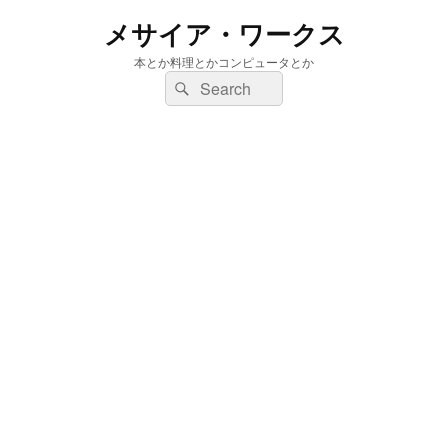
メサイア・ワークス
本とか料理とかコンピュータとか
検
検
索:
索