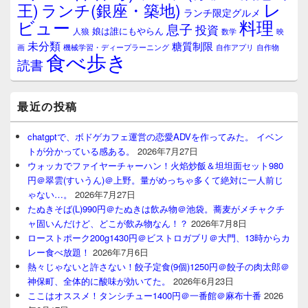
レ
王)
ランチ(銀座・築地)
ランチ限定グルメ
料理
ビュー
息子
投資
娘は誰にもやらん
人狼
数学
映
未分類
糖質制限
画
自作アプリ
自作物
機械学習・ディープラーニング
食べ歩き
読書
最近の投稿
chatgptで、ボドゲカフェ運営の恋愛ADVを作ってみた。 イベン
トが分かっている感ある。
2026年7月27日
ウォッカでファイヤーチャーハン！火焰炒飯＆坦坦面セット980
円＠翠雲(すいうん)＠上野。量がめっちゃ多くて絶対に一人前じ
ゃない…。
2026年7月27日
たぬきそば(L)990円＠たぬきは飲み物＠池袋。蕎麦がメチャクチ
ャ固いんだけど、どこが飲み物なん！？
2026年7月8日
ローストポーク200g1430円＠ビストロガブリ＠大門、13時からカ
レー食べ放題！
2026年7月6日
熱々じゃないと許さない！餃子定食(9個)1250円＠餃子の肉太郎＠
神保町、全体的に酸味が効いてた。
2026年6月23日
ここはオススメ！タンシチュー1400円＠一番館＠麻布十番
2026